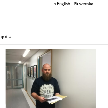
In English
På svenska
hjoita