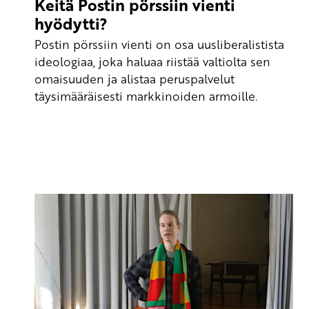
Keitä Postin pörssiin vienti
hyödytti?
Postin pörssiin vienti on osa uusliberalistista
ideologiaa, joka haluaa riistää valtiolta sen
omaisuuden ja alistaa peruspalvelut
täysimääräisesti markkinoiden armoille.