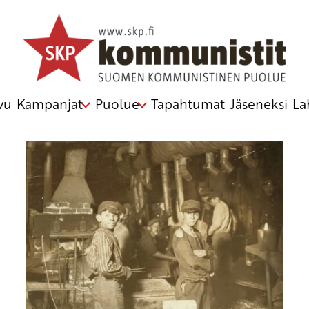
Avainsana
posti
vu
Kampanjat
Puolue
Tapahtumat
Jäseneksi
La