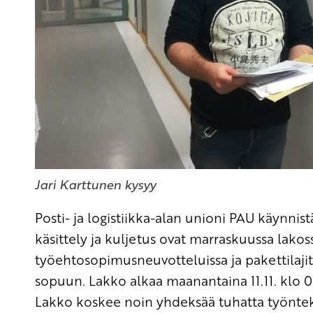
Jari Karttunen kysyy
Posti- ja logistiikka-alan unioni PAU käynnist
käsittely ja kuljetus ovat marraskuussa lakossa
työehtosopimusneuvotteluissa ja pakettilajit
sopuun. Lakko alkaa maanantaina 11.11. klo 0
Lakko koskee noin yhdeksää tuhatta työntek