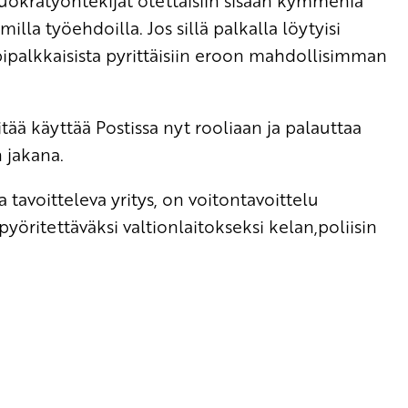
vuokratyöntekijät otettaisiin sisään kymmeniä
lla työehdoilla. Jos sillä palkalla löytyisi
mpipalkkaisista pyrittäisiin eroon mahdollisimman
tää käyttää Postissa nyt rooliaan ja palauttaa
n jakana.
a tavoitteleva yritys, on voitontavoittelu
yöritettäväksi valtionlaitokseksi kelan,poliisin