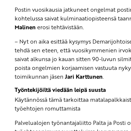
Postin vuosikausia jatkuneet ongelmat posti
kohtelussa saivat kulminaatiopisteensä taann
Malinen
erosi tehtävistään.
– Nyt on aika esittää kysymys Demarijohtoise
tehdä sen eteen, että vuosikymmenien irvok
saivat alkunsa jo kauan sitten 90-luvun sil
poista ongelmien korjaamisen vastuuta nykyise
toimikunnan jäsen
Jari Karttunen
.
Työntekijöiltä viedään leipä suusta
Käytännössä tämä tarkoittaa matalapalkkais
työehtojen romuttamista
Palvelualojen työnantajaliitto Palta ja Posti o