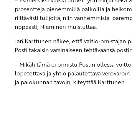
– Esimerkiksi kaikki uudet työntekijät sekä 
prosentteja pienemmillä palkoilla ja heikommi
riittävästi tulijoita, niin vanhemmista, pare
nopeasti, Nieminen muistuttaa.
Jari Karttunen näkee, että valtio-omistajan pi
Posti takaisin varsinaiseen tehtäväänsä posti
– Mikäli tämä ei onnistu Postin ollessa voitto
lopetettava ja yhtiö palautettava verovaroin p
ja palokunnan tavoin, kiteyttää Karttunen.