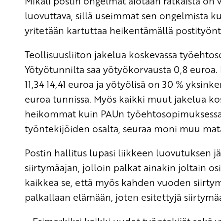
Mikäli postin ongelmat aiotaan ratkaista on 
luovuttava, sillä useimmat sen ongelmista ku
yritetään kartuttaa heikentämällä postityönt
Teollisuusliiton jakelua koskevassa työehtos
Yötyötunnilta saa yötyökorvausta 0,8 euroa
11,34 14,41 euroa ja yötyölisä on 30 % yksinker
euroa tunnissa. Myös kaikki muut jakelua 
heikommat kuin PAUn työehtosopimuksessa.
työntekijöiden osalta, seuraa moni muu mata
Postin hallitus lupasi liikkeen luovutuksen j
siirtymäajan, jolloin palkat ainakin joltain 
kaikkea se, että myös kahden vuoden siirtymä
palkallaan elämään, joten esitettyjä siirtymä