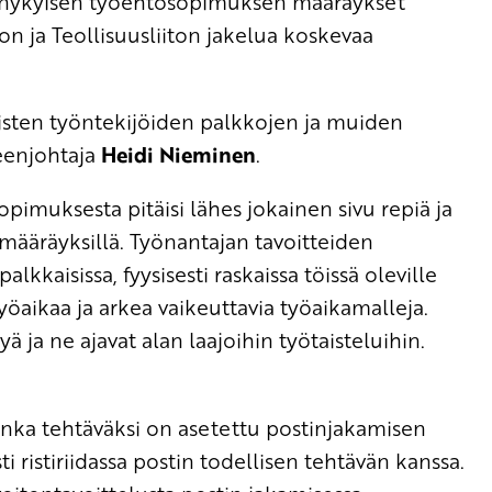
 nykyisen työehtosopimuksen määräykset
n ja Teollisuusliiton jakelua koskevaa
isten työntekijöiden palkkojen ja muiden
eenjohtaja
Heidi Nieminen
.
pimuksesta pitäisi lähes jokainen sivu repiä ja
äräyksillä. Työnantajan tavoitteiden
lkkaisissa, fyysisesti raskaissa töissä oleville
yöaikaa ja arkea vaikeuttavia työaikamalleja.
ja ne ajavat alan laajoihin työtaisteluihin.
 jonka tehtäväksi on asetettu postinjakamisen
ti ristiriidassa postin todellisen tehtävän kanssa.