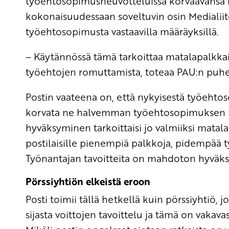
työehtosopimusneuvotteluissa korvaavansa
kokonaisuudessaan soveltuvin osin Medialiito
työehtosopimusta vastaavilla määräyksillä.
– Käytännössä tämä tarkoittaa matalapalkka
työehtojen romuttamista, toteaa PAU:n puh
Postin vaateena on, että nykyisestä työehtoso
korvata ne halvemman työehtosopimuksen mä
hyväksyminen tarkoittaisi jo valmiiksi matalapa
postilaisille pienempiä palkkoja, pidempää t
Työnantajan tavoitteita on mahdoton hyväksyä 
Pörssiyhtiön elkeistä eroon
Posti toimii tällä hetkellä kuin pörssiyhtiö,
sijasta voittojen tavoittelu ja tämä on vakavas