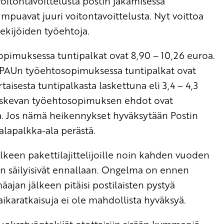
voitontavoittelusta postin jakamisessa
mpuavat juuri voitontavoittelusta. Nyt voittoa
ekijöiden työehtoja.
opimuksessa tuntipalkat ovat 8,90 – 10,26 euroa.
. PAUn työehtosopimuksessa tuntipalkat ovat
taisesta tuntipalkasta laskettuna eli 3,4 – 4,3
koskevan työehtosopimuksen ehdot ovat
 Jos nämä heikennykset hyväksytään Postin
lapalkka-ala perästä.
älkeen pakettilajittelijoille noin kahden vuoden
osin säilyisivät ennallaan. Ongelma on ennen
ajan jälkeen pitäisi postilaisten pystyä
aikaratkaisuja ei ole mahdollista hyväksyä.