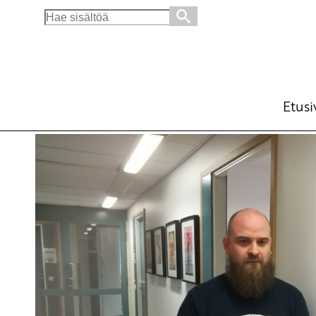
Search
for:
Postityöntekijät kamppailevat toimeentulos
Ajankohtaista
Avainsanat:
lakko
,
palkat
,
palkkakuoppa
,
Palta
,
po
Etusi
22.10.2019 - 11:01
SKP