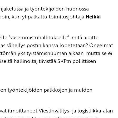
njakelussa ja työntekijöiden huonossa
oin, kun ylipalkattu toimitusjohtaja
Heikki
lle ”vasemmistohallitukselle”: mitä aioitte
as sähellys postin kanssa lopetetaan? Ongelmat
mittömän yksityistämishuuman aikaan, mutta se ei
ltä hallinolta, tiivistää SKP:n poliittisen
ten työntekijöiden palkkojen ja muiden
vat ilmoittaneet Viestinvälitys- ja logistiikka-alan