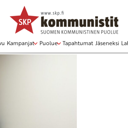
taan
sti
,
postipalvelut
,
valtionohjaus
,
valtionyhtiö
vu
Kampanjat
Puolue
Tapahtumat
Jäseneksi
La