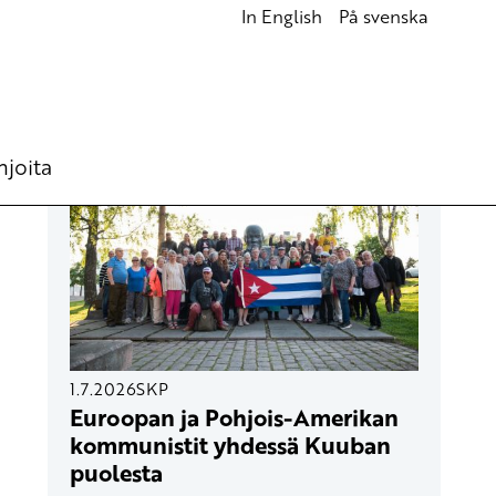
In English
På svenska
UUSIMMAT ARTIKKELIT
hjoita
1.7.2026
SKP
Euroopan ja Pohjois-Amerikan
kommunistit yhdessä Kuuban
puolesta