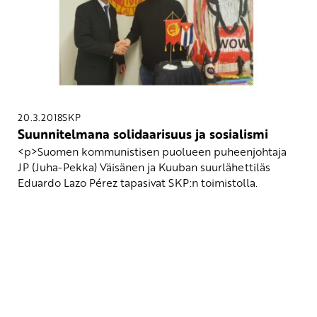
20.3.2018
SKP
Suunnitelmana solidaarisuus ja sosialismi
<p>Suomen kommunistisen puolueen puheenjohtaja
JP (Juha-Pekka) Väisänen ja Kuuban suurlähettiläs
Eduardo Lazo Pérez tapasivat SKP:n toimistolla.
Yhteystiedot