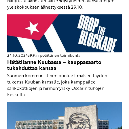
hallitusta äänestämään Yhdistyneiden kansakuntien
yleiskokouksen äänestyksessä 29.10.
24.10.2024
SKP:n poliittinen toimikunta
Hätätilanne Kuubassa – kauppasaarto
tukahduttaa kansaa
Suomen kommunistinen puolue ilmaisee täyden
tukensa Kuuban kansalle, joka kamppailee
sähkökatkojen ja hirmumyrsky Oscarin tuhojen
keskellä.