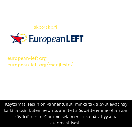
SKP:n toimisto
Osoite: Viljatie 4 B 3. kerros, 00700 Helsinki
Puh: 045 7834 1346
Sähköposti:
skp
@skp.fi
SKP on Euroopan Vasemmistopuolueen jäsen.
european-left.org
european-left.org/manifesto/
Copyright 2026 © SKP
|
Tietosuojaseloste