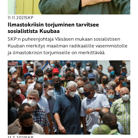
11.11.2021
SKP
Ilmastokriisin torjuminen tarvitsee
sosialistista Kuubaa
SKP:n puheenjohtaja Väisäsen mukaan sosialistisen
Kuuban merkitys maailman radikaalille vasemmistolle
ja ilmastokriisin torjumiselle on merkittävää.
13.7.2021
SKP