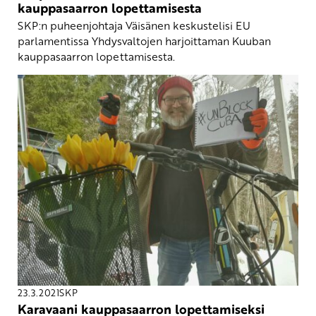
kauppasaarron lopettamisesta
SKP:n puheenjohtaja Väisänen keskustelisi EU
parlamentissa Yhdysvaltojen harjoittaman Kuuban
kauppasaarron lopettamisesta.
23.3.2021
SKP
Karavaani kauppasaarron lopettamiseksi