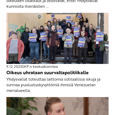
oikeuden loukkaus ja osoittavat, ettei Yhdysvallat
kunnioita itsenäisten ...
9.12.2025
SKP:n keskuskomitea
Oikeus uhrataan suurvaltapolitiikalle
Yhdysvallat toteuttaa laittomia sotilaallisia iskuja ja
surmaa puolustuskyvyttömiä ihmisiä Venezuelan
merialueella.