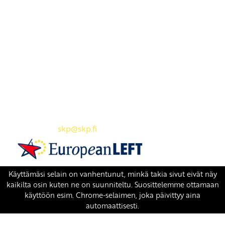
Yhteystiedot
SKP:n toimisto
Osoite: Viljatie 4 B 3. kerros, 00700 Helsinki
Puh: 045 7834 1346
Sähköposti:
skp
@skp.fi
SKP on Euroopan Vasemmistopuolueen jäsen.
european-left.org
european-left.org/manifesto/