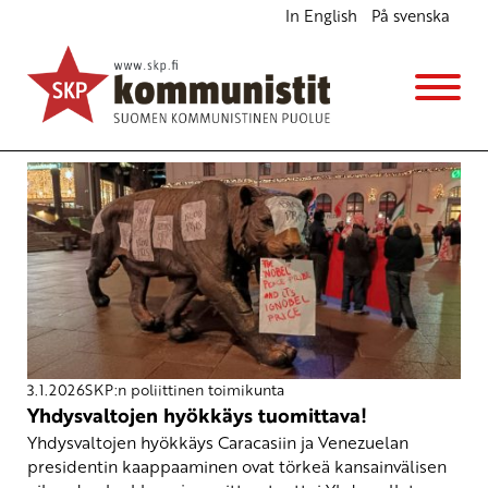
In English
På svenska
Avainsana
kansainvälinen oikeus
3.1.2026
SKP:n poliittinen toimikunta
Yhdysvaltojen hyökkäys tuomittava!
Yhdysvaltojen hyökkäys Caracasiin ja Venezuelan
presidentin kaappaaminen ovat törkeä kansainvälisen