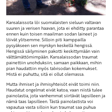
Kansalaissota löi suomalaisten sieluun valtavan
suuren ja verisen haavan, jota ei ehditty parantaa
ennen kuin toisen maailman sodan laineet jo
löivät ylitsemme. Silloin piti kamppailla
pysyäkseen sen myrskyn keskellä hengissä.
Hengissä säilyminen pakotti keskittymään vain
välttämättömimpään. Kansalaissodan traumat
painettiin unohduksiin, samaan paikkaan, mihin
pian haudattiin myös talvisodan kokemukset.
Mistä ei puhuttu, sitä ei ollut olemassa.
Mutta ihmiset ja ihmisyhteisöt eivät toimi niin.
Haudatut ongelmat eivät katoa, vaan niistä tulee
painolastia, jota vanhemmat siirtävät lapsilleen ja
nämä taas lapsilleen. Tästä painolastista voi
vapautua vasta silloin kun traumat saa puhua