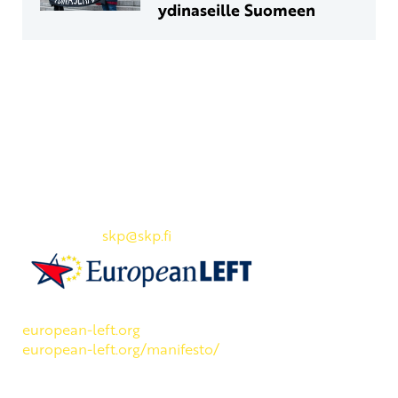
ydinaseille Suomeen
Yhteystiedot
SKP:n toimisto
Osoite: Viljatie 4 B 3. kerros, 00700 Helsinki
Puh: 045 7834 1346
Sähköposti:
skp
@skp.fi
SKP on Euroopan Vasemmistopuolueen jäsen.
european-left.org
european-left.org/manifesto/