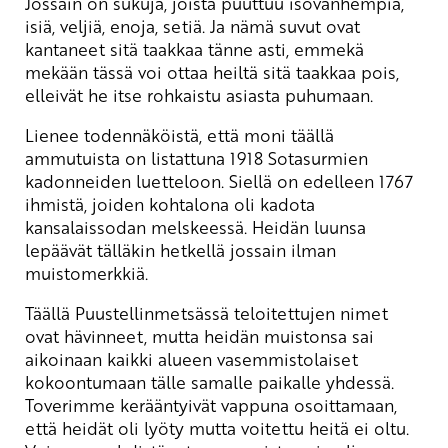
Jossain on sukuja, joista puuttuu isovanhempia,
isiä, veljiä, enoja, setiä. Ja nämä suvut ovat
kantaneet sitä taakkaa tänne asti, emmekä
mekään tässä voi ottaa heiltä sitä taakkaa pois,
elleivät he itse rohkaistu asiasta puhumaan.
Lienee todennäköistä, että moni täällä
ammutuista on listattuna 1918 Sotasurmien
kadonneiden luetteloon. Siellä on edelleen 1767
ihmistä, joiden kohtalona oli kadota
kansalaissodan melskeessä. Heidän luunsa
lepäävät tälläkin hetkellä jossain ilman
muistomerkkiä.
Täällä Puustellinmetsässä teloitettujen nimet
ovat hävinneet, mutta heidän muistonsa sai
aikoinaan kaikki alueen vasemmistolaiset
kokoontumaan tälle samalle paikalle yhdessä.
Toverimme kerääntyivät vappuna osoittamaan,
että heidät oli lyöty mutta voitettu heitä ei oltu.