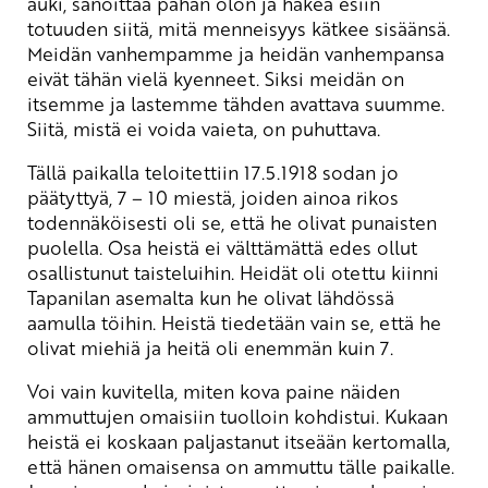
auki, sanoittaa pahan olon ja hakea esiin
totuuden siitä, mitä menneisyys kätkee sisäänsä.
Meidän vanhempamme ja heidän vanhempansa
eivät tähän vielä kyenneet. Siksi meidän on
itsemme ja lastemme tähden avattava suumme.
Siitä, mistä ei voida vaieta, on puhuttava.
Tällä paikalla teloitettiin 17.5.1918 sodan jo
päätyttyä, 7 – 10 miestä, joiden ainoa rikos
todennäköisesti oli se, että he olivat punaisten
puolella. Osa heistä ei välttämättä edes ollut
osallistunut taisteluihin. Heidät oli otettu kiinni
Tapanilan asemalta kun he olivat lähdössä
aamulla töihin. Heistä tiedetään vain se, että he
olivat miehiä ja heitä oli enemmän kuin 7.
Voi vain kuvitella, miten kova paine näiden
ammuttujen omaisiin tuolloin kohdistui. Kukaan
heistä ei koskaan paljastanut itseään kertomalla,
että hänen omaisensa on ammuttu tälle paikalle.