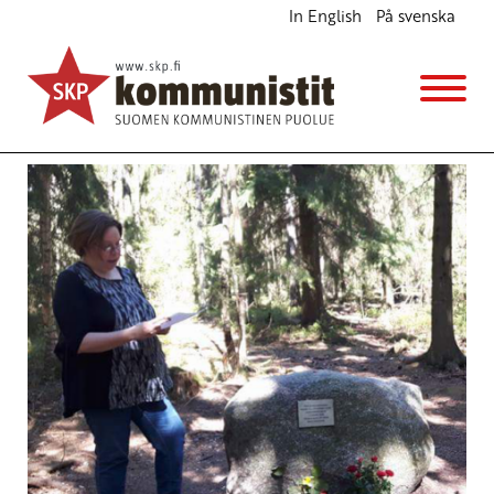
In English
På svenska
Taakka on aika laskea pois
Ajankohtaista
Avainsanat:
1918
,
luokkasota
,
Puustellinmetsä
22.5.2017 - 13:07
SKP