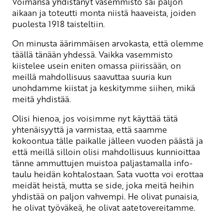
Voimansa yhdistänyt vasemmisto sai paljon
aikaan ja toteutti monta niistä haaveista, joiden
puolesta 1918 taisteltiin.
On minusta äärimmäisen arvokasta, että olemme
täällä tänään yhdessä. Vaikka vasemmisto
kiistelee usein eniten omassa piirissään, on
meillä mahdollisuus saavuttaa suuria kun
unohdamme kiistat ja keskitymme siihen, mikä
meitä yhdistää.
Olisi hienoa, jos voisimme nyt käyttää tätä
yhtenäisyyttä ja varmistaa, että saamme
kokoontua tälle paikalle jälleen vuoden päästä ja
että meillä silloin olisi mahdollisuus kunnioittaa
tänne ammuttujen muistoa paljastamalla info-
taulu heidän kohtalostaan. Sata vuotta voi erottaa
meidät heistä, mutta se side, joka meitä heihin
yhdistää on paljon vahvempi. He olivat punaisia,
he olivat työväkeä, he olivat aatetovereitamme.