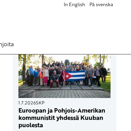
In English
På svenska
UUSIMMAT ARTIKKELIT
hjoita
1.7.2026
SKP
Euroopan ja Pohjois-Amerikan
kommunistit yhdessä Kuuban
puolesta