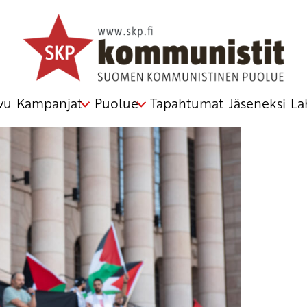
inan valtio
kauppa
,
Israel
,
Palestiina
vu
Kampanjat
Puolue
Tapahtumat
Jäseneksi
La