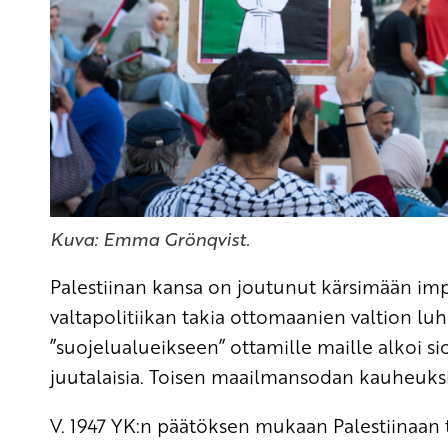
Kuva: Emma Grönqvist.
Palestiinan kansa on joutunut kärsimään imp
valtapolitiikan takia ottomaanien valtion luhi
”suojelualueikseen” ottamille maille alkoi si
juutalaisia. Toisen maailmansodan kauheuksi
V. 1947 YK:n päätöksen mukaan Palestiinaan tul