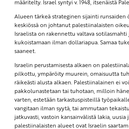
määritelty. Israel syntyi v. 1948, itsenäistä Pa
Alueen tärkeä strateginen sijainti runsaiden 
keskiössä on johtanut palestiinalaisten oike
Israelista on rakennettu valtava sotilasmahti j
kukoistamaan ilman dollariapua. Samaa tukea 
saaneet.
Israelin perustamisesta alkaen on palestiinalai
pilkottu, ympäröity muurein, omaisuutta tuho
räikeästi alusta alkaen. Palestiinalainen ei 
pakkolunastetaan tai tuhotaan, milloin hän
varten, estetään tarkastuspisteillä työpaikall
vangitaan ilman syytä, tai ammutaan tekaistui
jatkuvasti, vastoin kansainvälistä lakia, uusia
palestiinalaisten alueet ovat Israelin saartam