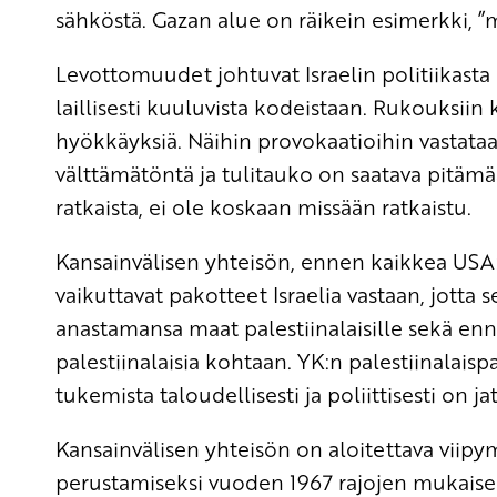
sähköstä. Gazan alue on räikein esimerkki, ”m
Levottomuudet johtuvat Israelin politiikasta 
laillisesti kuuluvista kodeistaan. Rukouksiin
hyökkäyksiä. Näihin provokaatioihin vastata
välttämätöntä ja tulitauko on saatava pitäm
ratkaista, ei ole koskaan missään ratkaistu.
Kansainvälisen yhteisön, ennen kaikkea USA:
vaikuttavat pakotteet Israelia vastaan, jotta 
anastamansa maat palestiinalaisille sekä enn
palestiinalaisia kohtaan. YK:n palestiinalais
tukemista taloudellisesti ja poliittisesti on ja
Kansainvälisen yhteisön on aloitettava viipy
perustamiseksi vuoden 1967 rajojen mukaises