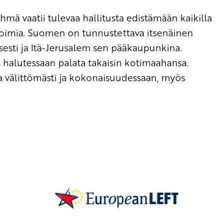
vaatii tulevaa hallitusta edistämään kaikilla
 toimia. Suomen on tunnustettava itsenäinen
sesti ja Itä-Jerusalem sen pääkaupunkina.
eus halutessaan palata takaisin kotimaahansa.
a välittömästi ja kokonaisuudessaan, myös
SKP on Euroopan Vasemmistopuolueen j