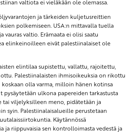
lestiinan valtiota ei vieläkään ole olemassa.
öljyvarantojen ja tärkeiden kuljetusreittien
uksien polkemiseen. USA:n mittavalla tuella
a vauras valtio. Erämaata ei olisi saatu
elinkeinoilleen eivät palestiinalaiset ole
sten elintilaa supistettu, vallattu, rajoitettu,
ttu. Palestiinalaisten ihmisoikeuksia on rikottu
voi koskaan olla varma, milloin hänen kotinsa
et pysäytetään ulkona papereiden tarkastusta
e tai viljelyksilleen meno, pidätetään ja
n syin. Palestiinalaisalueille perustetaan
 juutalaissiirtokuntia. Käytännössä
ia ja riippuvaisia sen kontrolloimasta vedestä ja