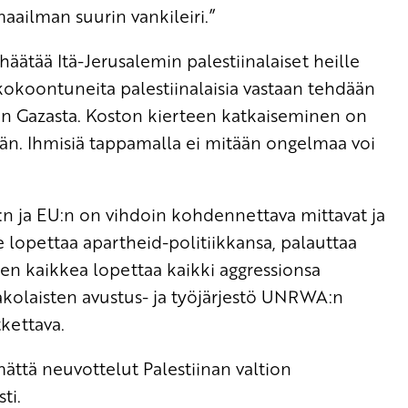
aailman suurin vankileiri.”
häätää Itä-Jerusalemin palestiinalaiset heille
 kokoontuneita palestiinalaisia vastaan tehdään
an Gazasta. Koston kierteen katkaiseminen on
ään. Ihmisiä tappamalla ei mitään ongelmaa voi
n ja EU:n on vihdoin kohdennettava mittavat ja
se lopettaa apartheid-politiikkansa, palauttaa
en kaikkea lopettaa kaikki aggressionsa
pakolaisten avustus- ja työjärjestö UNRWA:n
tkettava.
mättä neuvottelut Palestiinan valtion
ti.