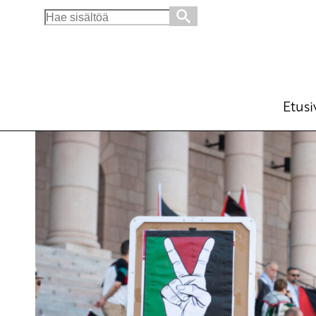
Search
for:
Suomen on tunnustettava itsenäinen Palesti
Ajankohtaista
Kannanotot
Avainsanat:
ase
11.7.2023 - 12:12
SKP
Etusi