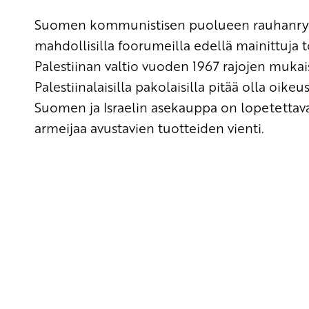
Suomen kommunistisen puolueen rauhanryhmä 
mahdollisilla foorumeilla edellä mainittuja
Palestiinan valtio vuoden 1967 rajojen mukai
Palestiinalaisilla pakolaisilla pitää olla oik
Suomen ja Israelin asekauppa on lopetettav
armeijaa avustavien tuotteiden vienti.
Yhteystiedot
SKP:n toimisto
Osoite: Viljatie 4 B 3. kerros, 00700 Helsinki