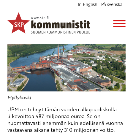
In English
På svenska
Solidaarisuutta UPM:n työntekijöille
Ajankohtaista
8.9.2011 - 19:54
(Muokattu 6.11.2025 - 13:39)
SKP:n poliittinen toimikunta
Myllykoski
UPM on tehnyt tämän vuoden alkupuoliskolla
liikevoittoa 487 miljoonaa euroa. Se on
huomattavasti enemmän kuin edellisenä vuonna
vastaavana aikana tehty 310 miljoonan voitto.