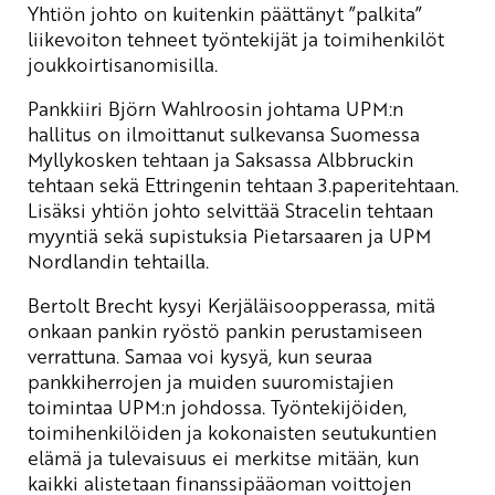
Yhtiön johto on kuitenkin päättänyt ”palkita”
liikevoiton tehneet työntekijät ja toimihenkilöt
joukkoirtisanomisilla.
Pankkiiri Björn Wahlroosin johtama UPM:n
hallitus on ilmoittanut sulkevansa Suomessa
Myllykosken tehtaan ja Saksassa Albbruckin
tehtaan sekä Ettringenin tehtaan 3.paperitehtaan.
Lisäksi yhtiön johto selvittää Stracelin tehtaan
myyntiä sekä supistuksia Pietarsaaren ja UPM
Nordlandin tehtailla.
Bertolt Brecht kysyi Kerjäläisoopperassa, mitä
onkaan pankin ryöstö pankin perustamiseen
verrattuna. Samaa voi kysyä, kun seuraa
pankkiherrojen ja muiden suuromistajien
toimintaa UPM:n johdossa. Työntekijöiden,
toimihenkilöiden ja kokonaisten seutukuntien
elämä ja tulevaisuus ei merkitse mitään, kun
kaikki alistetaan finanssipääoman voittojen