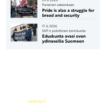
Punainen sateenkaari
Pride is also a struggle for
bread and security
17.6.2026
SKP:n poliittinen toimikunta
Eduskunta avasi oven
ydinaseille Suomeen
Yhteystiedot
SKP:n toimisto
Osoite: Viljatie 4 B 3. kerros, 00700 Helsinki
Puh: 045 7834 1346
Sähköposti:
skp
@skp.fi