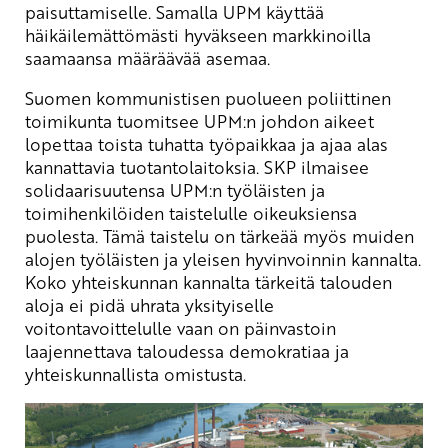
paisuttamiselle. Samalla UPM käyttää
häikäilemättömästi hyväkseen markkinoilla
saamaansa määräävää asemaa.
Suomen kommunistisen puolueen poliittinen
toimikunta tuomitsee UPM:n johdon aikeet
lopettaa toista tuhatta työpaikkaa ja ajaa alas
kannattavia tuotantolaitoksia. SKP ilmaisee
solidaarisuutensa UPM:n työläisten ja
toimihenkilöiden taistelulle oikeuksiensa
puolesta. Tämä taistelu on tärkeää myös muiden
alojen työläisten ja yleisen hyvinvoinnin kannalta.
Koko yhteiskunnan kannalta tärkeitä talouden
aloja ei pidä uhrata yksityiselle
voitontavoittelulle vaan on päinvastoin
laajennettava taloudessa demokratiaa ja
yhteiskunnallista omistusta.