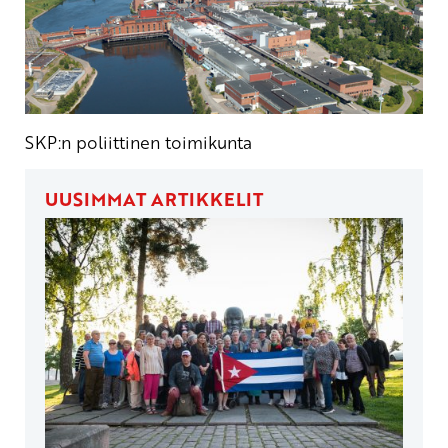
SKP:n poliittinen toimikunta
UUSIMMAT ARTIKKELIT