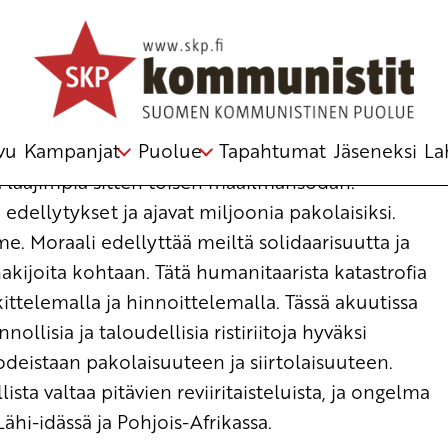
ajien kanssa
 edustajakokous
vu
Kampanjat
Puolue
Tapahtumat
Jäseneksi
La
 laajimpia sitten toisen maailmansodan.
edellytykset ja ajavat miljoonia pakolaisiksi.
. Moraali edellyttää meiltä solidaarisuutta ja
kijoita kohtaan. Tätä humanitaarista katastrofia
okittelemalla ja hinnoittelemalla. Tässä akuutissa
nollisia ja taloudellisia ristiriitoja hyväksi
kodeistaan pakolaisuuteen ja siirtolaisuuteen.
ta valtaa pitävien reviiritaisteluista, ja ongelma
 Lähi-idässä ja Pohjois-Afrikassa.