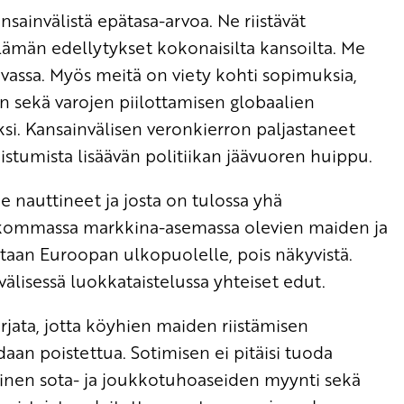
ainvälistä epätasa-arvoa. Ne riistävät
elämän edellytykset kokonaisilta kansoilta. Me
vassa. Myös meitä on viety kohti sopimuksia,
on sekä varojen piilottamisen globaalien
si. Kansainvälisen veronkierron paljastaneet
istumista lisäävän politiikan jäävuoren huippu.
 nauttineet ja josta on tulossa yhä
ikommassa markkina-asemassa olevien maiden ja
etaan Euroopan ulkopuolelle, pois näkyvistä.
välisessä luokkataistelussa yhteiset edut.
ata, jotta köyhien maiden riistämisen
aan poistettua. Sotimisen ei pitäisi tuoda
linen sota- ja joukkotuhoaseiden myynti sekä