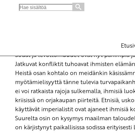
Search
for:
Solidaarisuutta ja yhteistyötä maahanmuutt
Ajankohtaista
4.7.2016 - 19:33
skp:n
(Muokattu 6.11.2025 - 13:38)
Etusi
Sodat ja levottomuudet ovat nyt pahimpia ja
Jatkuvat konfliktit tuhoavat ihmisten elämän 
Heistä osan kohtalo on meidänkin käsissämme
myötämielisyyttä tänne tulevia turvapaikanha
ei voi ratkaista rajoja sulkemalla, ihmisiä lu
kriisissä on orjakaupan piirteitä. Etnisiä, uskon
käyttävät imperialistit ovat ajaneet ihmisiä 
Suurelta osin on kysymys maailman taloudellis
on kärjistynyt paikallisissa sodissa erityisesti