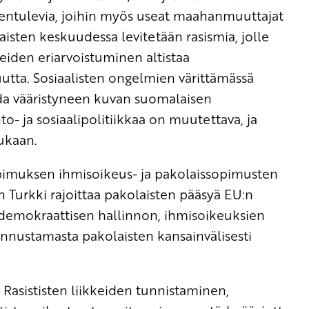
tulevia, joihin myös useat maahanmuuttajat
aisten keskuudessa levitetään rasismia, jolle
iden eriarvoistuminen altistaa
utta. Sosiaalisten ongelmien värittämässä
a vääristyneen kuvan suomalaisen
o- ja sosiaalipolitiikkaa on muutettava, ja
ukaan.
opimuksen ihmisoikeus- ja pakolaissopimusten
n Turkki rajoittaa pakolaisten pääsyä EU:n
ädemokraattisen hallinnon, ihmisoikeuksien
unnustamasta pakolaisten kansainvälisesti
Rasististen liikkeiden tunnistaminen,