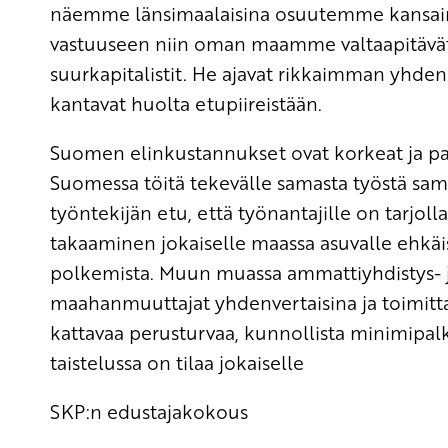
näemme länsimaalaisina osuutemme kansain
vastuuseen niin oman maamme valtaapitävät 
suurkapitalistit. He ajavat rikkaimman yhden 
kantavat huolta etupiireistään.
Suomen elinkustannukset ovat korkeat ja pal
Suomessa töitä tekevälle samasta työstä sam
työntekijän etu, että työnantajille on tarjolla
takaaminen jokaiselle maassa asuvalle ehkä
polkemista. Muun muassa ammattiyhdistys- 
maahanmuuttajat yhdenvertaisina ja toimitt
kattavaa perusturvaa, kunnollista minimipalk
taistelussa on tilaa jokaiselle
SKP:n edustajakokous