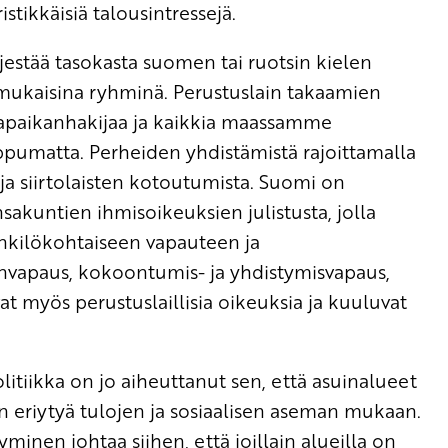
istikkäisiä talousintressejä.
estää tasokasta suomen tai ruotsin kielen
 mukaisina ryhminä. Perustuslain takaamien
vapaikanhakijaa ja kaikkia maassamme
iippumatta. Perheiden yhdistämistä rajoittamalla
ja siirtolaisten kotoutumista. Suomi on
kuntien ihmisoikeuksien julistusta, jolla
enkilökohtaiseen vapauteen ja
vapaus, kokoontumis- ja yhdistymisvapaus,
t myös perustuslaillisia oikeuksia ja kuuluvat
itiikka on jo aiheuttanut sen, että asuinalueet
n eriytyä tulojen ja sosiaalisen aseman mukaan.
minen johtaa siihen, että joillain alueilla on