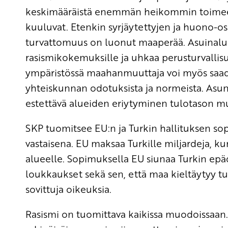
keskimääräistä enemmän heikommin toimeen
kuuluvat. Etenkin syrjäytettyjen ja huono-os
turvattomuus on luonut maaperää. Asuinalue
rasismikokemuksille ja uhkaa perusturvallisu
ympäristössä maahanmuuttaja voi myös saad
yhteiskunnan odotuksista ja normeista. Asunt
estettävä alueiden eriytyminen tulotason m
SKP tuomitsee EU:n ja Turkin hallituksen s
vastaisena. EU maksaa Turkille miljardeja, ku
alueelle. Sopimuksella EU siunaa Turkin ep
loukkaukset sekä sen, että maa kieltäytyy t
sovittuja oikeuksia.
Rasismi on tuomittava kaikissa muodoissaan. 