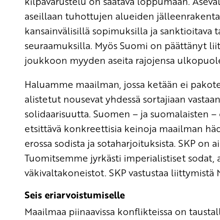
kilpavarustelu on saatava loppumaan. Aseval
aseillaan tuhottujen alueiden jälleenrakent
kansainvälisillä sopimuksilla ja sanktioitava t
seuraamuksilla. Myös Suomi on päättänyt liit
joukkoon myyden aseita rajojensa ulkopuole
Haluamme maailman, jossa ketään ei pakotet
alistetut nousevat yhdessä sortajiaan vastaan
solidaarisuutta. Suomen – ja suomalaisten –
etsittävä konkreettisia keinoja maailman hä
erossa sodista ja sotaharjoituksista. SKP on 
Tuomitsemme jyrkästi imperialistiset sodat, 
väkivaltakoneistot. SKP vastustaa liittymistä 
Seis eriarvoistumiselle
Maailmaa piinaavissa konflikteissa on taustal