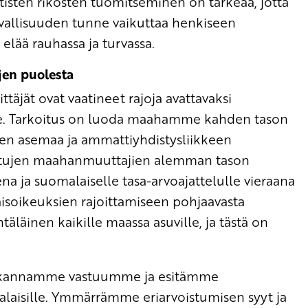
stisten rikosten tuomitseminen on tärkeää, jotta
vallisuuden tunne vaikuttaa henkiseen
elää rauhassa ja turvassa.
jen puolesta
täjät ovat vaatineet rajoja avattavaksi
. Tarkoitus on luoda maahamme kahden tason
den asemaa ja ammattiyhdistysliikkeen
attujen maahanmuuttajien alemman tason
ena ja suomalaiselle tasa-arvoajattelulle vieraana
aisoikeuksien rajoittamiseen pohjaavasta
täläinen kaikille maassa asuville, ja tästä on
 kannamme vastuumme ja esitämme
laisille. Ymmärrämme eriarvoistumisen syyt ja