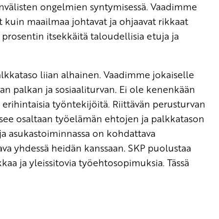
välisten ongelmien syntymisessä. Vaadimme
kuin maailmaa johtavat ja ohjaavat rikkaat
prosentin itsekkäitä taloudellisia etuja ja
kkataso liian alhainen. Vaadimme jokaiselle
an palkan ja sosiaaliturvan. Ei ole kenenkään
 erihintaisia työntekijöitä. Riittävän perusturvan
isee osaltaan työelämän ehtojen ja palkkatason
ja asukastoiminnassa on kohdattava
ava yhdessä heidän kanssaan. SKP puolustaa
kaa ja yleissitovia työehtosopimuksia. Tässä