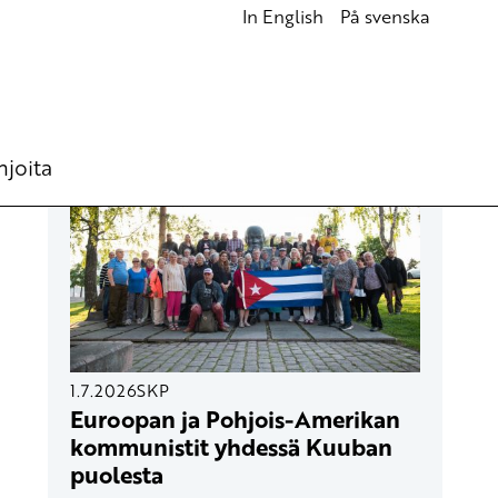
In English
På svenska
UUSIMMAT ARTIKKELIT
hjoita
1.7.2026
SKP
Euroopan ja Pohjois-Amerikan
kommunistit yhdessä Kuuban
puolesta