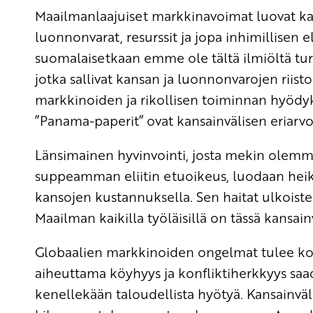
Maailmanlaajuiset markkinavoimat luovat kans
luonnonvarat, resurssit ja jopa inhimillisen 
suomalaisetkaan emme ole tältä ilmiöltä tur
jotka sallivat kansan ja luonnonvarojen riist
markkinoiden ja rikollisen toiminnan hyödyk
”Panama-paperit” ovat kansainvälisen eriarvo
Länsimainen hyvinvointi, josta mekin olemme
suppeamman eliitin etuoikeus, luodaan he
kansojen kustannuksella. Sen haitat ulkoist
Maailman kaikilla työläisillä on tässä kansain
Globaalien markkinoiden ongelmat tulee korj
aiheuttama köyhyys ja konfliktiherkkyys saad
kenellekään taloudellista hyötyä. Kansainvä