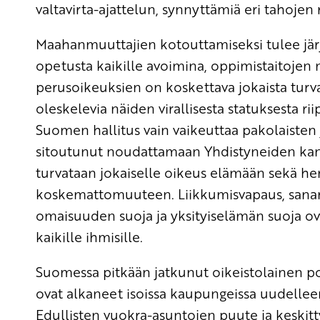
valtavirta-ajattelun, synnyttämiä eri tahojen r
Maahanmuuttajien kotouttamiseksi tulee järj
opetusta kaikille avoimina, oppimistaitojen
perusoikeuksien on koskettava jokaista tur
oleskelevia näiden virallisesta statuksesta r
Suomen hallitus vain vaikeuttaa pakolaisten 
sitoutunut noudattamaan Yhdistyneiden kansa
turvataan jokaiselle oikeus elämään sekä h
koskemattomuuteen. Liikkumisvapaus, sanan
omaisuuden suoja ja yksityiselämän suoja ova
kaikille ihmisille.
Suomessa pitkään jatkunut oikeistolainen pol
ovat alkaneet isoissa kaupungeissa uudellee
Edullisten vuokra-asuntojen puute ja keskitty