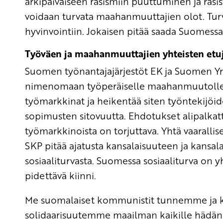
arkipäiväiseen rasismiin puuttuminen ja rasi
voidaan turvata maahanmuuttajien olot. Tur
hyvinvointiin. Jokaisen pitää saada Suomessa 
Työväen ja maahanmuuttajien yhteisten etu
Suomen työnantajajärjestöt EK ja Suomen Yrit
nimenomaan työperäiselle maahanmuutolle
työmarkkinat ja heikentää siten työntekijöi
sopimusten sitovuutta. Ehdotukset alipalk
työmarkkinoista on torjuttava. Yhtä vaarallis
SKP pitää ajatusta kansalaisuuteen ja kansal
sosiaaliturvasta. Suomessa sosiaaliturva on yh
pidettävä kiinni.
Me suomalaiset kommunistit tunnemme ja
solidaarisuutemme maailman kaikille hädäna