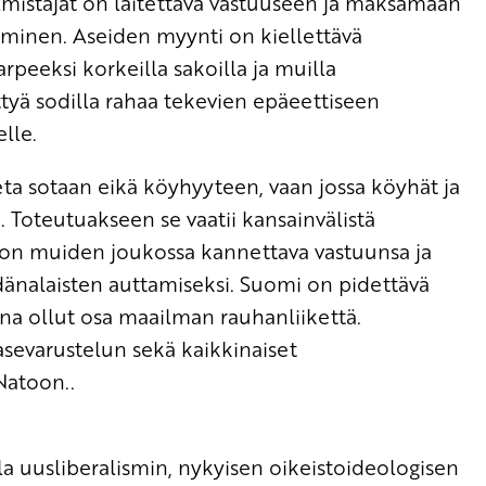
mistajat on laitettava vastuuseen ja maksamaan
aminen. Aseiden myynti on kiellettävä
arpeeksi korkeilla sakoilla ja muilla
tyä sodilla rahaa tekevien epäeettiseen
lle.
a sotaan eikä köyhyyteen, vaan jossa köyhät ja
. Toteutuakseen se vaatii kansainvälistä
 on muiden joukossa kannettava vastuunsa ja
dänalaisten auttamiseksi. Suomi on pidettävä
aina ollut osa maailman rauhanliikettä.
asevarustelun sekä kaikkinaiset
Natoon..
la uusliberalismin, nykyisen oikeistoideologisen