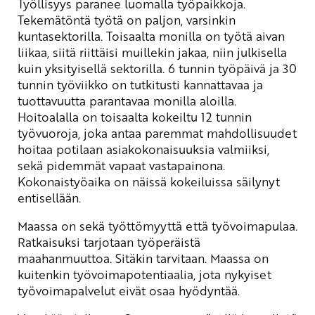
Työllisyys paranee luomalla työpaikkoja.
Tekemätöntä työtä on paljon, varsinkin
kuntasektorilla. Toisaalta monilla on työtä aivan
liikaa, siitä riittäisi muillekin jakaa, niin julkisella
kuin yksityisellä sektorilla. 6 tunnin työpäivä ja 30
tunnin työviikko on tutkitusti kannattavaa ja
tuottavuutta parantavaa monilla aloilla.
Hoitoalalla on toisaalta kokeiltu 12 tunnin
työvuoroja, joka antaa paremmat mahdollisuudet
hoitaa potilaan asiakokonaisuuksia valmiiksi,
sekä pidemmät vapaat vastapainona.
Kokonaistyöaika on näissä kokeiluissa säilynyt
entisellään.
Maassa on sekä työttömyyttä että työvoimapulaa.
Ratkaisuksi tarjotaan työperäistä
maahanmuuttoa. Sitäkin tarvitaan. Maassa on
kuitenkin työvoimapotentiaalia, jota nykyiset
työvoimapalvelut eivät osaa hyödyntää.