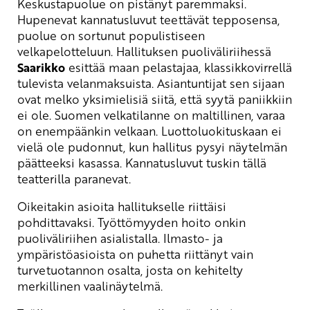
Keskustapuolue on pistänyt paremmaksi.
Hupenevat kannatusluvut teettävät tepposensa,
puolue on sortunut populistiseen
velkapelotteluun. Hallituksen puoliväliriihessä
Saarikko
esittää maan pelastajaa, klassikkovirrellä
tulevista velanmaksuista. Asiantuntijat sen sijaan
ovat melko yksimielisiä siitä, että syytä paniikkiin
ei ole. Suomen velkatilanne on maltillinen, varaa
on enempäänkin velkaan. Luottoluokituskaan ei
vielä ole pudonnut, kun hallitus pysyi näytelmän
päätteeksi kasassa. Kannatusluvut tuskin tällä
teatterilla paranevat.
Oikeitakin asioita hallitukselle riittäisi
pohdittavaksi. Työttömyyden hoito onkin
puoliväliriihen asialistalla. Ilmasto- ja
ympäristöasioista on puhetta riittänyt vain
turvetuotannon osalta, josta on kehitelty
merkillinen vaalinäytelmä.