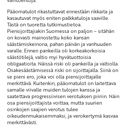
vaihtoehtoja.
Pääomatulot rikastuttavat ennestään rikkaita ja
kasautuvat myös eniten palkkatuloja saaville.
Tästä on tuoretta tutkimustietoa.
Piensijoittajiakin Suomessa on paljon – sitähän
on kovasti mainostettu koko kansan
säästämiskeinona, pahan päivän ja vanhuuden
varalle. Ennen pankeilla oli korkeakorkoisia
säästötilejä, valtio myi hyvätuottoisia
obligaatioita. Näissä riski oli pankeilla ja valtiolla.
Osakesäästämisessä riski on sijoittajalla. Siinä on
se pieni ero, joka voi olla piensijoittajalle
merkittävä. Kuitenkin, pääomatulot on laitettava
samalle viivalle muiden tulojen kanssa ja
saatettava progressiivisen verotuksen piiriin. Näin
osa piensijoittajista voittaa, mutta suurien
osinkojen saajien verotus tulee
oikeudenmukaisemmaksi, ja verokertymä kasvaa
merkittävästi.