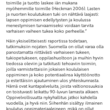
toimille ja tuotto laskee iän mukana
myöhemmille toimille (Heckman 2006). Lasten
ja nuorten koulutuksen tuki on nähtävä laajasti:
lapsen oppimisen edellytysten ja koulussa
menestymisen turvaamiseksi voidaan tarvita
varhaisen vaiheen tukea koko perheelle.”
Näin yksiselitteisesti raportissa todetaan,
tutkimuksiin nojaten. Suomella on ollut varaa olla
panostamatta riittävästi varhaiseen tukeen,
tukiopetukseen, oppilashuoltoon ja muihin hyvin
tiedossa oleviin ja tutkitusti tehoaviin toimiin,
joilla varmistettaisiin jokaisen koululaisen
oppiminen ja koko potentiaalinsa käyttöönotto
ja estettäisiin ajautuminen ulos yhteiskunnasta.
Nämä ovat kuntapalveluita, joista valtionosuuksia
on toistuvasti leikattu 90-luvun lamasta alkaen.
Oppivelvollisuutta nykyhallitus jatkoi kahdella
vuodella, ja hyvä niin. Siihenhän sisältyy ilmainen
koulutus oppimateriaaleineen, mikä on ollut