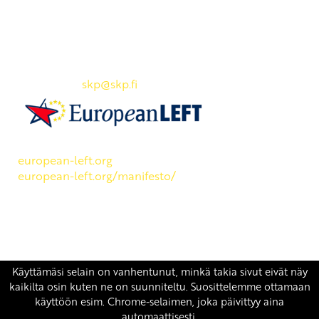
Yhteystiedot
SKP:n toimisto
Osoite: Viljatie 4 B 3. kerros, 00700 Helsinki
Puh: 045 7834 1346
Sähköposti:
skp
@skp.fi
SKP on Euroopan Vasemmistopuolueen jäsen.
european-left.org
european-left.org/manifesto/
Copyright 2026 © SKP
|
Tietosuojaseloste