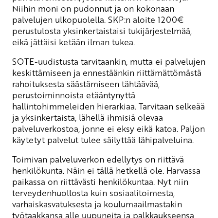
Niihin moni on pudonnut ja on kokonaan
palvelujen ulkopuolella. SKP:n aloite 1200€
perustulosta yksinkertaistaisi tukijärjestelmää,
eikä jättäisi ketään ilman tukea.
SOTE-uudistusta tarvitaankin, mutta ei palvelujen
keskittämiseen ja ennestäänkin riittämättömästä
rahoituksesta säästämiseen tähtäävää,
perustoiminnoista etääntynyttä
hallintohimmeleiden hierarkiaa. Tarvitaan selkeää
ja yksinkertaista, lähellä ihmisiä olevaa
palveluverkostoa, jonne ei eksy eikä katoa. Paljon
käytetyt palvelut tulee säilyttää lähipalveluina.
Toimivan palveluverkon edellytys on riittävä
henkilökunta. Näin ei tällä hetkellä ole. Harvassa
paikassa on riittävästi henkilökuntaa. Nyt niin
terveydenhuollosta kuin sosiaalitoimesta,
varhaiskasvatuksesta ja koulumaailmastakin
työtaakkansa alle uupuneita ja palkkaukseensa