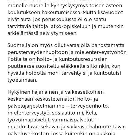
monelle nuorelle kynnyskysymys toisen asteen
koulutukseen hakeutumisessa. Mutta lisävuodet
eivät auta, jos peruskoulussa ei ole saatu
tarvittavia taitoja jatko-opiskeluun ja muutenkin
arkielämässä selviytymiseen.
Suomella on myös ollut varaa olla panostamatta
perusterveydenhuoltoon ja mielenterveystyöhön.
Potilaita on hoito- ja kuntoutusresurssien
puutteessa suositeltu eläkkeelle silloinkin, kun
hyvällä hoidolla moni tervehtyisi ja kuntoutuisi
työelämään.
Nykyinen hajanainen ja vaikeaselkoinen,
keskenään keskustelematon hoito- ja
palvelujärjestelmämme – terveydenhoito,
mielenterveystyö, sosiaalitoimi, Kela,
työvoimapalvelut, vammaispalvelut –
muodostavat sekavan ja vaikeasti hahmotettavan
palveluverkoston, jossa kuitenkin on aukkoja.