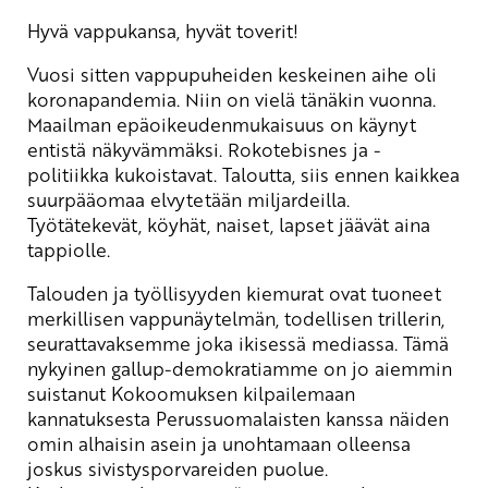
Hyvä vappukansa, hyvät toverit!
Vuosi sitten vappupuheiden keskeinen aihe oli
koronapandemia. Niin on vielä tänäkin vuonna.
Maailman epäoikeudenmukaisuus on käynyt
entistä näkyvämmäksi. Rokotebisnes ja -
politiikka kukoistavat. Taloutta, siis ennen kaikkea
suurpääomaa elvytetään miljardeilla.
Työtätekevät, köyhät, naiset, lapset jäävät aina
tappiolle.
Talouden ja työllisyyden kiemurat ovat tuoneet
merkillisen vappunäytelmän, todellisen trillerin,
seurattavaksemme joka ikisessä mediassa. Tämä
nykyinen gallup-demokratiamme on jo aiemmin
suistanut Kokoomuksen kilpailemaan
kannatuksesta Perussuomalaisten kanssa näiden
omin alhaisin asein ja unohtamaan olleensa
joskus sivistysporvareiden puolue.