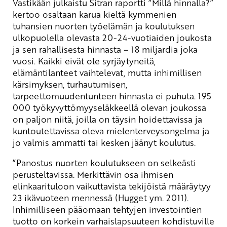
Vastikään julkaistu Sitran raportti ”Millä hinnalla?”
kertoo osaltaan karua kieltä kymmenien
tuhansien nuorten työelämän ja koulutuksen
ulkopuolella olevasta 20-24-vuotiaiden joukosta
ja sen rahallisesta hinnasta – 18 miljardia joka
vuosi. Kaikki eivät ole syrjäytyneitä,
elämäntilanteet vaihtelevat, mutta inhimillisen
kärsimyksen, turhautumisen,
tarpeettomuudentunteen hinnasta ei puhuta. 195
000 työkyvyttömyyseläkkeellä olevan joukossa
on paljon niitä, joilla on täysin hoidettavissa ja
kuntoutettavissa oleva mielenterveysongelma ja
jo valmis ammatti tai kesken jäänyt koulutus.
”Panostus nuorten koulutukseen on selkeästi
perusteltavissa. Merkittävin osa ihmisen
elinkaarituloon vaikuttavista tekijöistä määräytyy
23 ikävuoteen mennessä (Hugget ym. 2011).
Inhimilliseen pääomaan tehtyjen investointien
tuotto on korkein varhaislapsuuteen kohdistuville