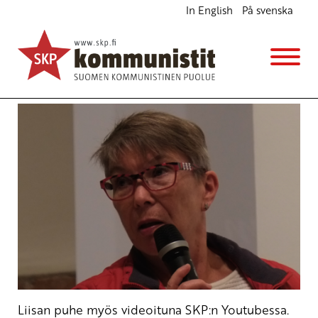
In English
På svenska
SKP:n varapuheenjohtaja Liisa Taskisen
vappupuhe 2021
Ajankohtaista
Avainsanat:
Liisa Taskinen
,
vappu
1.5.2021 - 13:46
SKP
Liisan puhe myös videoituna SKP:n
Youtubessa
.