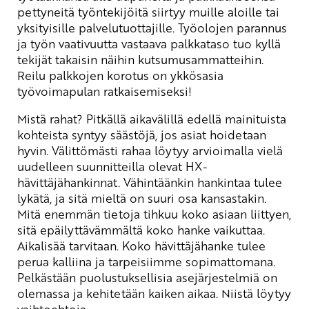
pettyneitä työntekijöitä siirtyy muille aloille tai
yksityisille palvelutuottajille. Työolojen parannus
ja työn vaativuutta vastaava palkkataso tuo kyllä
tekijät takaisin näihin kutsumusammatteihin.
Reilu palkkojen korotus on ykkösasia
työvoimapulan ratkaisemiseksi!
Mistä rahat? Pitkällä aikavälillä edellä mainituista
kohteista syntyy säästöjä, jos asiat hoidetaan
hyvin. Välittömästi rahaa löytyy arvioimalla vielä
uudelleen suunnitteilla olevat HX-
hävittäjähankinnat. Vähintäänkin hankintaa tulee
lykätä, ja sitä mieltä on suuri osa kansastakin.
Mitä enemmän tietoja tihkuu koko asiaan liittyen,
sitä epäilyttävämmältä koko hanke vaikuttaa.
Aikalisää tarvitaan. Koko hävittäjähanke tulee
perua kalliina ja tarpeisiimme sopimattomana.
Pelkästään puolustuksellisia asejärjestelmiä on
olemassa ja kehitetään kaiken aikaa. Niistä löytyy