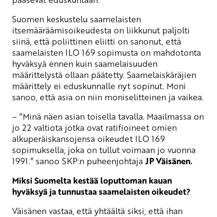
Suomen keskustelu saamelaisten
itsemääräämisoikeudesta on liikkunut paljolti
siinä, että poliittinen eliitti on sanonut, että
saamelaisten ILO 169 sopimusta on mahdotonta
hyväksyä ennen kuin saamelaisuuden
määrittelystä ollaan päätetty. Saamelaiskäräjien
määrittely ei eduskunnalle nyt sopinut. Moni
sanoo, että asia on niin moniselitteinen ja vaikea.
– ”Minä näen asian toisella tavalla. Maailmassa on
jo 22 valtiota jotka ovat ratifioineet omien
alkuperäiskansojensa oikeudet ILO 169
sopimuksella, joka on tullut voimaan jo vuonna
1991.” sanoo SKP:n puheenjohtaja
JP Väisänen.
Miksi Suomelta kestää loputtoman kauan
hyväksyä ja tunnustaa saamelaisten oikeudet?
Väisänen vastaa, että yhtäältä siksi, että ihan