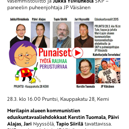
vasemmistoliitto ja
Jukka Yliviuhkola
SKP –
paneelin puheenjohtaja JP Väisänen
28.3. klo 16.00 Pruntsi, Kauppakatu 28, Kemi
Merilapin alueen kommunistien
eduskuntavaaliehdokkaat Kerstin Tuomala, Päivi
Alajas, Jari
Nyyssölä,
Tapio Siirilä
tavattavissa.