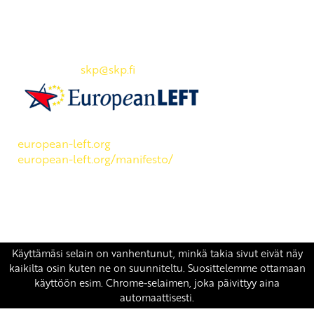
Yhteystiedot
SKP:n toimisto
Osoite: Viljatie 4 B 3. kerros, 00700 Helsinki
Puh: 045 7834 1346
Sähköposti:
skp
@skp.fi
SKP on Euroopan Vasemmistopuolueen jäsen.
european-left.org
european-left.org/manifesto/
Copyright 2026 © SKP
|
Tietosuojaseloste