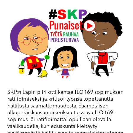
SKP:n Lapin piiri otti kantaa ILO 169 sopimuksen
ratifioimiseksi ja kritisoi työnsä lopettanutta
hallitusta saamattomuudesta. Saamelaisen
alkuperäiskansan oikeuksia turvaava ILO 169 -
sopimus jäi ratifioimatta lopuillaan olevalla
vaalikaudella, kun eduskunta kieltäytyi
hyväksymästä hallituksen ja saamelaisten ainoan