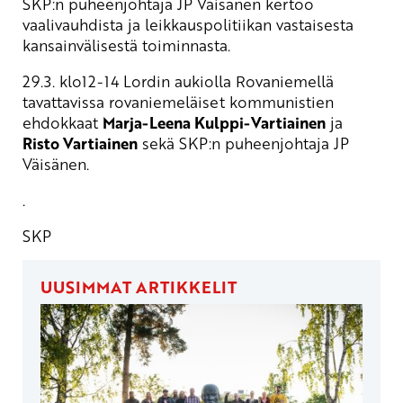
SKP:n puheenjohtaja JP Väisänen kertoo
vaalivauhdista ja leikkauspolitiikan vastaisesta
kansainvälisestä toiminnasta.
29.3. klo12-14 Lordin aukiolla Rovaniemellä
tavattavissa rovaniemeläiset kommunistien
ehdokkaat
Marja-Leena Kulppi-Vartiainen
ja
Risto Vartiainen
sekä SKP:n puheenjohtaja JP
Väisänen.
.
SKP
UUSIMMAT ARTIKKELIT