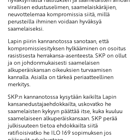
virallisen edustuselimen, saamelaiskäräjien,
neuvottelemaa kompromissia siitä, millä
perusteilla ihminen voidaan hyväksyä
saamelaiseksi.
Lapin piirin kannanotossa sanotaan, että
kompromissiesityksen hylkääminen on osoitus
rasistisesta herrakansa-asenteesta. SKP on ollut
ja on johdonmukaisesti saamelaisen
alkuperäiskansan oikeuksien turvaamisen
kannalla. Asialla on tärkeä periaatteellinen
merkitys.
SKP:n kannanotossa kysytään kaikilta Lapin
kansanedustajaehdokkailta, uskovatko he
saamelaisten kykyyn päättää itse, kuka kuuluu
saamelaiseen alkuperäiskansaan. SKP perää
julkisuuteen tietoa ehdokkailta siitä
ratifioisivatko he ILO 169 sopimuksen jos
pääsevät eduskuntaan.