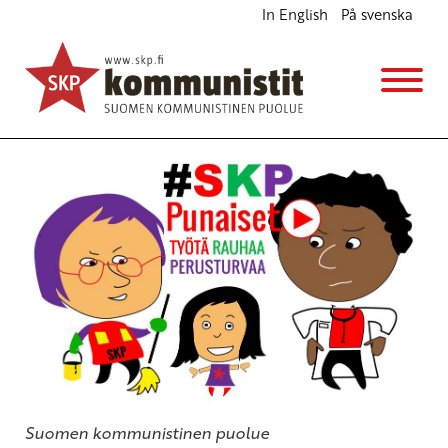
In English
På svenska
SKP:n puheenjohtaja JP Väisänen vaalivauhdissa
Lapissa
Ajankohtaista
27.3.2015 - 16:48
SKP
Suomen kommunistinen puolue