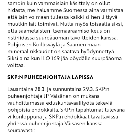
samoin kuin vammaislain käsittely on ollut
hidasta, me haluamme Suomessa aina varmistaa
että lain voimaan tullessa kaikki siihen liittyvä
muutkin lait toimivat. Mutta myös toisaalta siksi,
että saamelaisten itsemääräämisoikeus on
ristiriidassa suurpääoman tavoitteiden kanssa.
Pohjoisen Koillisväylä ja Saamen maan
mineraalirikkaudet on saatava hyödynnettyä.
Siksi aina kun ILO 169 jää pöydälle suurpääoma
voittaa.
SKP:N PUHEENJOHTAJA LAPISSA
Lauantaina 28.3. ja sunnuntaina 29.3. SKP:n
puheenjohtaja JP Väisänen on mukana
vauhdittamassa eduskuntavaalityötä tekeviä
pohjoisia ehdokkaita. SKP:n tapahtumat tulevana
viikonloppuna ja SKP:n ehdokkaat tavattavissa
yhdessä puheenjohtaja Väisäsen kanssa
seuraavasti: