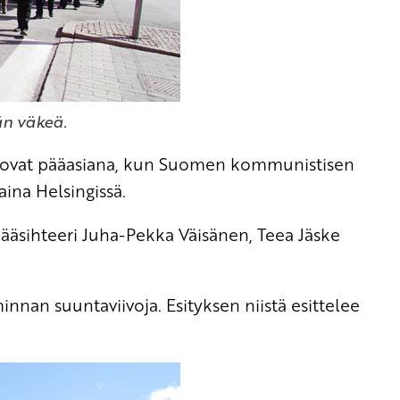
än väkeä.
a ovat pääasiana, kun Suomen kommunistisen
na Helsingissä.
ääsihteeri Juha-Pekka Väisänen, Teea Jäske
nnan suuntaviivoja. Esityksen niistä esittelee