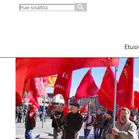
Search
for:
SKP:n keskuskomitea koolle arvioimaan vaa
Ajankohtaista
5.5.2011 - 19:27
SKP
(Muokattu 6.11.2025 - 13:46)
Etusi