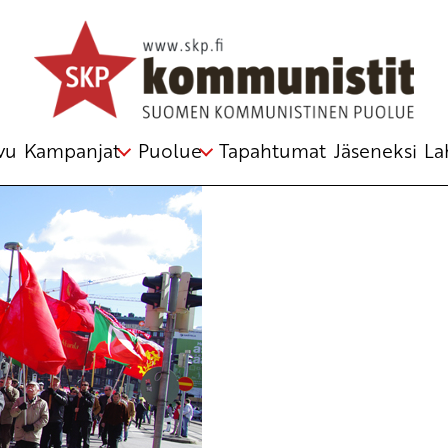
leja
vu
Kampanjat
Puolue
Tapahtumat
Jäseneksi
La