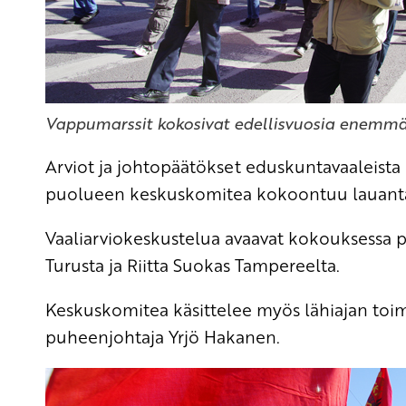
Vappumarssit kokosivat edellisvuosia enemm
Arviot ja johtopäätökset eduskuntavaaleist
puolueen keskuskomitea kokoontuu lauantai
Vaaliarviokeskustelua avaavat kokouksessa p
Turusta ja Riitta Suokas Tampereelta.
Keskuskomitea käsittelee myös lähiajan toimi
puheenjohtaja Yrjö Hakanen.