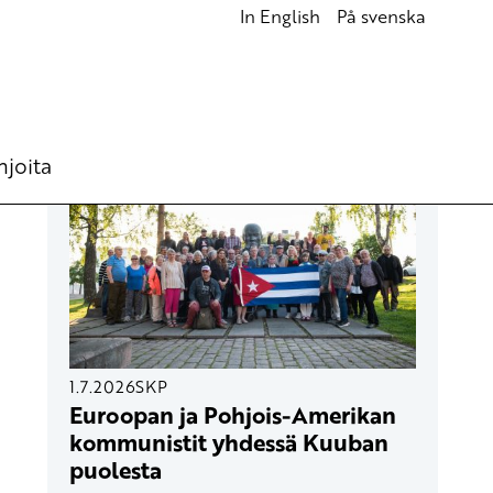
In English
På svenska
UUSIMMAT ARTIKKELIT
hjoita
1.7.2026
SKP
Euroopan ja Pohjois-Amerikan
kommunistit yhdessä Kuuban
puolesta