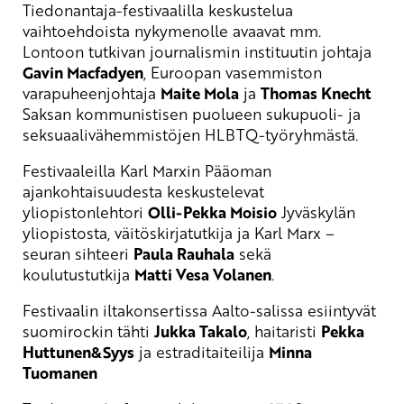
Tiedonantaja-festivaalilla keskustelua
vaihtoehdoista nykymenolle avaavat mm.
Lontoon tutkivan journalismin instituutin johtaja
Gavin Macfadyen
, Euroopan vasemmiston
varapuheenjohtaja
Maite Mola
ja
Thomas Knecht
Saksan kommunistisen puolueen sukupuoli- ja
seksuaalivähemmistöjen HLBTQ-työryhmästä.
Festivaaleilla Karl Marxin Pääoman
ajankohtaisuudesta keskustelevat
yliopistonlehtori
Olli-Pekka Moisio
Jyväskylän
yliopistosta, väitöskirjatutkija ja Karl Marx –
seuran sihteeri
Paula Rauhala
sekä
koulutustutkija
Matti Vesa Volanen
.
Festivaalin iltakonsertissa Aalto-salissa esiintyvät
suomirockin tähti
Jukka Takalo
, haitaristi
Pekka
Huttunen&Syys
ja estraditaiteilija
Minna
Tuomanen