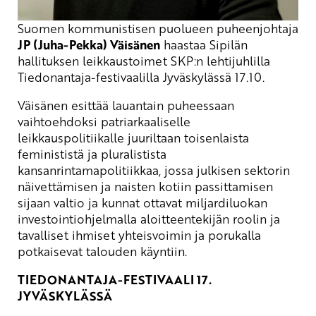
Suomen kommunistisen puolueen puheenjohtaja
JP (Juha-Pekka) Väisänen
haastaa Sipilän
hallituksen leikkaustoimet SKP:n lehtijuhlilla
Tiedonantaja-festivaalilla Jyväskylässä 17.10.
Väisänen esittää lauantain puheessaan
vaihtoehdoksi patriarkaaliselle
leikkauspolitiikalle juuriltaan toisenlaista
feminististä ja pluralistista
kansanrintamapolitiikkaa, jossa julkisen sektorin
näivettämisen ja naisten kotiin passittamisen
sijaan valtio ja kunnat ottavat miljardiluokan
investointiohjelmalla aloitteentekijän roolin ja
tavalliset ihmiset yhteisvoimin ja porukalla
potkaisevat talouden käyntiin.
TIEDONANTAJA-FESTIVAALI 17.
JYVÄSKYLÄSSÄ