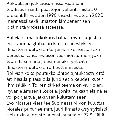
Kokouksen julkilausumassa vaaditaan
teollisuusmailta päästöjen vähentämistä 50
prosentilla vuoden 1990 tasosta vuoteen 2020
mennessä sekä ilmaston lämpenemisen
pitämistä yhdessä asteessa.
Bolivian ilmastokokous haluaa myös järjestää
ensi vuonna globaalin kansanäänestyksen
ilmastonmuutoksen torjunnan keinoista sekä
perustaa kansainvälisen tuomioistuimen, joka
tuomitsisi maita ja esimerkiksi yhtiöitä
ilmastonmuutoksen aiheuttamisesta.
Bolivian koko politiikka lähtee ajatuksesta, että
äiti Maalla pitäisi olla juridiset oikeudet, kuten
ihmisilläkin. Toinen tärkeä teema on vivir bien,
hyvän elämisen filosofia, jonka mukaan elämä ei
voi pohjautua jatkuvaan kuluttamiseen
Evo Morales vierailee Suomessa viikon kuluttua.
Morales puhunee mm. juuri ilmastokysymyksistä
Helsingin yliopistolla ensi lauantaina 22.5. Tällä