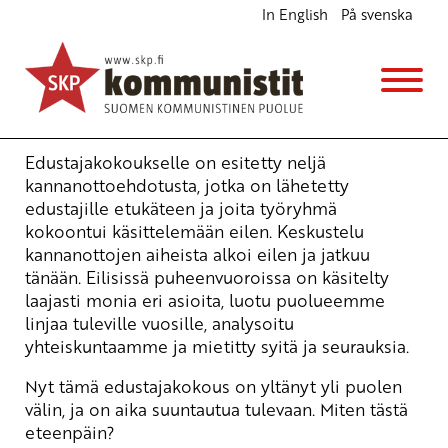
In English
På svenska
SKP:n edustajakokouksen julkilausumien esittely
Ajankohtaista
16.5.2010 - 18:22
(Muokattu 6.11.2025 - 13:37)
Emmi Tuomi
Edustajakokoukselle on esitetty neljä
kannanottoehdotusta, jotka on lähetetty
edustajille etukäteen ja joita työryhmä
kokoontui käsittelemään eilen. Keskustelu
kannanottojen aiheista alkoi eilen ja jatkuu
tänään. Eilisissä puheenvuoroissa on käsitelty
laajasti monia eri asioita, luotu puolueemme
linjaa tuleville vuosille, analysoitu
yhteiskuntaamme ja mietitty syitä ja seurauksia.
Nyt tämä edustajakokous on yltänyt yli puolen
välin, ja on aika suuntautua tulevaan. Miten tästä
eteenpäin?