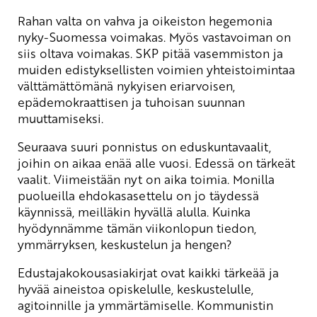
Rahan valta on vahva ja oikeiston hegemonia
nyky-Suomessa voimakas. Myös vastavoiman on
siis oltava voimakas. SKP pitää vasemmiston ja
muiden edistyksellisten voimien yhteistoimintaa
välttämättömänä nykyisen eriarvoisen,
epädemokraattisen ja tuhoisan suunnan
muuttamiseksi.
Seuraava suuri ponnistus on eduskuntavaalit,
joihin on aikaa enää alle vuosi. Edessä on tärkeät
vaalit. Viimeistään nyt on aika toimia. Monilla
puolueilla ehdokasasettelu on jo täydessä
käynnissä, meilläkin hyvällä alulla. Kuinka
hyödynnämme tämän viikonlopun tiedon,
ymmärryksen, keskustelun ja hengen?
Edustajakokousasiakirjat ovat kaikki tärkeää ja
hyvää aineistoa opiskelulle, keskustelulle,
agitoinnille ja ymmärtämiselle. Kommunistin