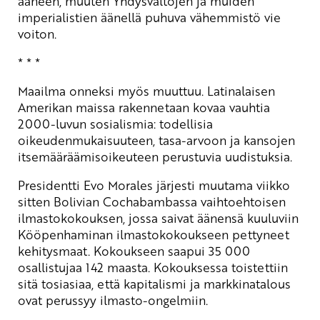
ääneen, muuten Yhdysvaltojen ja muiden
imperialistien äänellä puhuva vähemmistö vie
voiton.
* * *
Maailma onneksi myös muuttuu. Latinalaisen
Amerikan maissa rakennetaan kovaa vauhtia
2000-luvun sosialismia: todellisia
oikeudenmukaisuuteen, tasa-arvoon ja kansojen
itsemääräämisoikeuteen perustuvia uudistuksia.
Presidentti Evo Morales järjesti muutama viikko
sitten Bolivian Cochabambassa vaihtoehtoisen
ilmastokokouksen, jossa saivat äänensä kuuluviin
Kööpenhaminan ilmastokokoukseen pettyneet
kehitysmaat. Kokoukseen saapui 35 000
osallistujaa 142 maasta. Kokouksessa toistettiin
sitä tosiasiaa, että kapitalismi ja markkinatalous
ovat perussyy ilmasto-ongelmiin.