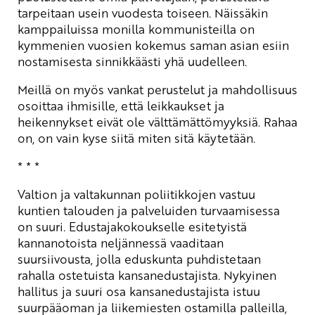
tarpeitaan usein vuodesta toiseen. Näissäkin
kamppailuissa monilla kommunisteilla on
kymmenien vuosien kokemus saman asian esiin
nostamisesta sinnikkäästi yhä uudelleen.
Meillä on myös vankat perustelut ja mahdollisuus
osoittaa ihmisille, että leikkaukset ja
heikennykset eivät ole välttämättömyyksiä. Rahaa
on, on vain kyse siitä miten sitä käytetään.
* * *
Valtion ja valtakunnan poliitikkojen vastuu
kuntien talouden ja palveluiden turvaamisessa
on suuri. Edustajakokoukselle esitetyistä
kannanotoista neljännessä vaaditaan
suursiivousta, jolla eduskunta puhdistetaan
rahalla ostetuista kansanedustajista. Nykyinen
hallitus ja suuri osa kansanedustajista istuu
suurpääoman ja liikemiesten ostamilla palleilla,