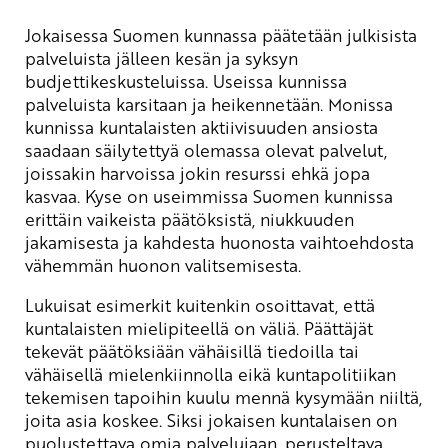
Jokaisessa Suomen kunnassa päätetään julkisista
palveluista jälleen kesän ja syksyn
budjettikeskusteluissa. Useissa kunnissa
palveluista karsitaan ja heikennetään. Monissa
kunnissa kuntalaisten aktiivisuuden ansiosta
saadaan säilytettyä olemassa olevat palvelut,
joissakin harvoissa jokin resurssi ehkä jopa
kasvaa. Kyse on useimmissa Suomen kunnissa
erittäin vaikeista päätöksistä, niukkuuden
jakamisesta ja kahdesta huonosta vaihtoehdosta
vähemmän huonon valitsemisesta.
Lukuisat esimerkit kuitenkin osoittavat, että
kuntalaisten mielipiteellä on väliä. Päättäjät
tekevät päätöksiään vähäisillä tiedoilla tai
vähäisellä mielenkiinnolla eikä kuntapolitiikan
tekemisen tapoihin kuulu mennä kysymään niiltä,
joita asia koskee. Siksi jokaisen kuntalaisen on
puolustettava omia palvelujaan, perusteltava