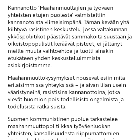
Kannanotto ’Maahanmuuttajien ja työväen
yhteisten etujen puolesta’ valmisteltiin
kannanotoista viimeisimpänä. Tämän kevään yhä
kiihtyvä rasistinen keskustelu, jossa valtakunnan
ykköspoliitikot päästävät sammakoita suustaan ja
oikeistopopulistit keräävät pisteet, ei jättänyt
meille muuta vaihtoehtoa ja tuotti ainakin
etukäteen yhden keskustelluimmista
asiakirjoistamme.
Maahanmuuttokysymykset nousevat esiin mitä
erilaisimmissa yhteyksissä – ja aivan liian usein
vääristyneinä, rasistisina kannanottoina, jotka
vievät huomion pois todellisista ongelmista ja
todellisista ratkaisuista.
Suomen kommunistinen puolue tarkastelee
maahanmuuttopolitiikkaa työväenluokan
yhteisten, kansallisuudesta riippumattomien