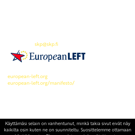
Yhteystiedot
SKP:n toimisto
Osoite: Viljatie 4 B 3. kerros, 00700 Helsinki
Puh: 045 7834 1346
Sähköposti:
skp
@skp.fi
SKP on Euroopan Vasemmistopuolueen jäsen.
european-left.org
european-left.org/manifesto/
Copyright 2026 © SKP
|
Tietosuojaseloste