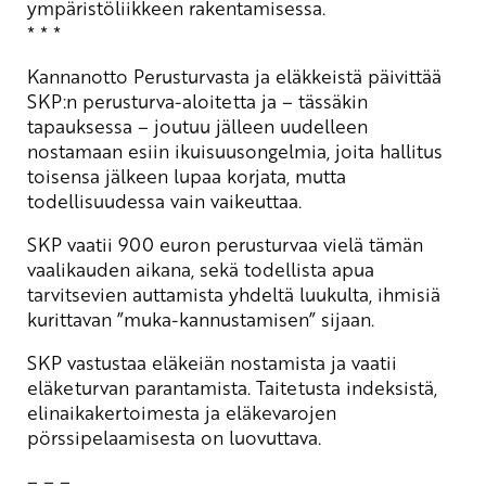
ympäristöliikkeen rakentamisessa.
* * *
Kannanotto Perusturvasta ja eläkkeistä päivittää
SKP:n perusturva-aloitetta ja – tässäkin
tapauksessa – joutuu jälleen uudelleen
nostamaan esiin ikuisuusongelmia, joita hallitus
toisensa jälkeen lupaa korjata, mutta
todellisuudessa vain vaikeuttaa.
SKP vaatii 900 euron perusturvaa vielä tämän
vaalikauden aikana, sekä todellista apua
tarvitsevien auttamista yhdeltä luukulta, ihmisiä
kurittavan ”muka-kannustamisen” sijaan.
SKP vastustaa eläkeiän nostamista ja vaatii
eläketurvan parantamista. Taitetusta indeksistä,
elinaikakertoimesta ja eläkevarojen
pörssipelaamisesta on luovuttava.
– – –