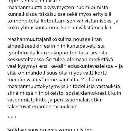
lopettamista, erilaisten
maahanmuuttajakysymysten huomioimista
kunnallisissa ratkaisuissa sekä myös erityisiä
toimenpiteitä kotouttamisen vahvistamiseksi ja
koko yhteiskuntamme kansainvälistämiseksi.
Maahanmuuttajanäkökulma nousee ihan
aiheellisestikin esiin niin kuntapalveluista,
työehdoista kuin sukupuolten tasa-arvosta
keskusteltaessa. Se tulee olemaan merkittävä
vaalikysymys ensi kevään eduskuntavaaleissa – ja
sillä on mahdollisuus olla myös valttikortti
meidän vaalityömme kannalta. Meillä on
maahanmuuttokysymyksiin todellisia vastauksia,
siinä missä niin oikeisto, sosialidemokraatit kuin
vasemmistoliitto ja perussuomalaisetkin
takertuvat epäolennaisuuksiin.
* * *
Solidaarisuus on eräs kommunistien