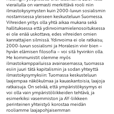
vierailulla on varmasti merkittävä rooli niin
ilmastokysymysten kuin 2000-luvun sosialismin
nostamisessa yleiseen keskusteluun Suomessa.
Vihreiden yritys olla yhtä aikaa mukana sekä
hallituksessa että ydinvoimamielenosoituksessa
ei ole enää uskottava, edes vihreiden omien
kannattajien silmissä. Ydinvoima ei ole ratkaisu,
2000-luvun sosialismi ja Moralesin vivir bien –
hyvän elämisen filosofia – voi sitä hyvinkin olla.
Me kommunistit olemme myös
ilmastokamppailuissa avainasemassa, tuomassa
esiin juuri tätä kapitalismin ja sodan yhteyttä
ilmastokysymyksiin: Tuomassa keskusteluun
laajempaa näkökulmaa ja kauaskantoisia, laajoja
ratkaisuja. On selvää, että ympäristökysymys ei
voi olla vain ympäristöliikkeiden tehtävä, ja
esimerkiksi vasemmiston ja AY-liikkeen
perinteinen yhteistyö korostaa meidän
rooliamme laajapohjaisemman