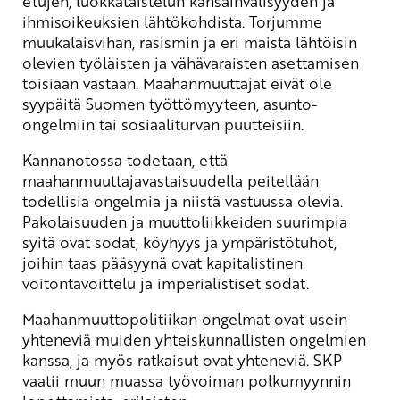
etujen, luokkataistelun kansainvälisyyden ja
ihmisoikeuksien lähtökohdista. Torjumme
muukalaisvihan, rasismin ja eri maista lähtöisin
olevien työläisten ja vähävaraisten asettamisen
toisiaan vastaan. Maahanmuuttajat eivät ole
syypäitä Suomen työttömyyteen, asunto-
ongelmiin tai sosiaaliturvan puutteisiin.
Kannanotossa todetaan, että
maahanmuuttajavastaisuudella peitellään
todellisia ongelmia ja niistä vastuussa olevia.
Pakolaisuuden ja muuttoliikkeiden suurimpia
syitä ovat sodat, köyhyys ja ympäristötuhot,
joihin taas pääsyynä ovat kapitalistinen
voitontavoittelu ja imperialistiset sodat.
Maahanmuuttopolitiikan ongelmat ovat usein
yhteneviä muiden yhteiskunnallisten ongelmien
kanssa, ja myös ratkaisut ovat yhteneviä. SKP
vaatii muun muassa työvoiman polkumyynnin