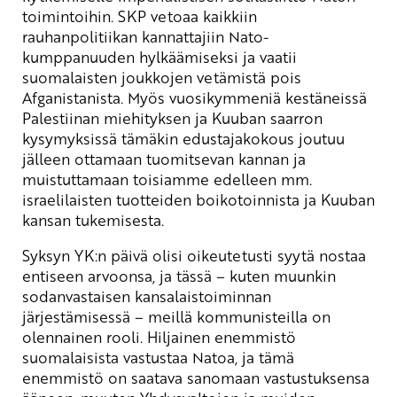
toimintoihin. SKP vetoaa kaikkiin
rauhanpolitiikan kannattajiin Nato-
kumppanuuden hylkäämiseksi ja vaatii
suomalaisten joukkojen vetämistä pois
Afganistanista. Myös vuosikymmeniä kestäneissä
Palestiinan miehityksen ja Kuuban saarron
kysymyksissä tämäkin edustajakokous joutuu
jälleen ottamaan tuomitsevan kannan ja
muistuttamaan toisiamme edelleen mm.
israelilaisten tuotteiden boikotoinnista ja Kuuban
kansan tukemisesta.
Syksyn YK:n päivä olisi oikeutetusti syytä nostaa
entiseen arvoonsa, ja tässä – kuten muunkin
sodanvastaisen kansalaistoiminnan
järjestämisessä – meillä kommunisteilla on
olennainen rooli. Hiljainen enemmistö
suomalaisista vastustaa Natoa, ja tämä
enemmistö on saatava sanomaan vastustuksensa