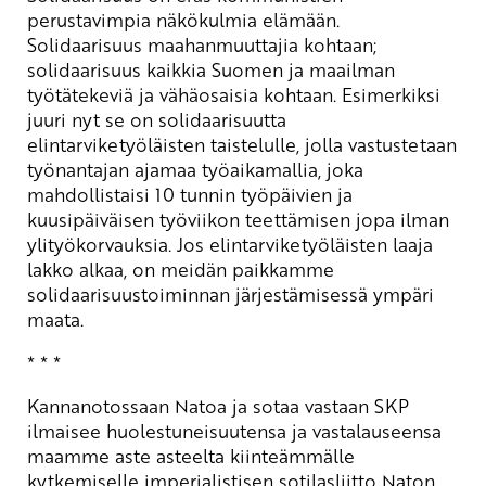
perustavimpia näkökulmia elämään.
Solidaarisuus maahanmuuttajia kohtaan;
solidaarisuus kaikkia Suomen ja maailman
työtätekeviä ja vähäosaisia kohtaan. Esimerkiksi
juuri nyt se on solidaarisuutta
elintarviketyöläisten taistelulle, jolla vastustetaan
työnantajan ajamaa työaikamallia, joka
mahdollistaisi 10 tunnin työpäivien ja
kuusipäiväisen työviikon teettämisen jopa ilman
ylityökorvauksia. Jos elintarviketyöläisten laaja
lakko alkaa, on meidän paikkamme
solidaarisuustoiminnan järjestämisessä ympäri
maata.
* * *
Kannanotossaan Natoa ja sotaa vastaan SKP
ilmaisee huolestuneisuutensa ja vastalauseensa
maamme aste asteelta kiinteämmälle
kytkemiselle imperialistisen sotilasliitto Naton