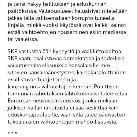
ja tämä näkyy hallituksen ja eduskunnan
päätöksissä. Valtapuolueet haluaisivat mielellään
jatkaa tällä valitsemallaan korruptoituneella
linjalla, minkä vuoksi käytössä ovat kaikki keinot
estää vaihtoehtojen nouseminen esiin mediassa
tai vaaleissa.
SKP vastustaa äänikynnystä ja vaaliliittokieltoa.
SKP vaatii osallistuvaa demokratiaa ja todellisia
vaikutusmahdollisuuksia kansalaisille mm.
sitovien kansanäänestysten, kansalaisaloitteiden,
osallistuvan budjetoinnin ja
kaupunginosavaltuustojen keinoin. Poliittisen
toiminnan rahoituksen lähtökohdaksi tulee ottaa
Euroopan neuvoston suositus, jonka mukaan
julkisen vallan rahoitusta ei saa keskittää vain
eduskuntapuolueille, vaan sillä tulee päinvastoin
tukea uusien vaihtoehtojen mahdollisuuksia.
* * *