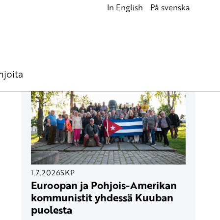
In English
På svenska
UUSIMMAT ARTIKKELIT
hjoita
1.7.2026
SKP
Euroopan ja Pohjois-Amerikan
kommunistit yhdessä Kuuban
puolesta