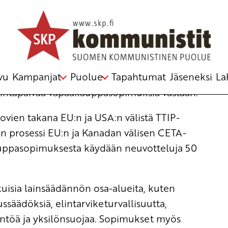
 poliittinen toimikunta
vu
Kampanjat
Puolue
Tapahtumat
Jäseneksi
La
oimintapäivää vapaakauppasopimuksia vastaan.
ovien takana EU:n ja USA:n välistä TTIP-
n prosessi EU:n ja Kanadan välisen CETA-
uppasopimuksesta käydään neuvotteluja 50
uisia lainsäädännön osa-alueita, kuten
ssäädöksiä, elintarviketurvallisuutta,
äntöä ja yksilönsuojaa. Sopimukset myös