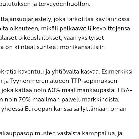
 koulutuksen ja terveydenhuollon.
ittajansuojärjestely, joka tarkoittaa käytännössä,
ioita oikeuteen, mikäli pelkäävät liikevoittojensa
alaiset oikeuslaitokset, vaan yksityiset
llä on kiinteät suhteet monikansallisiin
tia kaventuu ja yhtiövalta kasvaa. Esimerkiksi
sen ja Tyynenmeren alueen TTP-sopimuksen
 joka kattaa noin 60% maailmankaupasta. TISA-
an noin 70% maailman palvelumarkkinoista.
ii yhdessä Euroopan kanssa säilyttämään oman
auppasopimusten vastaista kamppailua, ja