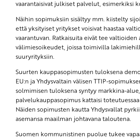
vaarantaisivat julkiset palvelut, esimerkiksi
Näihin sopimuksiin sisältyy mm. kiistelty sijo
että yksityiset yritykset voisivat haastaa valt
vaarantuvan. Ratkaisuita eivät tee valtioiden 
välimiesoikeudet, joissa toimivilla lakimiehi
suuryrityksiin.
Suurten kauppasopimusten tuloksena demokra
EU:n ja Yhdysvaltain välisen TTIP-sopimuk
solmimisen tuloksena syntyy markkina-alue,
palvelukauppasopimus kattaisi toteutuessa
Näiden sopimusten kautta Yhdysvallat pyrk
asemansa maailman johtavana taloutena.
Suomen kommunistinen puolue tukee vapaak