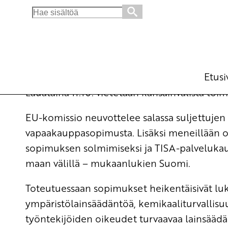
Search
for:
SKP vastustaa vapaakauppasopimuksia
Ajankohtaista
9.10.2014 - 16:11
SKP:n
(Muokattu 6.11.2025 - 13:39)
Etusi
Lauataina 11.10. vietetään kansainvälistä t
EU-komissio neuvottelee salassa suljettujen 
vapaakauppasopimusta. Lisäksi meneillään o
sopimuksen solmimiseksi ja TISA-palveluka
maan välillä – mukaanlukien Suomi.
Toteutuessaan sopimukset heikentäisivät luk
ympäristölainsäädäntöä, kemikaaliturvallisuu
työntekijöiden oikeudet turvaavaa lainsääd