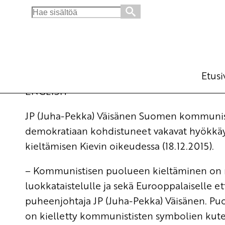
Search
for:
SKP tuomitsee Ukrainan kommunistisen puo
Ajankohtaista
22.12.2015 - 11:54
SKP
Etusi
ENGLISH
JP (Juha-Pekka) Väisänen Suomen kommunis
demokratiaan kohdistuneet vakavat hyökkä
kieltämisen Kievin oikeudessa (18.12.2015).
– Kommunistisen puolueen kieltäminen on me
luokkataistelulle ja sekä Eurooppalaiselle 
puheenjohtaja JP (Juha-Pekka) Väisänen.
Puo
on kielletty kommunististen symbolien kuten 