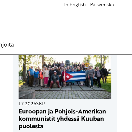
In English
På svenska
UUSIMMAT ARTIKKELIT
hjoita
1.7.2026
SKP
Euroopan ja Pohjois-Amerikan
kommunistit yhdessä Kuuban
puolesta