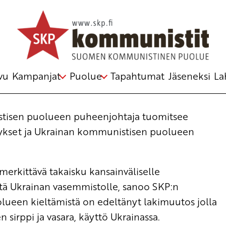
lueen kieltämisen
vu
Kampanjat
Puolue
Tapahtumat
Jäseneksi
La
tisen puolueen puheenjohtaja tuomitsee
ykset ja Ukrainan kommunistisen puolueen
rkittävä takaisku kansainväliselle
että Ukrainan vasemmistolle, sanoo SKP:n
lueen kieltämistä on edeltänyt lakimuutos jolla
sirppi ja vasara, käyttö Ukrainassa.