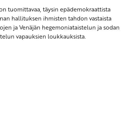
on tuomittavaa,
täysin epädemokraattista
inan hallituksen ihmisten tahdon vastaista
ojen ja Venäjän hegemoniataistelun ja sodan
jattelun vapauksien loukkauksista.