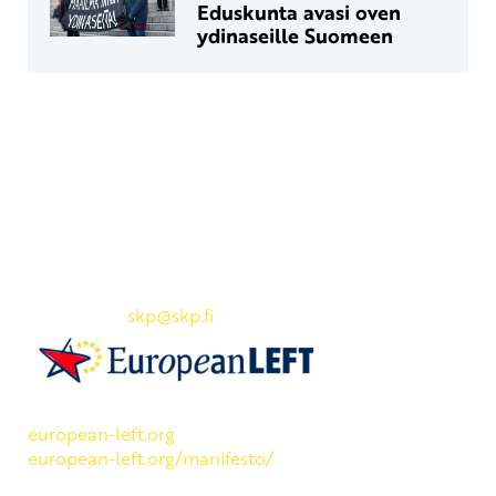
Eduskunta avasi oven
ydinaseille Suomeen
Yhteystiedot
SKP:n toimisto
Osoite: Viljatie 4 B 3. kerros, 00700 Helsinki
Puh: 045 7834 1346
Sähköposti:
skp
@skp.fi
SKP on Euroopan Vasemmistopuolueen jäsen.
european-left.org
european-left.org/manifesto/