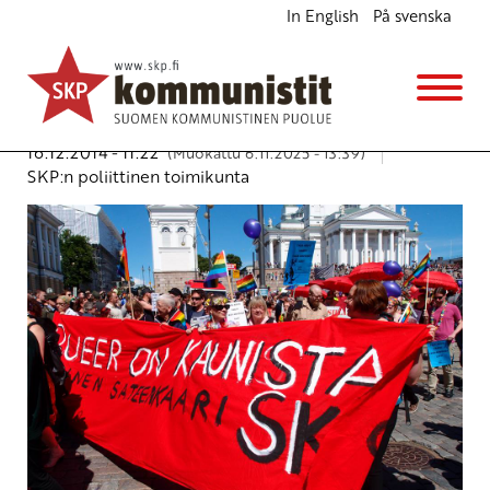
In English
På svenska
SKP kannattaa kolmannen sukupuolen
tunnustamista ja juridisen sukupuolen
vahvistamista henkilön omana ilmoituksena
Ajankohtaista
16.12.2014 - 11:22
(Muokattu 6.11.2025 - 13:39)
SKP:n poliittinen toimikunta