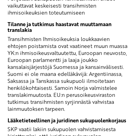
vaikuttavat keskeisesti transihmisten
ihmisoikeuksien toteutumiseen
Tilanne ja tutkimus haastavat muuttamaan
translakia
Transihmisten Ihmisoikeuksia loukkaavien
ehtojen poistamista ovat vaatineet muun muassa
YK:n ihmisoikeusvaltuutettu, Euroopan neuvosto,
Euroopan parlamentti ja laaja joukko
kansalaisjärjestöjä Suomessa ja kansainvälisesti.
Suomi ei ole maana edelläkävijä: Argentiinassa,
Saksassa ja Tanskassa sukupuoli ilmoitetaan
henkilökohtaisesti. Samoin Norja valmistelee
translakimuutosta. EU:n perusoikeusviraston
tutkimus transihmisten syrjinnästä vahvistaa
lainmuutoksen tarpeen.
Lääketieteellinen ja juridinen sukupuolenkorjaus
SKP vaatii lakiin sukupuolen vahvistamisesta