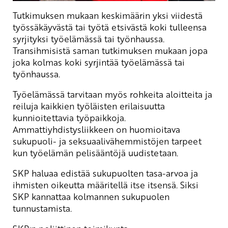
Tutkimuksen mukaan keskimäärin yksi viidestä
työssäkäyvästä tai työtä etsivästä koki tulleensa
syrjityksi työelämässä tai työnhaussa.
Transihmisistä saman tutkimuksen mukaan jopa
joka kolmas koki syrjintää työelämässä tai
työnhaussa.
Työelämässä tarvitaan myös rohkeita aloitteita ja
reiluja kaikkien työläisten erilaisuutta
kunnioitettavia työpaikkoja.
Ammattiyhdistysliikkeen on huomioitava
sukupuoli- ja seksuaalivähemmistöjen tarpeet
kun työelämän pelisääntöjä uudistetaan.
SKP haluaa edistää sukupuolten tasa-arvoa ja
ihmisten oikeutta määritellä itse itsensä. Siksi
SKP kannattaa kolmannen sukupuolen
tunnustamista.