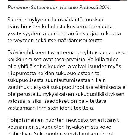
Punainen Sateenkaari Helsinki Pridessä 2014.
Suomen nykyinen lainsäädäntö loukkaa
transihmisten kehollista koskemattomuutta,
yksityisyyden ja perhe-elämän suojaa, oikeutta
terveyteen sekä itsemääräämisoikeutta.
Työväenliikkeen tavoitteena on yhteiskunta, jossa
kaikki ihmiset ovat tasa-arvoisia. Kaikilla tulee
olla yhtäläiset oikeudet ja velvollisuudet myös
riippumatta heidän sukupuolestaan tai
sukupuolisesta suuntautumisestaan. Lain
vaatimus tietyssä sukupuoliroolissa elämisestä ei
ole perusteltu nykyaikaisen sukupuolikäsityksen
valossa ja siksi säädökset on päivitettävä
vastaamaan ihmisten identiteettejä.
Pohjoismainen nuorten neuvosto on esittänyt
kolmannen sukupuolen hyväksymistä koko
Pohjolaan. Sukupuolen vahvistamisen ehdot