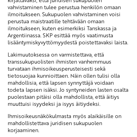
kirjattavaksi, että juridisen sukupuolen
vahvistaminen tulee perustua henkilön omaan
ilmoitukseen. Sukupuolen vahvistaminen voisi
perustua maistraatille tehtävään omaan
ilmoitukseen, kuten esimerkiksi Tanskassa ja
Argentiinassa. SKP esittää myös vaatimusta
lisääntymiskyvyttömyydestä poistettavaksi laista.
Lakimuutoksessa on varmistettava, että
transsukupuolisten ihmisten vanhemmuus
turvataan ihmisoikeusperusteisesti sekä
tietosuojaa kunnioittaen. Näin ollen tulisi olla
mahdollisia, että lapsen synnyttäjä voidaan
todeta lapsen isäksi. Jo syntyneiden lasten osalta
puolestaan pitäisi olla mahdollista, että äitiys
muuttuisi isyydeksi ja isyys äitiydeksi.
Ihmisoikeusnäkökulmasta myös alaikäisille on
mahdollistettava juridisen sukupuolen
korjaaminen.