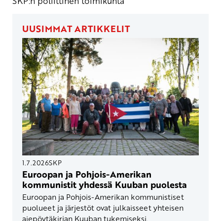
SKP:n poliittinen toimikunta
UUSIMMAT ARTIKKELIT
1.7.2026
SKP
Euroopan ja Pohjois-Amerikan
kommunistit yhdessä Kuuban puolesta
Euroopan ja Pohjois-Amerikan kommunistiset
puolueet ja järjestöt ovat julkaisseet yhteisen
aiepöytäkirjan Kuuban tukemiseksi.