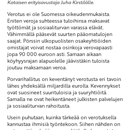
Kataisen erityisavustaja Juha Kirstilälle.
Verotus ei ole Suomessa oikeudenmukaista.
Eniten veroja suhteessa tuloihinsa maksavat
työttömät ja sosiaaliturvan varassa elävät.
Vähimmällä pääsevät suurten pääomatulojen
saajat. Pörssin ulkopuolisten osakeyhtiöiden
omistajat voivat nostaa osinkoja verovapaasti
jopa 90 000 euroon asti. Samaan aikaan
köyhyysrajan alapuolelle jäävistäkin tuloista
joutuu maksamaan veroa.
Porvarihallitus on keventänyt verotusta eri tavoin
lähes yhdeksällä miljardilla eurolla. Kevennykset
ovat suosineet suurituloisia ja suuryhtiöitä.
Samalla ne ovat heikentäneet julkisten palvelujen
ja sosiaaliturvan rahoitusta.
Usein puhutaan, kuinka tärkeää on verotuksella
kannustaa ihmisiä työntekoon. Siihen nähden on