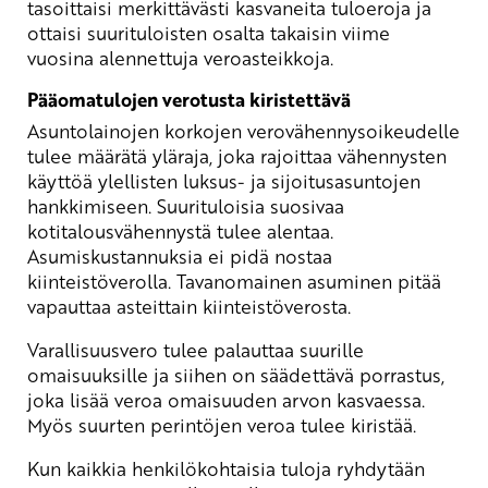
tasoittaisi merkittävästi kasvaneita tuloeroja ja
ottaisi suurituloisten osalta takaisin viime
vuosina alennettuja veroasteikkoja.
Pääomatulojen verotusta kiristettävä
Asuntolainojen korkojen verovähennysoikeudelle
tulee määrätä yläraja, joka rajoittaa vähennysten
käyttöä ylellisten luksus- ja sijoitusasuntojen
hankkimiseen. Suurituloisia suosivaa
kotitalousvähennystä tulee alentaa.
Asumiskustannuksia ei pidä nostaa
kiinteistöverolla. Tavanomainen asuminen pitää
vapauttaa asteittain kiinteistöverosta.
Varallisuusvero tulee palauttaa suurille
omaisuuksille ja siihen on säädettävä porrastus,
joka lisää veroa omaisuuden arvon kasvaessa.
Myös suurten perintöjen veroa tulee kiristää.
Kun kaikkia henkilökohtaisia tuloja ryhdytään