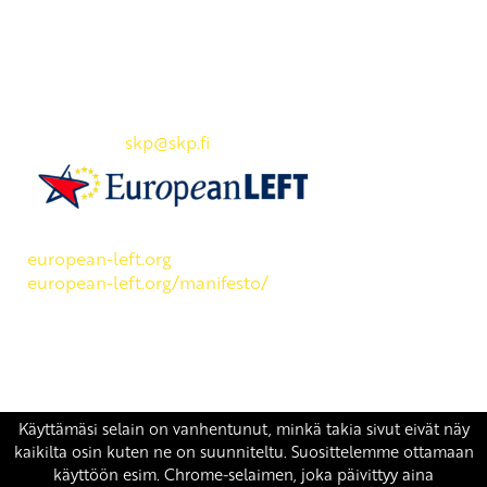
Yhteystiedot
SKP:n toimisto
Osoite: Viljatie 4 B 3. kerros, 00700 Helsinki
Puh: 045 7834 1346
Sähköposti:
skp
@skp.fi
SKP on Euroopan Vasemmistopuolueen jäsen.
european-left.org
european-left.org/manifesto/
Copyright 2026 © SKP
|
Tietosuojaseloste