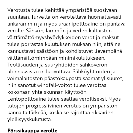
Verotusta tulee kehittää ympäristöä suosivaan
suuntaan. Turvetta on verotettava huomattavasti
ankarammin ja myös uraanipolttoaine on pantava
verolle. Sähkön, lämmön ja veden kaltaisten
välttämättömyyshyödykkeiden verot ja maksut
tulee porrastaa kulutuksen mukaan niin, että ne
kannustavat säästöön ja kohdistuvat lievempänä
välttämättömimpään minimikulutukseen.
Teollisuuden ja suuryhtiöiden sähköveron
alennuksista on luovuttava. Sähköyhtiöiden ja
voimalaitosten päästökaupasta saamat ylisuuret,
niin sanotut windfall-voitot tulee verottaa
kokonaan yhteiskunnan käyttöön.
Lentopolttoaine tulee saattaa verolliseksi. Myös
tulojen progressiivinen verotus on ympäristön
kannalta tärkeää, koska se rajoittaa rikkaiden
ylellisyyskulutusta.
Pörssikauppa verolle