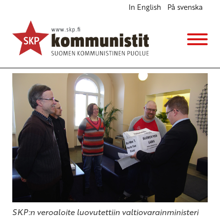
In English
På svenska
SKP esittää uutta suuntaa verouudistukselle
Ajankohtaista
10.2.2011 - 12:18
(Muokattu 6.11.2025 - 13:39)
SKP:n keskuskomitea
SKP:n veroaloite luovutettiin valtiovarainministeri