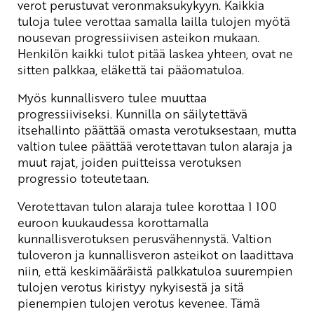
verot perustuvat veronmaksukykyyn. Kaikkia
tuloja tulee verottaa samalla lailla tulojen myötä
nousevan progressiivisen asteikon mukaan.
Henkilön kaikki tulot pitää laskea yhteen, ovat ne
sitten palkkaa, eläkettä tai pääomatuloa.
Myös kunnallisvero tulee muuttaa
progressiiviseksi. Kunnilla on säilytettävä
itsehallinto päättää omasta verotuksestaan, mutta
valtion tulee päättää verotettavan tulon alaraja ja
muut rajat, joiden puitteissa verotuksen
progressio toteutetaan.
Verotettavan tulon alaraja tulee korottaa 1 100
euroon kuukaudessa korottamalla
kunnallisverotuksen perusvähennystä. Valtion
tuloveron ja kunnallisveron asteikot on laadittava
niin, että keskimääräistä palkkatuloa suurempien
tulojen verotus kiristyy nykyisestä ja sitä
pienempien tulojen verotus kevenee. Tämä