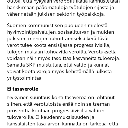
outoa, että nykyään veropolitiikalla kannustetaan
hankkimaan pääomatuloja työtulojen sijasta ja
vähennetään julkisen sektorin työpaikkoja.
Suomen kommunistisen puolueen mielestä
hyvinvointipalvelujen, sosiaaliturvan ja muiden
julkisten menojen rahoittamiseksi kerättävät
verot tulee koota ensisijassa progressiivisilla,
tulojen mukaan kohoavilla veroilla. Verotuksella
voidaan näin myös tasoittaa kasvaneita tuloeroja.
Samalla SKP muistuttaa, että valtio ja kunnat
voivat koota varoja myös kehittämällä julkista
yritystoimintaa.
Ei tasaverolle
Nykyinen suuntaus kohti tasaveroa on johtanut
siihen, että verotuloista enää noin seitsemän
prosenttia kootaan progressiivisilla valtion
tuloveroilla. Oikeudenmukaisuuden ja
kansalaisten tasa-arvon kannalta on tärkeää, että