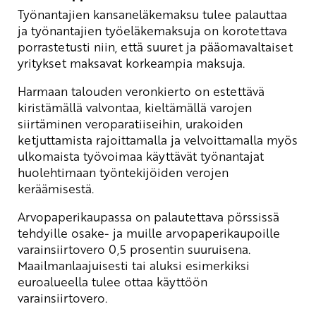
Työnantajien kansaneläkemaksu tulee palauttaa
ja työnantajien työeläkemaksuja on korotettava
porrastetusti niin, että suuret ja pääomavaltaiset
yritykset maksavat korkeampia maksuja.
Harmaan talouden veronkierto on estettävä
kiristämällä valvontaa, kieltämällä varojen
siirtäminen veroparatiiseihin, urakoiden
ketjuttamista rajoittamalla ja velvoittamalla myös
ulkomaista työvoimaa käyttävät työnantajat
huolehtimaan työntekijöiden verojen
keräämisestä.
Arvopaperikaupassa on palautettava pörssissä
tehdyille osake- ja muille arvopaperikaupoille
varainsiirtovero 0,5 prosentin suuruisena.
Maailmanlaajuisesti tai aluksi esimerkiksi
euroalueella tulee ottaa käyttöön
varainsiirtovero.