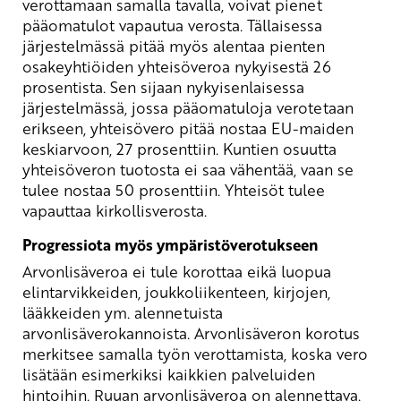
verottamaan samalla tavalla, voivat pienet
pääomatulot vapautua verosta. Tällaisessa
järjestelmässä pitää myös alentaa pienten
osakeyhtiöiden yhteisöveroa nykyisestä 26
prosentista. Sen sijaan nykyisenlaisessa
järjestelmässä, jossa pääomatuloja verotetaan
erikseen, yhteisövero pitää nostaa EU-maiden
keskiarvoon, 27 prosenttiin. Kuntien osuutta
yhteisöveron tuotosta ei saa vähentää, vaan se
tulee nostaa 50 prosenttiin. Yhteisöt tulee
vapauttaa kirkollisverosta.
Progressiota myös ympäristöverotukseen
Arvonlisäveroa ei tule korottaa eikä luopua
elintarvikkeiden, joukkoliikenteen, kirjojen,
lääkkeiden ym. alennetuista
arvonlisäverokannoista. Arvonlisäveron korotus
merkitsee samalla työn verottamista, koska vero
lisätään esimerkiksi kaikkien palveluiden
hintoihin. Ruuan arvonlisäveroa on alennettava.