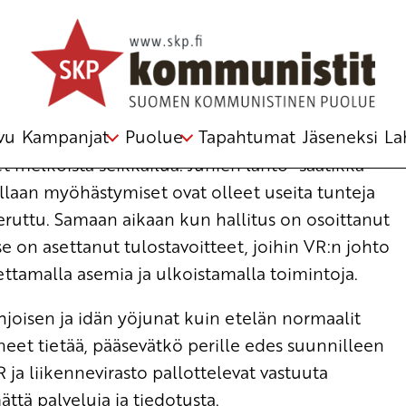
n keskuskomitea
vu
Kampanjat
Puolue
Tapahtumat
Jäseneksi
La
et melkoista seikkailua. Junien lähtö- saatikka
illaan myöhästymiset ovat olleet useita tunteja
ruttu. Samaan aikaan kun hallitus on osoittanut
se on asettanut tulostavoitteet, joihin VR:n johto
ttamalla asemia ja ulkoistamalla toimintoja.
ohjoisen ja idän yöjunat kuin etelän normaalit
neet tietää, pääsevätkö perille edes suunnilleen
 ja liikennevirasto pallottelevat vastuuta
mättä palveluja ja tiedotusta.