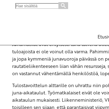
Search
for:
Rautateiden rahoitusta on lisättävä heti
Ajankohtaista
24.1.2011 - 18:07
SKP:
(Muokattu 6.11.2025 - 13:38)
Etusi
Junamatkat ovat erityisesti tänä talvena olle
tuloajoista ei ole voinut olla varma. Pahimm
ja jopa kymmeniä junavuoroja päivässä on pe
rautatieliikenteeseen liian vähän resursseja, 
on vastannut vähentämällä henkilöstöä, lope
Tulostavoittelun alttarille on uhrattu niin p
juna-aikataulut. Työmatkalaiset eivät ole voi
aikataulun mukaisesti. Liikenneministeriö, VR
toisilleen sen sijaan, että parantaisivat viipy