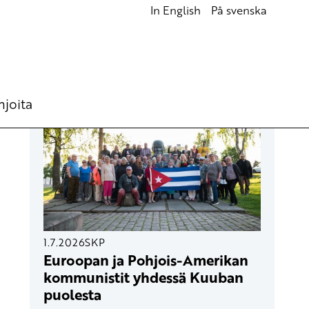
In English
På svenska
UUSIMMAT ARTIKKELIT
hjoita
1.7.2026
SKP
Euroopan ja Pohjois-Amerikan
kommunistit yhdessä Kuuban
puolesta