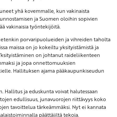
utuneet yhä kovemmalle, kun vakinaista
 kunnostamisen ja Suomen oloihin sopivien
ä vakinaisia työntekijöitä.
tu etenkin porvaripuolueiden ja vihreiden taholta
sa maissa on jo kokeiltu yksityistämistä ja
Yksityistäminen on johtanut raideliikenteen
mmaksi ja jopa onnettomuuksien
 tielle. Hallituksen ajama pääkaupunkiseudun
 Hallitus ja eduskunta voivat halutessaan
ntojen edullisuus, junavuorojen riittävyys koko
tojen tavoittelua tärkeämmäksi. Nyt ei kannata
alaistoiminnalla päättäjiltä tekoja.