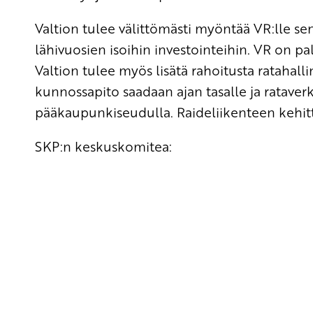
Valtion tulee välittömästi myöntää VR:lle sen
lähivuosien isoihin investointeihin. VR on pal
Valtion tulee myös lisätä rahoitusta ratahall
kunnossapito saadaan ajan tasalle ja ratave
pääkaupunkiseudulla. Raideliikenteen kehit
SKP:n keskuskomitea: