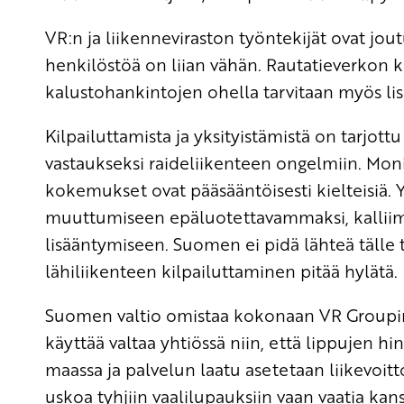
VR:n ja liikenneviraston työntekijät ovat jo
henkilöstöä on liian vähän. Rautatieverkon
kalustohankintojen ohella tarvitaan myös lisä
Kilpailuttamista ja yksityistämistä on tarjot
vastaukseksi raideliikenteen ongelmiin. Monis
kokemukset ovat pääsääntöisesti kielteisiä. 
muuttumiseen epäluotettavammaksi, kallii
lisääntymiseen. Suomen ei pidä lähteä tälle
lähiliikenteen kilpailuttaminen pitää hylätä.
Suomen valtio omistaa kokonaan VR Groupin.
käyttää valtaa yhtiössä niin, että lippujen hi
maassa ja palvelun laatu asetetaan liikevoit
uskoa tyhjiin vaalilupauksiin vaan vaatia kans