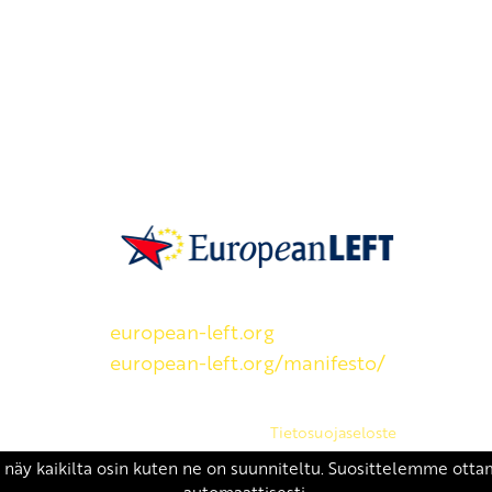
SKP on Euroopan Vasemmistopuolueen j
european-left.org
european-left.org/manifesto/
Copyright 2026 © SKP
|
Tietosuojaseloste