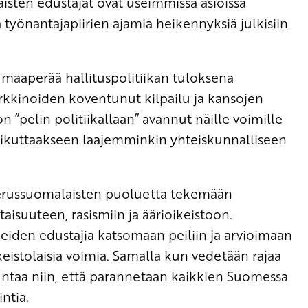
sten edustajat ovat useimmissa asioissa
yönantajapiirien ajamia heikennyksiä julkisiin
 maaperää hallituspolitiikan tuloksena
rkkinoiden koventunut kilpailu ja kansojen
n ”pelin politiikallaan” avannut näille voimille
aikuttaakseen laajemminkin yhteiskunnalliseen
perussuomalaisten puoluetta tekemään
isuuteen, rasismiin ja äärioikeistoon.
iden edustajia katsomaan peiliin ja arvioimaan
keistolaisia voimia. Samalla kun vedetään rajaa
untaa niin, että parannetaan kaikkien Suomessa
ntia.