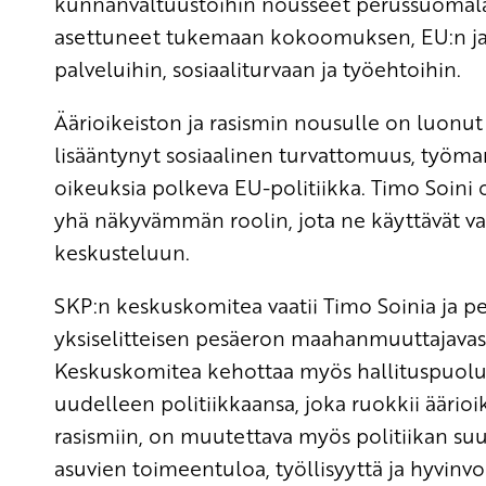
kunnanvaltuustoihin nousseet perussuomalai
asettuneet tukemaan kokoomuksen, EU:n ja t
palveluihin, sosiaaliturvaan ja työehtoihin.
Äärioikeiston ja rasismin nousulle on luonut
lisääntynyt sosiaalinen turvattomuus, työma
oikeuksia polkeva EU-politiikka. Timo Soini o
yhä näkyvämmän roolin, jota ne käyttävät v
keskusteluun.
SKP:n keskuskomitea vaatii Timo Soinia ja 
yksiselitteisen pesäeron maahanmuuttajavasta
Keskuskomitea kehottaa myös hallituspuolue
uudelleen politiikkaansa, joka ruokkii äärioi
rasismiin, on muutettava myös politiikan su
asuvien toimeentuloa, työllisyyttä ja hyvinvoi