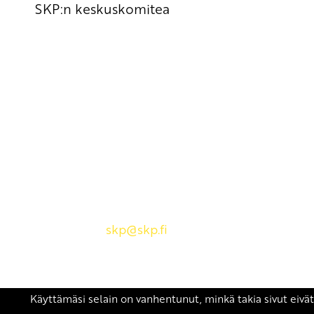
SKP:n keskuskomitea
Yhteystiedot
SKP:n toimisto
Osoite: Viljatie 4 B 3. kerros, 00700 Helsinki
Puh: 045 7834 1346
Sähköposti:
skp
@skp.fi