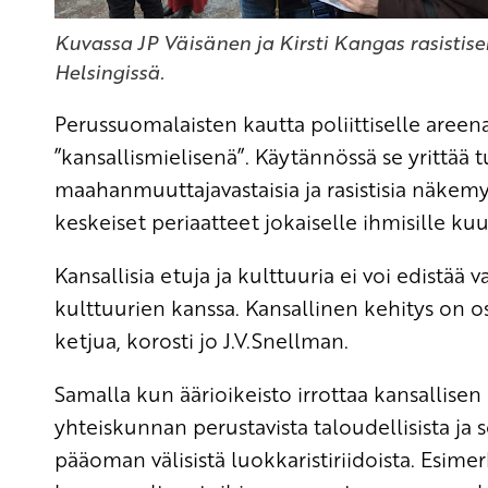
Kuvassa JP Väisänen ja Kirsti Kangas rasistis
Helsingissä.
Perussuomalaisten kautta poliittiselle areena
”kansallismielisenä”. Käytännössä se yrittää
maahanmuuttajavastaisia ja rasistisia näkemy
keskeiset periaatteet jokaiselle ihmisille kuu
Kansallisia etuja ja kulttuuria ei voi edistää
kulttuurien kanssa. Kansallinen kehitys on os
ketjua, korosti jo J.V.Snellman.
Samalla kun äärioikeisto irrottaa kansallisen
yhteiskunnan perustavista taloudellisista ja s
pääoman välisistä luokkaristiriidoista. Esime