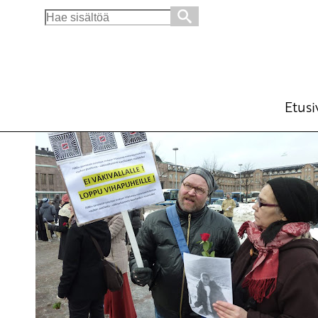
Search
for:
Rasismi ei ole kansallinen linja
Ajankohtaista
18.3.2013 - 12:00
SKP:
(Muokattu 6.11.2025 - 13:39)
Etusi