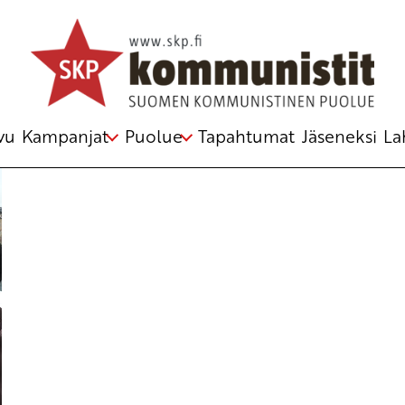
n keskuskomitea
vu
Kampanjat
Puolue
Tapahtumat
Jäseneksi
La