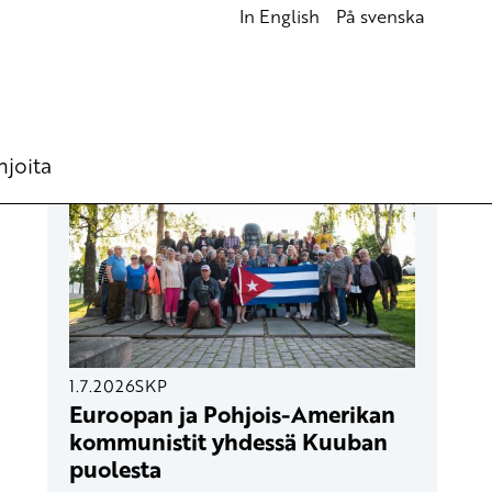
In English
På svenska
UUSIMMAT ARTIKKELIT
hjoita
1.7.2026
SKP
Euroopan ja Pohjois-Amerikan
kommunistit yhdessä Kuuban
puolesta