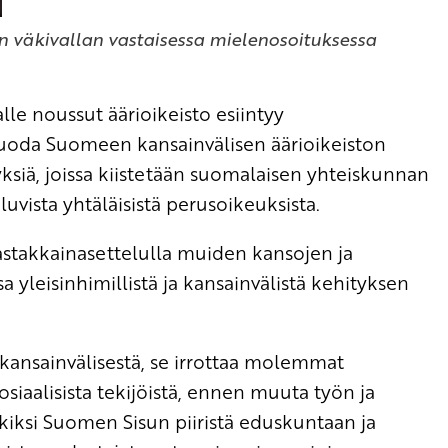
en väkivallan vastaisessa mielenosoituksessa
lle noussut äärioikeisto esiintyy
 tuoda Suomeen kansainvälisen äärioikeiston
ksiä, joissa kiistetään suomalaisen yhteiskunnan
luvista yhtäläisistä perusoikeuksista.
 vastakkainasettelulla muiden kansojen ja
a yleisinhimillistä ja kansainvälistä kehityksen
 kansainvälisestä, se irrottaa molemmat
osiaalisista tekijöistä, ennen muuta työn ja
rkiksi Suomen Sisun piiristä eduskuntaan ja