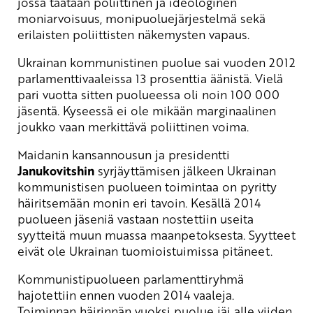
jossa taataan poliittinen ja ideologinen
moniarvoisuus, monipuoluejärjestelmä sekä
erilaisten poliittisten näkemysten vapaus.
Ukrainan kommunistinen puolue sai vuoden 2012
parlamenttivaaleissa 13 prosenttia äänistä. Vielä
pari vuotta sitten puolueessa oli noin 100 000
jäsentä. Kyseessä ei ole mikään marginaalinen
joukko vaan merkittävä poliittinen voima.
Maidanin kansannousun ja presidentti
Janukovitshin
syrjäyttämisen jälkeen Ukrainan
kommunistisen puolueen toimintaa on pyritty
häiritsemään monin eri tavoin. Kesällä 2014
puolueen jäseniä vastaan nostettiin useita
syytteitä muun muassa maanpetoksesta. Syytteet
eivät ole Ukrainan tuomioistuimissa pitäneet.
Kommunistipuolueen parlamenttiryhmä
hajotettiin ennen vuoden 2014 vaaleja.
Toiminnan häirinnän vuoksi puolue jäi alle viiden