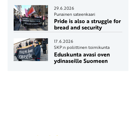
29.6.2026
Punainen sateenkaari
Pride is also a struggle for
bread and security
17.6.2026
SKP:n poliittinen toimikunta
Eduskunta avasi oven
ydinaseille Suomeen
Yhteystiedot
SKP:n toimisto
Osoite: Viljatie 4 B 3. kerros, 00700 Helsinki
Puh: 045 7834 1346