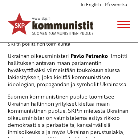
In English
På svenska
Poliittisten näkemysten vapaus Ukrainassa
turvattava
Ajankohtaista
8.4.2015 - 15:15
(Muokattu 6.11.2025 - 13:39)
SKP:n poliittinen toimikunta
Ukrainan oikeusministeri
Pavlo Petrenko
ilmoitti
hallituksen antavan maan parlamentin
hyväksyttäväksi viimeistään toukokuun alussa
lakiesityksen, joka kieltää kommunistisen
ideologian, propagandan ja symbolit Ukrainassa.
Suomen kommunistinen puolue tuomitsee
Ukrainan hallinnon yritykset kieltää maan
kommunistinen puolue. SKP:n mielestä Ukrainan
oikeusministeriön valmistelema esitys rikkoo
demokraattisia periaatteita, kansainvälisiä
ihmisoikeuksia ja myös Ukrainan perustuslakia,