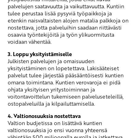
palvelujen saatavuutta ja vaikuttavuutta. Kuntiin
tulee perustaa lisää pysyviä työpaikkoja ja
etenkin naisvaltaisten alojen matalia palkkoja on
nostettava, jotta palveluihin saadaan riittävästi
osaavia työntekijöitä ja työn ylikuormitusta
voidaan vähentää.
3. Loppu yksityistämiselle
Julkisten palvelujen ja omaisuuden
yksityistäminen on lopetettava. Lakisääteiset
palvelut tulee järjestää pääsääntöisesti kuntien
omana toimintana. Kuntien verovaroja ei pidä
ohjata yksityisen yritystoiminnan ja
voitontavoittelun tukemiseen palveluseteleillä,
ostopalveluilla ja kilpailuttamisella.
4. Valtionosuuksia nostettava
Valtion budjetissa on lisättävä kuntien
valtionosuuksia jo ensi vuonna yhteensä
vähintään 500 miljoonalla eurolla ja jatkettava