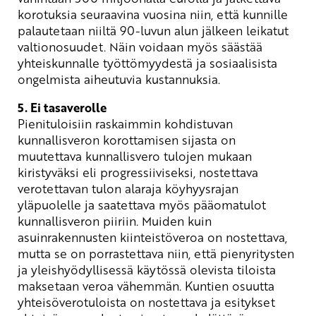
korotuksia seuraavina vuosina niin, että kunnille
palautetaan niiltä 90-luvun alun jälkeen leikatut
valtionosuudet. Näin voidaan myös säästää
yhteiskunnalle työttömyydestä ja sosiaalisista
ongelmista aiheutuvia kustannuksia.
5. Ei tasaverolle
Pienituloisiin raskaimmin kohdistuvan
kunnallisveron korottamisen sijasta on
muutettava kunnallisvero tulojen mukaan
kiristyväksi eli progressiiviseksi, nostettava
verotettavan tulon alaraja köyhyysrajan
yläpuolelle ja saatettava myös pääomatulot
kunnallisveron piiriin. Muiden kuin
asuinrakennusten kiinteistöveroa on nostettava,
mutta se on porrastettava niin, että pienyritysten
ja yleishyödyllisessä käytössä olevista tiloista
maksetaan veroa vähemmän. Kuntien osuutta
yhteisöverotuloista on nostettava ja esitykset