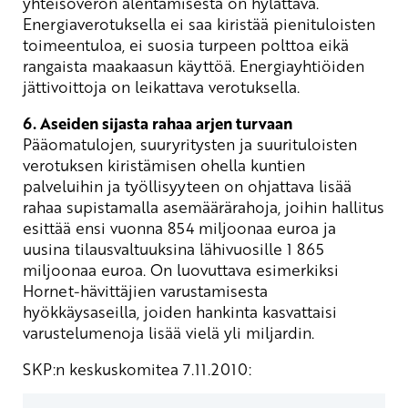
yhteisöveron alentamisesta on hylättävä.
Energiaverotuksella ei saa kiristää pienituloisten
toimeentuloa, ei suosia turpeen polttoa eikä
rangaista maakaasun käyttöä. Energiayhtiöiden
jättivoittoja on leikattava verotuksella.
6. Aseiden sijasta rahaa arjen turvaan
Pääomatulojen, suuryritysten ja suurituloisten
verotuksen kiristämisen ohella kuntien
palveluihin ja työllisyyteen on ohjattava lisää
rahaa supistamalla asemäärärahoja, joihin hallitus
esittää ensi vuonna 854 miljoonaa euroa ja
uusina tilausvaltuuksina lähivuosille 1 865
miljoonaa euroa. On luovuttava esimerkiksi
Hornet-hävittäjien varustamisesta
hyökkäysaseilla, joiden hankinta kasvattaisi
varustelumenoja lisää vielä yli miljardin.
SKP:n keskuskomitea 7.11.2010: