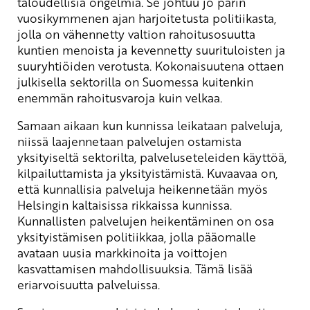
taloudellisia ongelmia. Se johtuu jo parin
vuosikymmenen ajan harjoitetusta politiikasta,
jolla on vähennetty valtion rahoitusosuutta
kuntien menoista ja kevennetty suurituloisten ja
suuryhtiöiden verotusta. Kokonaisuutena ottaen
julkisella sektorilla on Suomessa kuitenkin
enemmän rahoitusvaroja kuin velkaa.
Samaan aikaan kun kunnissa leikataan palveluja,
niissä laajennetaan palvelujen ostamista
yksityiseltä sektorilta, palveluseteleiden käyttöä,
kilpailuttamista ja yksityistämistä. Kuvaavaa on,
että kunnallisia palveluja heikennetään myös
Helsingin kaltaisissa rikkaissa kunnissa.
Kunnallisten palvelujen heikentäminen on osa
yksityistämisen politiikkaa, jolla pääomalle
avataan uusia markkinoita ja voittojen
kasvattamisen mahdollisuuksia. Tämä lisää
eriarvoisuutta palveluissa.