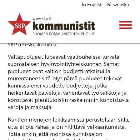
In English
På svenska
Pääomaveroista ja asevarustelusta lisää rahaa
kuntien palveluihin
Ajankohtaista
10.11.2010 - 9:08
(Muokattu 6.11.2025 - 13:38)
SKP:n keskuskomitea
Valtapuolueet lupaavat vaalipuheissa turvata
suomalaisen hyvinvointiyhteiskunnan. Samat
puolueet ovat valtion budjettiratkaisuilla
murentaneet sitä. Nyt nämä puolueet tekevät
kunnissa ensi vuodelle budjetteja, jotka
heikentävät palveluja, vähentävät työpaikkoja ja
korottavat pienituloisiin raskaimmin kohdistuvia
veroja ja maksuja.
Kuntien menojen leikkaamista perustellaan sillä,
että ei ole rahaa ja on hillittävä velkaantumista.
Totta onkin, että monissa kunnissa on