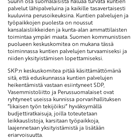
Suurin osa suomalaisista haluaa turvata kuntien
palvelut lähipalveluina ja kaikille tasavertaisesti
kuuluvina perusoikeuksina. Kuntien palvelujen ja
työpaikkojen puolesta on noussut
kansalaisliikkeiden ja kunta-alan ammattilaisten
toimintaa ympäri maata. Suomen kommunistisen
puolueen keskuskomitea on mukana tässä
toiminnassa kuntien palvelujen turvaamiseksi ja
niiden yksityistämisen lopettamiseksi.
SKP:n keskuskomitea pitää käsittämättömänä
sitä, että eduskunnassa kuntien palvelujen
heikentämistä vastaan esiintyneet SDP,
Vasemmistoliitto ja Perussuomalaiset ovat
ryhtyneet useissa kunnissa porvarihallituksen
”likaisen työn tekijöiksi” hyväksymällä
budjettiratkaisuja, joilla toteutetaan
leikkauslistoja, karsitaan työpaikkoja,
laajennetaan yksityistämistä ja lisätään
eriarvoisuutta.