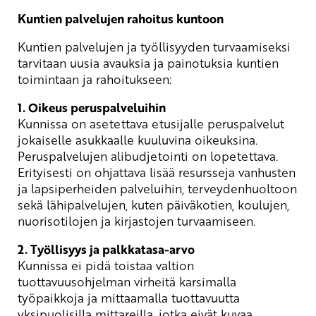
Kuntien palvelujen rahoitus kuntoon
Kuntien palvelujen ja työllisyyden turvaamiseksi
tarvitaan uusia avauksia ja painotuksia kuntien
toimintaan ja rahoitukseen:
1. Oikeus peruspalveluihin
Kunnissa on asetettava etusijalle peruspalvelut
jokaiselle asukkaalle kuuluvina oikeuksina.
Peruspalvelujen alibudjetointi on lopetettava.
Erityisesti on ohjattava lisää resursseja vanhusten
ja lapsiperheiden palveluihin, terveydenhuoltoon
sekä lähipalvelujen, kuten päiväkotien, koulujen,
nuorisotilojen ja kirjastojen turvaamiseen.
2. Työllisyys ja palkkatasa-arvo
Kunnissa ei pidä toistaa valtion
tuottavuusohjelman virheitä karsimalla
työpaikkoja ja mittaamalla tuottavuutta
yksipuolisilla mittareilla, jotka eivät kuvaa