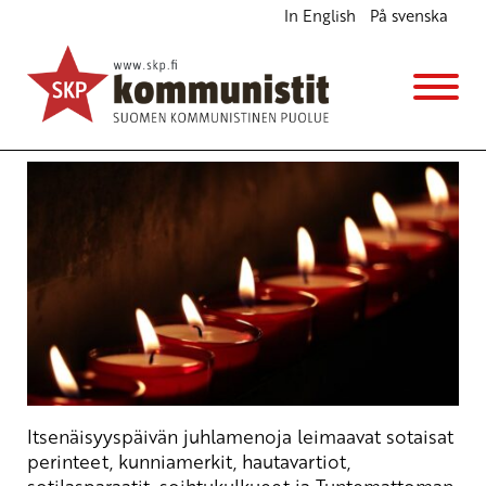
In English
På svenska
Militaristinen juhlinta tahraa itsenäisyytemme
Ajankohtaista
Kannanotot
Avainsanat:
itsenäisyyspäivä
,
rauha
5.12.2024 - 14:39
SKP
Itsenäisyyspäivän juhlamenoja leimaavat sotaisat
perinteet, kunniamerkit, hautavartiot,