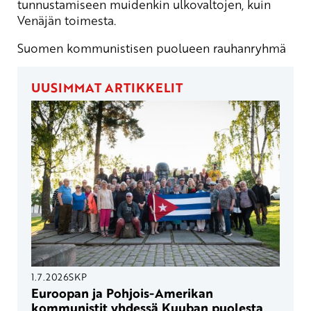
tunnustamiseen muidenkin ulkovaltojen, kuin
Venäjän toimesta.
Suomen kommunistisen puolueen rauhanryhmä
UUSIMMAT ARTIKKELIT
1.7.2026
SKP
Euroopan ja Pohjois-Amerikan
kommunistit yhdessä Kuuban puolesta