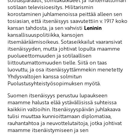
sotilasparaatit, soihtukulkueet ja Tuntemattoman
sotilaan televisioesitys. Militarismin
korostaminen juhlamenoissa peittää alleen sen
tosiasian, että itsenäisyys saavutettiin v. 1917 koko
kansan tahdosta, ja sen vahvisti
Leninin
kansallisuuspolitiikka, kansojen
itsemääräämisoikeus. Sotaseikkailut vaaransivat
itsenäisyyden, mutta johtivat lopulta maamme
puolueettomuuden ja sotilaallisen
liittoutumattomuuden tielle. Siitä on taas
luovuttu, ja osa itsenäisyyttämmekin menetetty
Yhdysvaltojen kanssa solmitun
Puolustusyhteistyösopimuksen myötä.
Suomen itsenäisyys perustuu lupaukseen
maamme halusta elää ystävällisissä suhteissa
kaikkiin valtioihin. Itsenäisyyspäivän juhlakaava
tulisi muuttaa kunnioittamaan diplomatiaa,
rauhantahtoa ja neuvottelutaitoja, jotka johtivat
maamme itsenäistymiseen ja sen