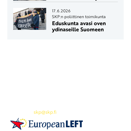
17.6.2026
SKP:n poliittinen toimikunta
Eduskunta avasi oven
ydinaseille Suomeen
Yhteystiedot
SKP:n toimisto
Osoite: Viljatie 4 B 3. kerros, 00700 Helsinki
Puh: 045 7834 1346
Sähköposti:
skp
@skp.fi