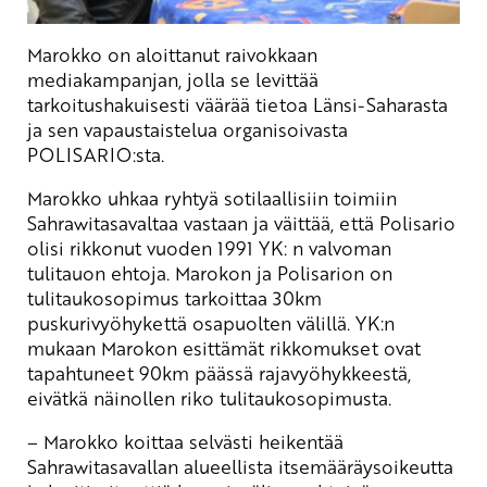
Marokko on aloittanut raivokkaan
mediakampanjan, jolla se levittää
tarkoitushakuisesti väärää tietoa Länsi-Saharasta
ja sen vapaustaistelua organisoivasta
POLISARIO:sta.
Marokko uhkaa ryhtyä sotilaallisiin toimiin
Sahrawitasavaltaa vastaan ja väittää, että Polisario
olisi rikkonut vuoden 1991 YK: n valvoman
tulitauon ehtoja. Marokon ja Polisarion on
tulitaukosopimus tarkoittaa 30km
puskurivyöhykettä osapuolten välillä. YK:n
mukaan Marokon esittämät rikkomukset ovat
tapahtuneet 90km päässä rajavyöhykkeestä,
eivätkä näinollen riko tulitaukosopimusta.
– Marokko koittaa selvästi heikentää
Sahrawitasavallan alueellista itsemääräysoikeutta