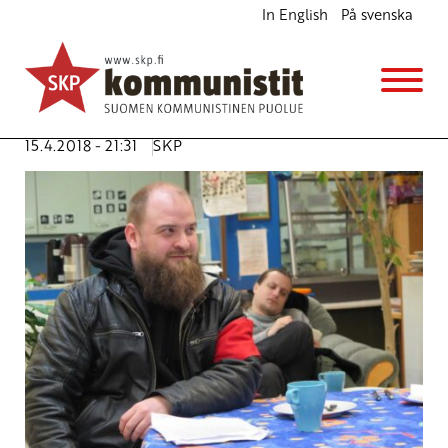
In English
På svenska
Marokko uhkaa Länsi-Saharaa sodalla
Ajankohtaista
Avainsanat:
itsenäisyys
,
kansanäänestys
,
Länsi-Sahara
,
Marokko
,
Polisario
15.4.2018 - 21:31
SKP