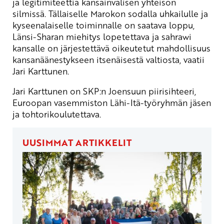
ja legitimiteettiä kansainvälisen yhteisön
silmissä. Tällaiselle Marokon sodalla uhkailulle ja
kyseenalaiselle toiminnalle on saatava loppu,
Länsi-Sharan miehitys lopetettava ja sahrawi
kansalle on järjestettävä oikeutetut mahdollisuus
kansanäänestykseen itsenäisestä valtiosta, vaatii
Jari Karttunen.
Jari Karttunen on SKP:n Joensuun piirisihteeri,
Euroopan vasemmiston Lähi-Itä-työryhmän jäsen
ja tohtorikoulutettava.
UUSIMMAT ARTIKKELIT