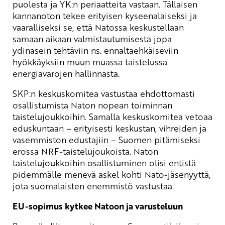
puolesta ja YK:n periaatteita vastaan. Tällaisen
kannanoton tekee erityisen kyseenalaiseksi ja
vaaralliseksi se, että Natossa keskustellaan
samaan aikaan valmistautumisesta jopa
ydinasein tehtäviin ns. ennaltaehkäiseviin
hyökkäyksiin muun muassa taistelussa
energiavarojen hallinnasta.
SKP:n keskuskomitea vastustaa ehdottomasti
osallistumista Naton nopean toiminnan
taistelujoukkoihin. Samalla keskuskomitea vetoaa
eduskuntaan – erityisesti keskustan, vihreiden ja
vasemmiston edustajiin – Suomen pitämiseksi
erossa NRF-taistelujoukoista. Naton
taistelujoukkoihin osallistuminen olisi entistä
pidemmälle menevä askel kohti Nato-jäsenyyttä,
jota suomalaisten enemmistö vastustaa.
EU-sopimus kytkee Natoon ja varusteluun