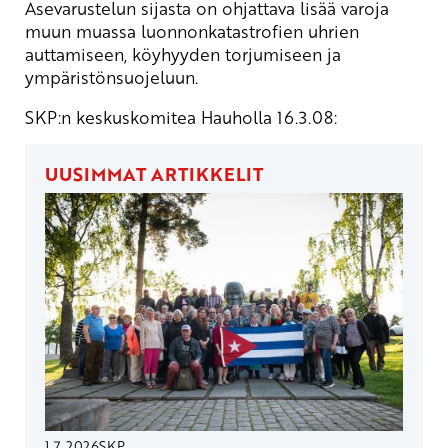
Asevarustelun sijasta on ohjattava lisää varoja
muun muassa luonnonkatastrofien uhrien
auttamiseen, köyhyyden torjumiseen ja
ympäristönsuojeluun.
SKP:n keskuskomitea Hauholla 16.3.08:
UUSIMMAT ARTIKKELIT
1.7.2026
SKP