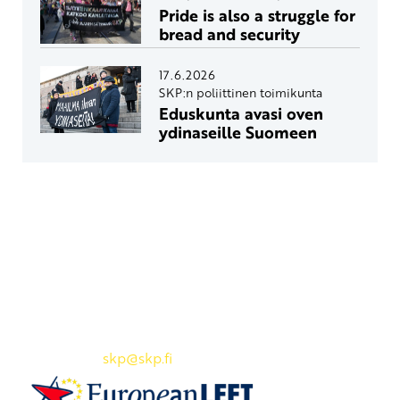
Pride is also a struggle for
bread and security
17.6.2026
SKP:n poliittinen toimikunta
Eduskunta avasi oven
ydinaseille Suomeen
Yhteystiedot
SKP:n toimisto
Osoite: Viljatie 4 B 3. kerros, 00700 Helsinki
Puh: 045 7834 1346
Sähköposti:
skp
@skp.fi