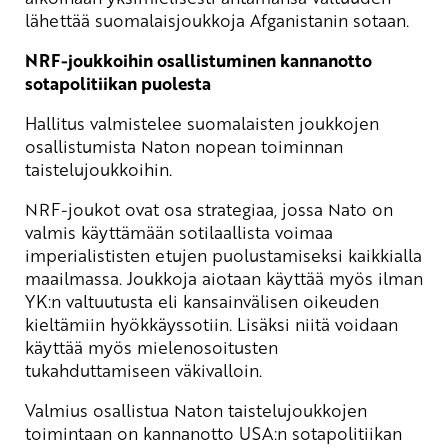
lähettää suomalaisjoukkoja Afganistanin sotaan.
NRF-joukkoihin osallistuminen kannanotto
sotapolitiikan puolesta
Hallitus valmistelee suomalaisten joukkojen
osallistumista Naton nopean toiminnan
taistelujoukkoihin.
NRF-joukot ovat osa strategiaa, jossa Nato on
valmis käyttämään sotilaallista voimaa
imperialististen etujen puolustamiseksi kaikkialla
maailmassa. Joukkoja aiotaan käyttää myös ilman
YK:n valtuutusta eli kansainvälisen oikeuden
kieltämiin hyökkäyssotiin. Lisäksi niitä voidaan
käyttää myös mielenosoitusten
tukahduttamiseen väkivalloin.
Valmius osallistua Naton taistelujoukkojen
toimintaan on kannanotto USA:n sotapolitiikan