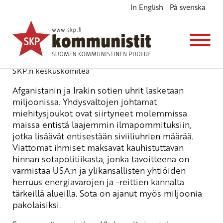
In English
På svenska
Loppu sodalle – suomalaisjoukot pois
Afganistanista
Ajankohtaista
16.4.2008 - 10:21
(Muokattu 6.11.2025 - 13:38)
SKP:n keskuskomitea
Afganistanin ja Irakin sotien uhrit lasketaan
miljoonissa. Yhdysvaltojen johtamat
miehitysjoukot ovat siirtyneet molemmissa
maissa entistä laajemmin ilmapommituksiin,
jotka lisäävät entisestään siviiliuhrien määrää.
Viattomat ihmiset maksavat kauhistuttavan
hinnan sotapolitiikasta, jonka tavoitteena on
varmistaa USA:n ja ylikansallisten yhtiöiden
herruus energiavarojen ja -reittien kannalta
tärkeillä alueilla. Sota on ajanut myös miljoonia
pakolaisiksi.