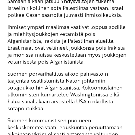
Samaan aikaan jatkuu Yhdysvaltojen tukema
Israelin rikollinen sota Palestiinaa vastaan. Israel
polkee Gazan saarrolla julmasti ihmisoikeuksia.
Ihmiset ympäri maailmaa vaativat loppua sodille
ja miehitysjoukkojen vetämistä pois
Afganistanista, Irakista ja Palestiinan alueilta.
Eräät maat ovat vetäneet joukkonsa pois Irakista
ja monissa muissa keskustellaan myös joukkojen
vetämisestä pois Afganistanista.
Suomen porvarihallitus aikoo päinvastoin
laajentaa osallistumista Naton johtamiin
sotajoukkoihin Afganistanissa. Kokoomuslainen
ulkoministeri kumartelee Washingtonissa eikä
halua sanallakaan arvostella USA:n rikollista
sotapolitiikkaa.
Suomen kommunistisen puolueen
keskuskomitea vaatii eduskuntaa peruuttamaan
aikoinaan yksimielisesti antamansa valtuuden