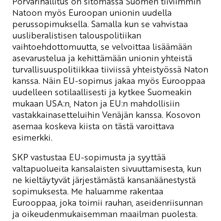
Porvarihallitus on sitomassa Suomen tiiviimmin
Natoon myös Euroopan unionin uudella
perussopimuksella. Samalla kun se vahvistaa
uusliberalistisen talouspolitiikan
vaihtoehdottomuutta, se velvoittaa lisäämään
asevarustelua ja kehittämään unionin yhteistä
turvallisuuspolitiikkaa tiiviissä yhteistyössä Naton
kanssa. Näin EU-sopimus jakaa myös Eurooppaa
uudelleen sotilaallisesti ja kytkee Suomeakin
mukaan USA:n, Naton ja EU:n mahdollisiin
vastakkainasetteluihin Venäjän kanssa. Kosovon
asemaa koskeva kiista on tästä varoittava
esimerkki.
SKP vastustaa EU-sopimusta ja syyttää
valtapuolueita kansalaisten sivuuttamisesta, kun
ne kieltäytyvät järjestämästä kansanäänestystä
sopimuksesta. Me haluamme rakentaa
Eurooppaa, joka toimii rauhan, aseidenriisunnan
ja oikeudenmukaisemman maailman puolesta.