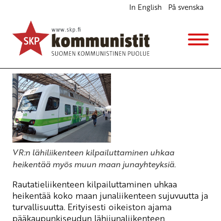
In English
På svenska
Liikenneministerin pysäytettävä VR:n kilpailutus
Ajankohtaista
6.2.2013 - 9:05
(Muokattu 6.11.2025 - 13:40)
SKP:n poliittinen toimikunta
VR:n lähiliikenteen kilpailuttaminen uhkaa
heikentää myös muun maan junayhteyksiä.
Rautatieliikenteen kilpailuttaminen uhkaa
heikentää koko maan junaliikenteen sujuvuutta ja
turvallisuutta. Erityisesti oikeiston ajama
pääkaupunkiseudun lähijunaliikenteen