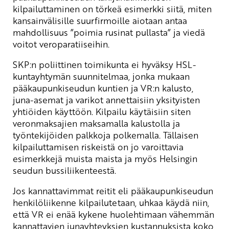
kilpailuttaminen on törkeä esimerkki siitä, miten
kansainvälisille suurfirmoille aiotaan antaa
mahdollisuus ”poimia rusinat pullasta” ja viedä
voitot veroparatiiseihin.
SKP:n poliittinen toimikunta ei hyväksy HSL-
kuntayhtymän suunnitelmaa, jonka mukaan
pääkaupunkiseudun kuntien ja VR:n kalusto,
juna-asemat ja varikot annettaisiin yksityisten
yhtiöiden käyttöön. Kilpailu käytäisiin siten
veronmaksajien maksamalla kalustolla ja
työntekijöiden palkkoja polkemalla. Tällaisen
kilpailuttamisen riskeistä on jo varoittavia
esimerkkejä muista maista ja myös Helsingin
seudun bussiliikenteestä.
Jos kannattavimmat reitit eli pääkaupunkiseudun
henkilöliikenne kilpailutetaan, uhkaa käydä niin,
että VR ei enää kykene huolehtimaan vähemmän
kannattavien junayhteyksien kustannuksista koko