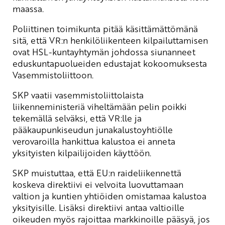
maassa.
Poliittinen toimikunta pitää käsittämättömänä
sitä, että VR:n henkilöliikenteen kilpailuttamisen
ovat HSL-kuntayhtymän johdossa siunanneet
eduskuntapuolueiden edustajat kokoomuksesta
Vasemmistoliittoon.
SKP vaatii vasemmistoliittolaista
liikenneministeriä viheltämään pelin poikki
tekemällä selväksi, että VR:lle ja
pääkaupunkiseudun junakalustoyhtiölle
verovaroilla hankittua kalustoa ei anneta
yksityisten kilpailijoiden käyttöön.
SKP muistuttaa, että EU:n raideliikennettä
koskeva direktiivi ei velvoita luovuttamaan
valtion ja kuntien yhtiöiden omistamaa kalustoa
yksityisille. Lisäksi direktiivi antaa valtioille
oikeuden myös rajoittaa markkinoille pääsyä, jos