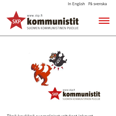
In English
På svenska
Leikkausten ja kuripolitiikan vastaiseen
yhteisrintamaan
Ajankohtaista
3.2.2016 - 12:15
SKP
Tänä keväänä suomalaiset yritykset jakavat