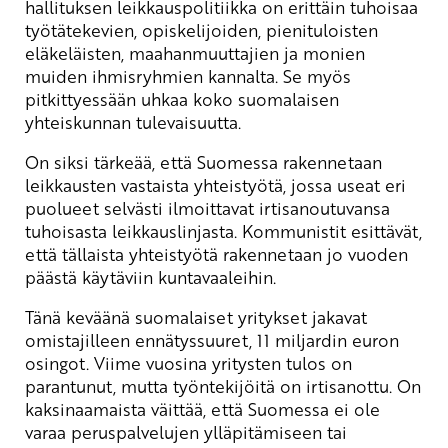
hallituksen leikkauspolitiikka on erittäin tuhoisaa
työtätekevien, opiskelijoiden, pienituloisten
eläkeläisten, maahanmuuttajien ja monien
muiden ihmisryhmien kannalta. Se myös
pitkittyessään uhkaa koko suomalaisen
yhteiskunnan tulevaisuutta.
On siksi tärkeää, että Suomessa rakennetaan
leikkausten vastaista yhteistyötä, jossa useat eri
puolueet selvästi ilmoittavat irtisanoutuvansa
tuhoisasta leikkauslinjasta. Kommunistit esittävät,
että tällaista yhteistyötä rakennetaan jo vuoden
päästä käytäviin kuntavaaleihin.
Tänä keväänä suomalaiset yritykset jakavat
omistajilleen ennätyssuuret, 11 miljardin euron
osingot. Viime vuosina yritysten tulos on
parantunut, mutta työntekijöitä on irtisanottu. On
kaksinaamaista väittää, että Suomessa ei ole
varaa peruspalvelujen ylläpitämiseen tai