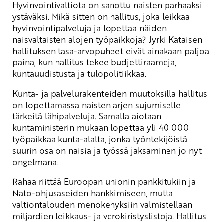
Hyvinvointivaltiota on sanottu naisten parhaaksi
ystäväksi. Mikä sitten on hallitus, joka leikkaa
hyvinvointipalveluja ja lopettaa näiden
naisvaltaisten alojen työpaikkoja? Jyrki Kataisen
hallituksen tasa-arvopuheet eivät ainakaan paljoa
paina, kun hallitus tekee budjettiraameja,
kuntauudistusta ja tulopolitiikkaa.
Kunta- ja palvelurakenteiden muutoksilla hallitus
on lopettamassa naisten arjen sujumiselle
tärkeitä lähipalveluja. Samalla aiotaan
kuntaministerin mukaan lopettaa yli 40 000
työpaikkaa kunta-alalta, jonka työntekijöistä
suurin osa on naisia ja työssä jaksaminen jo nyt
ongelmana.
Rahaa riittää Euroopan unionin pankkitukiin ja
Nato-ohjusaseiden hankkimiseen, mutta
valtiontalouden menokehyksiin valmistellaan
miljardien leikkaus- ja verokiristyslistoja. Hallitus