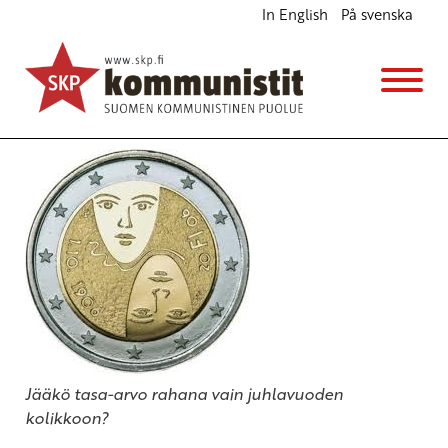
In English
På svenska
Leikkauspolitiikka iskee pahiten naisiin
Ajankohtaista
7.3.2012 - 11:52
(Muokattu 6.11.2025 - 13:39)
SKP:n poliittinen toimikunta
Jääkö tasa-arvo rahana vain juhlavuoden
kolikkoon?