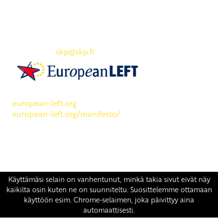
Yhteystiedot
SKP:n toimisto
Osoite: Viljatie 4 B 3. kerros, 00700 Helsinki
Puh: 045 7834 1346
Sähköposti:
skp
@skp.fi
SKP on Euroopan Vasemmistopuolueen jäsen.
european-left.org
european-left.org/manifesto/
Copyright 2026 © SKP
|
Tietosuojaseloste