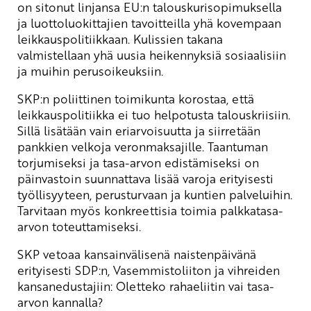
on sitonut linjansa EU:n talouskurisopimuksella
ja luottoluokittajien tavoitteilla yhä kovempaan
leikkauspolitiikkaan. Kulissien takana
valmistellaan yhä uusia heikennyksiä sosiaalisiin
ja muihin perusoikeuksiin.
SKP:n poliittinen toimikunta korostaa, että
leikkauspolitiikka ei tuo helpotusta talouskriisiin.
Sillä lisätään vain eriarvoisuutta ja siirretään
pankkien velkoja veronmaksajille. Taantuman
torjumiseksi ja tasa-arvon edistämiseksi on
päinvastoin suunnattava lisää varoja erityisesti
työllisyyteen, perusturvaan ja kuntien palveluihin.
Tarvitaan myös konkreettisia toimia palkkatasa-
arvon toteuttamiseksi.
SKP vetoaa kansainvälisenä naistenpäivänä
erityisesti SDP:n, Vasemmistoliiton ja vihreiden
kansanedustajiin: Oletteko rahaeliitin vai tasa-
arvon kannalla?