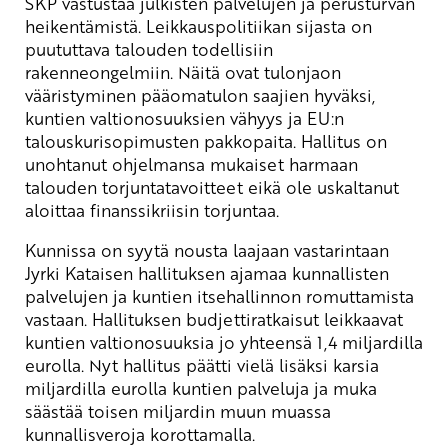
SKP vastustaa julkisten palvelujen ja perusturvan
heikentämistä. Leikkauspolitiikan sijasta on
puututtava talouden todellisiin
rakenneongelmiin. Näitä ovat tulonjaon
vääristyminen pääomatulon saajien hyväksi,
kuntien valtionosuuksien vähyys ja EU:n
talouskurisopimusten pakkopaita. Hallitus on
unohtanut ohjelmansa mukaiset harmaan
talouden torjuntatavoitteet eikä ole uskaltanut
aloittaa finanssikriisin torjuntaa.
Kunnissa on syytä nousta laajaan vastarintaan
Jyrki Kataisen hallituksen ajamaa kunnallisten
palvelujen ja kuntien itsehallinnon romuttamista
vastaan. Hallituksen budjettiratkaisut leikkaavat
kuntien valtionosuuksia jo yhteensä 1,4 miljardilla
eurolla. Nyt hallitus päätti vielä lisäksi karsia
miljardilla eurolla kuntien palveluja ja muka
säästää toisen miljardin muun muassa
kunnallisveroja korottamalla.