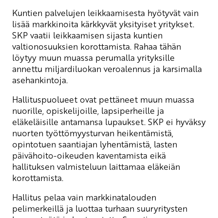
Kuntien palvelujen leikkaamisesta hyötyvät vain
lisää markkinoita kärkkyvät yksityiset yritykset.
SKP vaatii leikkaamisen sijasta kuntien
valtionosuuksien korottamista. Rahaa tähän
löytyy muun muassa perumalla yrityksille
annettu miljardiluokan veroalennus ja karsimalla
asehankintoja.
Hallituspuolueet ovat pettäneet muun muassa
nuorille, opiskelijoille, lapsiperheille ja
eläkeläisille antamansa lupaukset. SKP ei hyväksy
nuorten työttömyysturvan heikentämistä,
opintotuen saantiajan lyhentämistä, lasten
päivähoito-oikeuden kaventamista eikä
hallituksen valmisteluun laittamaa eläkeiän
korottamista.
Hallitus pelaa vain markkinatalouden
pelimerkeillä ja luottaa turhaan suuryritysten