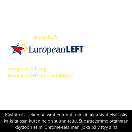
Yhteystiedot
SKP:n toimisto
Osoite: Viljatie 4 B 3. kerros, 00700 Helsinki
Puh: 045 7834 1346
Sähköposti:
skp
@skp.fi
SKP on Euroopan Vasemmistopuolueen jäsen.
european-left.org
european-left.org/manifesto/
Copyright 2026 © SKP
|
Tietosuojaseloste