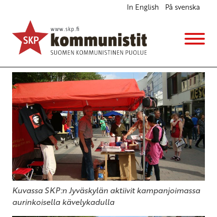
In English
På svenska
Leikkaaminen vain pahentaa ongelmia
Ajankohtaista
3.9.2013 - 20:07
(Muokattu 6.11.2025 - 13:39)
SKP:n poliittinen toimikunta
Kuvassa SKP:n Jyväskylän aktiivit kampanjoimassa
aurinkoisella kävelykadulla