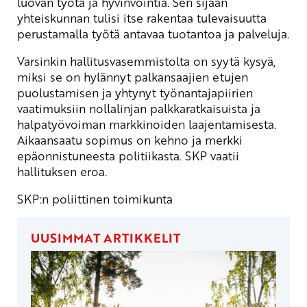
luovan työtä ja hyvinvointia. Sen sijaan
yhteiskunnan tulisi itse rakentaa tulevaisuutta
perustamalla työtä antavaa tuotantoa ja palveluja.
Varsinkin hallitusvasemmistolta on syytä kysyä,
miksi se on hylännyt palkansaajien etujen
puolustamisen ja yhtynyt työnantajapiirien
vaatimuksiin nollalinjan palkkaratkaisuista ja
halpatyövoiman markkinoiden laajentamisesta.
Aikaansaatu sopimus on kehno ja merkki
epäonnistuneesta politiikasta. SKP vaatii
hallituksen eroa.
SKP:n poliittinen toimikunta
UUSIMMAT ARTIKKELIT