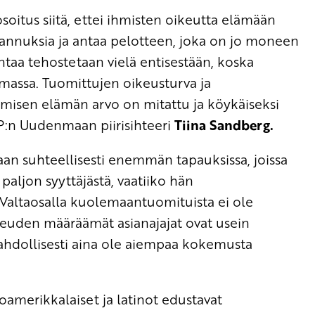
oitus siitä, ettei ihmisten oikeutta elämään
tannuksia ja antaa pelotteen, joka on jo moneen
taa tehostetaan vielä entisestään, koska
assa. Tuomittujen oikeusturva ja
hmisen elämän arvo on mitattu ja köykäiseksi
KP:n Uudenmaan piirisihteeri
Tiina Sandberg.
an suhteellisesti enemmän tapauksissa, joissa
paljon syyttäjästä, vaatiiko hän
Valtaosalla kuolemaantuomituista ei ole
ikeuden määräämät asianajajat ovat usein
ä mahdollisesti aina ole aiempaa kokemusta
oamerikkalaiset ja latinot edustavat