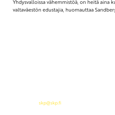
Yhdysvalloissa vähemmistöä, on heitä aina
valtaväestön edustajia, huomauttaa Sandber
Yhteystiedot
SKP:n toimisto
Osoite: Viljatie 4 B 3. kerros, 00700 Helsinki
Puh: 045 7834 1346
Sähköposti:
skp
@skp.fi