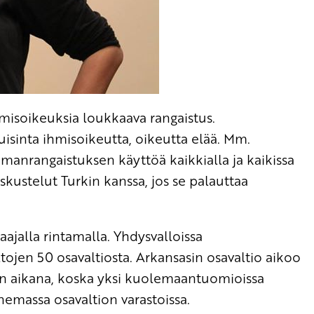
isoikeuksia loukkaava rangaistus.
sinta ihmisoikeutta, oikeutta elää. Mm.
manrangaistuksen käyttöä kaikkialla ja kaikissa
kustelut Turkin kanssa, jos se palauttaa
laajalla rintamalla. Yhdysvalloissa
ojen 50 osavaltiosta. Arkansasin osavaltio aikoo
on aikana, koska yksi kuolemaantuomioissa
nemassa osavaltion varastoissa.