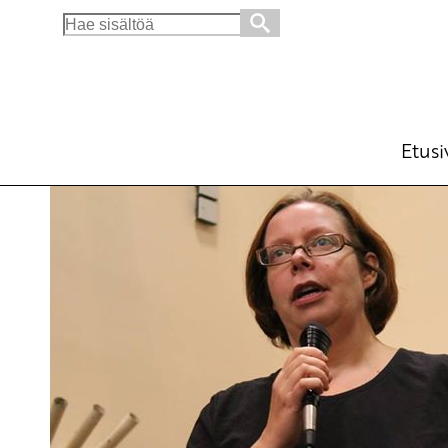
Search
for:
Kuolemantuomiot syytä lopettaa
Ajankohtaista
Avainsanat:
Arkansas
,
kuoleman
25.4.2017 - 14:14
SKP
Etusi