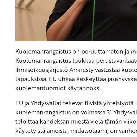
Kuolemanrangaistus on peruuttamaton ja ihm
Kuolemanrangaistus loukkaa perustavanlaatui
ihmisoikeusjärjestö Amnesty vastustaa kuole
tapauksissa. EU uhkaa keskeyttää jäsenyyskes
kuolemantuomiot käytännöksi.
EU ja Yhdysvallat tekevät tiivistä yhteistyötä 
kuolemanrangaistus on voimassa 31 Yhdysvalt
teloittaa kahdeksan miestä vielä tämän viik
käytetyistä aineista, midatsolaami, on vanhe