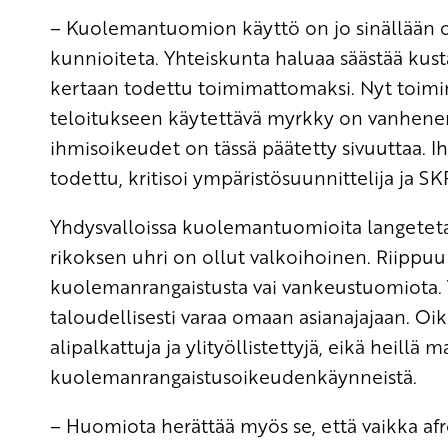
– Kuolemantuomion käyttö on jo sinällään os
kunnioiteta. Yhteiskunta haluaa säästää kus
kertaan todettu toimimattomaksi. Nyt toimin
teloitukseen käytettävä myrkky on vanhenem
ihmisoikeudet on tässä päätetty sivuuttaa. I
todettu, kritisoi ympäristösuunnittelija ja S
Yhdysvalloissa kuolemantuomioita langeteta
rikoksen uhri on ollut valkoihoinen. Riippuu 
kuolemanrangaistusta vai vankeustuomiota. 
taloudellisesti varaa omaan asianajajaan. O
alipalkattuja ja ylityöllistettyjä, eikä heill
kuolemanrangaistusoikeudenkäynneistä.
– Huomiota herättää myös se, että vaikka afr