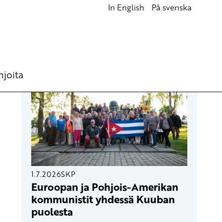
In English
På svenska
UUSIMMAT ARTIKKELIT
hjoita
1.7.2026
SKP
Euroopan ja Pohjois-Amerikan
kommunistit yhdessä Kuuban
puolesta