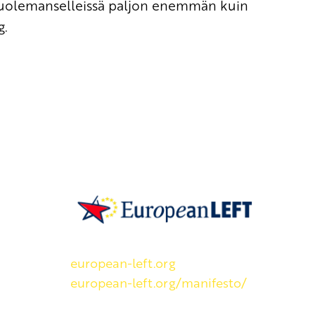
 kuolemanselleissä paljon enemmän kuin
g.
SKP on Euroopan Vasemmistopuolueen j
european-left.org
european-left.org/manifesto/