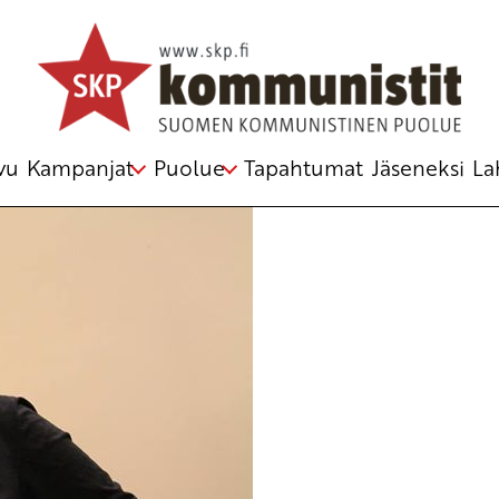
tuomio
,
midatsolaami
,
yhdysvallat
vu
Kampanjat
Puolue
Tapahtumat
Jäseneksi
La