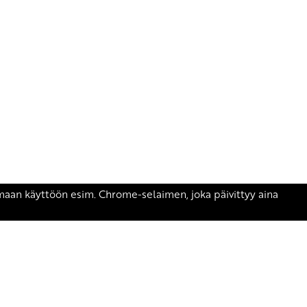
äsen.