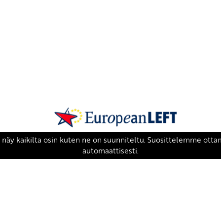
SKP on Euroopan Vasemmistopuolueen j
european-left.org
european-left.org/manifesto/
Copyright 2026 © SKP
|
Tietosuojaseloste