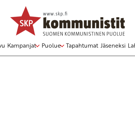
Avainsana
kuolemantuomio
vu
Kampanjat
Puolue
Tapahtumat
Jäseneksi
La