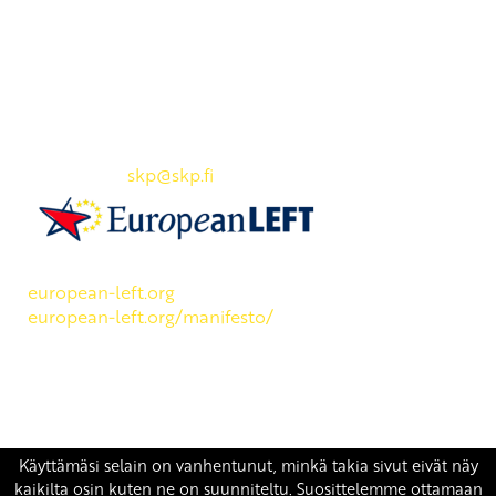
Yhteystiedot
SKP:n toimisto
Osoite: Viljatie 4 B 3. kerros, 00700 Helsinki
Puh: 045 7834 1346
Sähköposti:
skp
@skp.fi
SKP on Euroopan Vasemmistopuolueen jäsen.
european-left.org
european-left.org/manifesto/
Copyright 2026 © SKP
|
Tietosuojaseloste