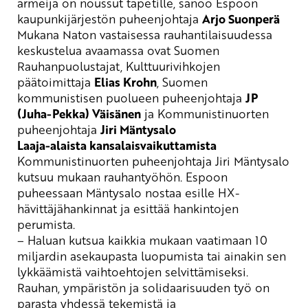
armeija on noussut tapetille
, sanoo Espoon
kaupunkijärjestön puheenjohtaja
Arjo Suonperä
Mukana
Naton vastaisessa rauhantilaisuudessa
keskustelua avaamassa ovat Suomen
Rauhanpuolustajat, Kulttuurivihkojen
päätoimittaja
Elias Krohn
,
Suomen
kommunistisen puolueen puheenjohtaja
JP
(
Juha-Pekka) Väisänen
ja
Kommunistinuorten
puheenjohtaja
Jiri Mäntysalo
Laaja-alaista kansalaisvaikuttamista
Kommunistinuorten puheenjohtaja Jiri Mäntysalo
kutsuu
mukaan rauhantyöhön. Espoon
puheessaan Mäntysalo nostaa esille HX-
hävittäjähankinnat ja esittää hankintojen
perumista.
– Haluan kutsua kaikkia mukaan vaatimaan 10
miljardin asekaupasta luopumista tai ainakin sen
lykkäämistä vaihtoehtojen selvittämiseksi.
Ra
uhan
, ympäristön ja solidaarisuuden työ on
parasta yhdessä tekemistä ja