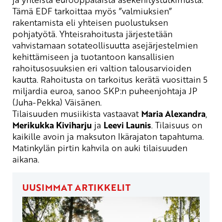
Tämä EDF tarkoittaa myös ”valmiuksien”
rakentamista eli yhteisen puolustuksen
pohjatyötä. Yhteisrahoitusta järjestetään
vahvistamaan sotateollisuutta asejärjestelmien
kehittämiseen ja tuotantoon kansallisien
rahoitusosuuksien eri valtion talousarvioiden
kautta. Rahoitusta on tarkoitus kerätä vuosittain 5
miljardia euroa, sanoo SKP:n puheenjohtaja JP
(Juha-Pekka) Väisänen.
Tilaisuuden m
usiikista vastaavat
Maria Alexandra
,
Merikukka Kiviharju
ja
Leevi Launis
.
Tilaisuus on
kaikille avoin ja maksuton
Ikärajaton tapahtuma.
Matinkylän pirtin kahvila on auki tilaisuuden
aikana.
UUSIMMAT ARTIKKELIT