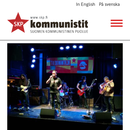
In English
På svenska
Kulttuuritapahtuma vastustaa Natoa
Ajankohtaista
Avainsanat:
Kulttuuri
,
Naton vastainen tilaisuus
,
rauha
18.10.2021 - 13:27
SKP