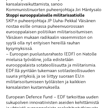
kansalaisvaikuttamista, sanoo
Kommunistinuorten puheenjohtaja Jiri Mäntysalo
Stoppi eurooppalaiselle
militarisaatiolle
SKP:n puheenjohtaja JP (Juha-Pekka) Väisänen
nostaa esille omassa puheenvuorossaan
euroopp
alaisen politiikan militarisoitumisen.
Väisäsen mukaan radikaalin vasemmiston on
syytä olla nyt erityisen hereillä rauhan
kysymyksissä.
– Euroopan puolustusrahasto (EDF) on Natolle
mieluisa työväline, jolla edistetään
eurooppalaista sotateollisuutta ja militarismia.
EDF:llä pyritään tukemaan sotilasteollisuuden
suuria yrityksiä, ja se liittyy suoraan EU:n
militarisoitumiseen työläisten ja kaikkien
kansalaisten kustannuksella.
European
Defence Fund – EDF tarkoittaa uuden
sukupolven innovatiivisten aseiden kehittämistä
ja yhteistä eurooppalaista asekehitystutkimusta.