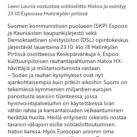
Leevi Launis vastustaa sotilasliitto Natoa ja esiintyy
23.10 Espoossa Matinkylän pirtissä
Suomen kommunistisen puolueen (SKP) Espoon
ja Kauniaisten kaupunkijärjestö sekä
Demokraattinen sivistysliiton (DSL) opintokeskus
järjestävät lauantaina 23.10. klo 18 Matinkylän
Pirtissä osoitteessa Keskipäivänkuja 4, Espoo
kulttuuripitoisen rauhantapahtuman Natoa HX-
hävittäjiä ja militarisoitumista vastaan.
– Sodan ja rauhan kysymykset ovat nyt
ajankohtaisempia kuin pitkiin aikoihin. Suomi on
tekemässä kymmenien miljardien eurojen
panostusta aseisiin tilanteessa, jossa
hyvinvointipalveluihin on käytettävissä liian
vähän rahaa ja kansantalouden velkaantuminen
herättää huolta
.
Meillä erityisesti oikeisto nostaa
tasaisin väliajoin esille sotilasliittoutumisen
Naton kanssa. Myös Euroopan unionin oma