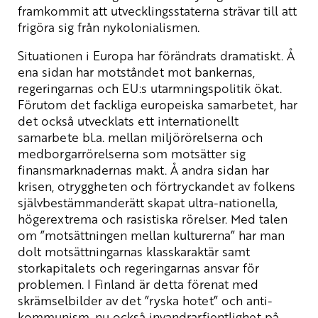
framkommit att utvecklingsstaterna strävar till att
frigöra sig från nykolonialismen.
Situationen i Europa har förändrats dramatiskt. Å
ena sidan har motståndet mot bankernas,
regeringarnas och EU:s utarmningspolitik ökat.
Förutom det fackliga europeiska samarbetet, har
det också utvecklats ett internationellt
samarbete bl.a. mellan miljörörelserna och
medborgarrörelserna som motsätter sig
finansmarknadernas makt. Å andra sidan har
krisen, otryggheten och förtryckandet av folkens
självbestämmanderätt skapat ultra-nationella,
högerextrema och rasistiska rörelser. Med talen
om ”motsättningen mellan kulturerna” har man
dolt motsättningarnas klasskaraktär samt
storkapitalets och regeringarnas ansvar för
problemen. I Finland är detta förenat med
skrämselbilder av det ”ryska hotet” och anti-
kommunism, nu också invandrarfientlighet på