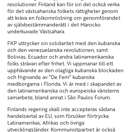
resolutioner. Finland kan för sin del också verka
för det västsahariska folkets rättigheter genom
att kräva en folkomröstning om genomförandet
av självbestämmanderätt i det Marocko
underkuvade Västsahara.
FKP uttrycker sin solidaritet med den kubanska
och den venezuelanska revolutionen, samt
Bolivias, Ecuador och andra latinamerikanska
folks strävan efter frihet. Vi uppmanar till ett
upphävande av den olagliga kubanska blockaden
och frigivande av ”De Fem” kubanska
medborgarna i Florida. Vi är med i skapandet av
den latinamerikanska och europeiska vänsterns
samarbete, bland annat i São Paulos Forum.
Finlands regering skall inte accepteras sådana
handelsavtal av EU, som försöker förtrycka
Latinamerikas, Afrikas och övriga
utvecklingsländer. Kommunistpartiet är också