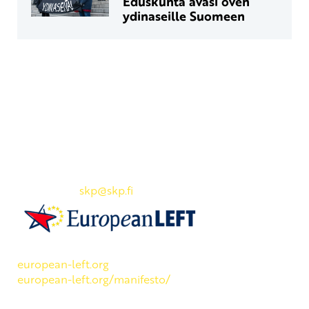
Eduskunta avasi oven
ydinaseille Suomeen
Yhteystiedot
SKP:n toimisto
Osoite: Viljatie 4 B 3. kerros, 00700 Helsinki
Puh: 045 7834 1346
Sähköposti:
skp
@skp.fi
SKP on Euroopan Vasemmistopuolueen jäsen.
european-left.org
european-left.org/manifesto/