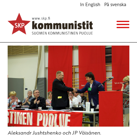
In English
På svenska
Krav på fred och internationell solidaritet
Svenska
2.7.2013 - 13:53
(Muokattu 6.11.2025 - 13:37)
fkp:s partikongress
Aleksandr Jushtshenko och JP Väisänen.