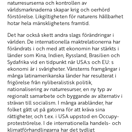
naturresurserna och kontrollen av
världsmarknaderna skapar krig och oerhörd
förstörelse. Likgiltigheten för naturens hållbarhet
hotar hela mänsklighetens framtid.
Det har också skett andra slags förändringar i
världen. De internationella maktrelationerna har
förändrats i och med att ekonomin har stärkts i
länder som Kina, Indien, Ryssland, Brasilien och
Sydafrika vid en tidpunkt när USA:s och EU: s
ekonomi är i svårigheter. Vänsterns framgångar i
många latinamerikanska länder har resulterat i
frigörelse från nyliberalistisk politik,
nationalisering av naturresurser, en ny typ av
regionalt samarbete och byggande av alternativ i
strävan till socialism. I många arabländer, har
folket gått ut på gatorna för att kräva sina
rättigheter, och t.ex. i USA uppstod en Occupy-
proteströrelse. I de internationella handels- och
klimatförhandlingarna har det tydligt