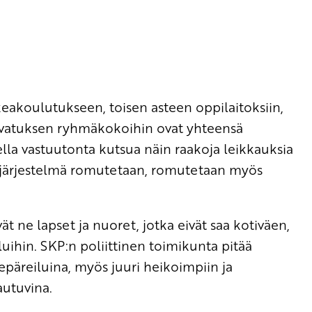
eakoulutukseen, toisen asteen oppilaitoksiin,
svatuksen ryhmäkokoihin ovat yhteensä
la vastuutonta kutsua näin raakoja leikkauksia
lujärjestelmä romutetaan, romutetaan myös
ät ne lapset ja nuoret, jotka eivät saa kotiväen,
luihin. SKP:n poliittinen toimikunta pitää
epäreiluina, myös juuri heikoimpiin ja
autuvina.