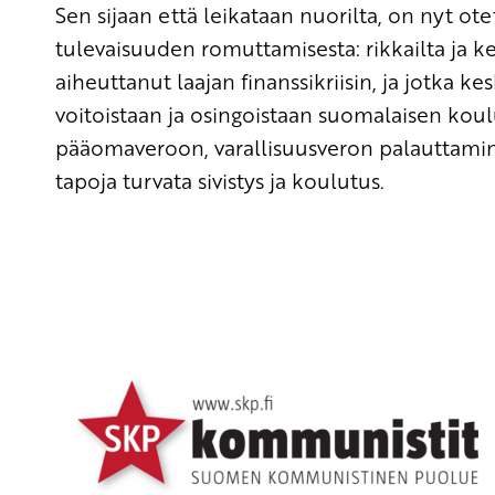
Sen sijaan että leikataan nuorilta, on nyt otett
tulevaisuuden romuttamisesta: rikkailta ja k
aiheuttanut laajan finanssikriisin, ja jotka 
voitoistaan ja osingoistaan suomalaisen kou
pääomaveroon, varallisuusveron palauttamine
tapoja turvata sivistys ja koulutus.