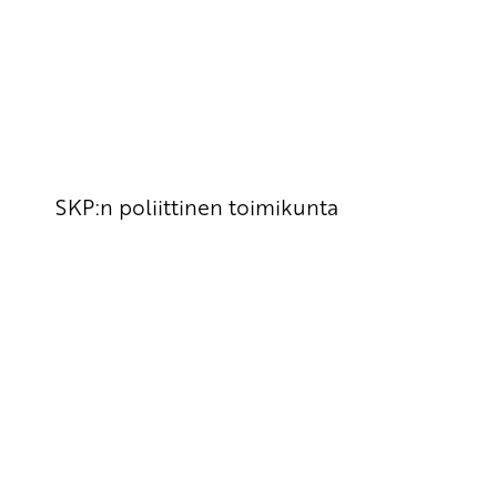
SKP:n poliittinen toimikunta
Yhteystiedot
SKP:n toimisto
Osoite: Viljatie 4 B 3. kerros, 00700 Helsinki