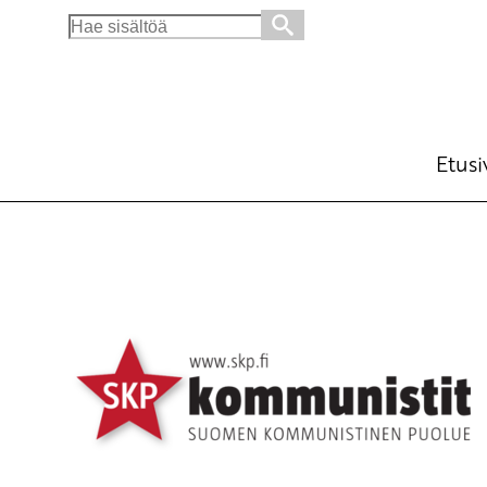
Search
for:
Koulutuksesta ei saa leikata!
Ajankohtaista
15.6.2015 - 18:29
SKP:n
(Muokattu 6.11.2025 - 13:39)
Etusi