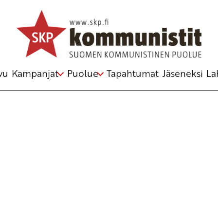
 poliittinen toimikunta
vu
Kampanjat
Puolue
Tapahtumat
Jäseneksi
La