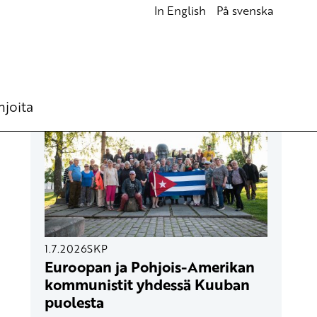
In English
På svenska
UUSIMMAT ARTIKKELIT
hjoita
1.7.2026
SKP
Euroopan ja Pohjois-Amerikan
kommunistit yhdessä Kuuban
puolesta