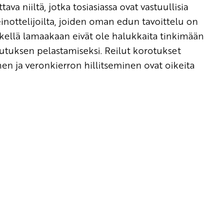
ava niiltä, jotka tosiasiassa ovat vastuullisia
einottelijoilta, joiden oman edun tavoittelu on
keskellä lamaakaan eivät ole halukkaita tinkimään
lutuksen pelastamiseksi. Reilut korotukset
n ja veronkierron hillitseminen ovat oikeita