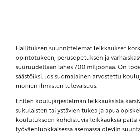
Hallituksen suunnittelemat leikkaukset kork
opintotukeen, perusopetuksen ja varhaiska
suuruudeltaan lähes 700 miljoonaa. On todel
säästöiksi. Jos suomalainen arvostettu kou
monien ihmisten tulevaisuus.
Eniten koulujärjestelmän leikkauksista kärsiv
sukulaisten tai ystävien tukea ja apua opiske
koulutukseen kohdistuvia leikkauksia paitsi 
työväenluokkaisessa asemassa oleviin suunt