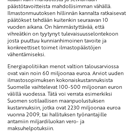
päästötavoitteista mahdollisimman vähällä.
Ilmastonmuutoksen hillinnän kannalta ratkaisevat
päätökset tehdään kuitenkin seuraavan 10
vuoden aikana. On hämmästyttävää, että
vihreätkin on tyytynyt tulevaisuusselontekoon
josta puuttuu kunnianhimoinen tavoite ja
konkreettiset toimet ilmastopäästöjen
vähentämiseksi.
Energiapolitiikan menot valtion talousarviossa
ovat vain noin 60 miljoonaa euroa. Arviot uuden
ilmastosopimuksen kokonaiskustannuksista
Suomelle vaihtelevat 100-500 miljoonan euron
välillä vuodessa. Tätä voi verrata esimerkiksi
Suomen sotilaallisen maanpuolustuksen
kustannuksiin, jotka ovat 2230 miljoonaa euroa
vuonna 2009, tai hallituksen työnantajille
antamiin miljardiluokan vero- ja
maksuhelpotuksiin.