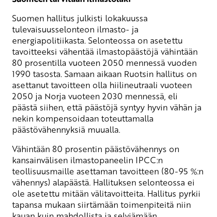
Suomen hallitus julkisti lokakuussa
tulevaisuusselonteon ilmasto- ja
energiapolitiikasta. Selonteossa on asetettu
tavoitteeksi vähentää ilmastopäästöjä vähintään
80 prosentilla vuoteen 2050 mennessä vuoden
1990 tasosta. Samaan aikaan Ruotsin hallitus on
asettanut tavoitteen olla hiilineutraali vuoteen
2050 ja Norja vuoteen 2030 mennessä, eli
päästä siihen, että päästöjä syntyy hyvin vähän ja
nekin kompensoidaan toteuttamalla
päästövähennyksiä muualla.
Vähintään 80 prosentin päästövähennys on
kansainvälisen ilmastopaneelin IPCC:n
teollisuusmaille asettaman tavoitteen (80-95 %:n
vähennys) alapäästä. Hallituksen selonteossa ei
ole asetettu mitään välitavoitteita. Hallitus pyrkii
tapansa mukaan siirtämään toimenpiteitä niin
kauan kuin mahdollista ja selviämään