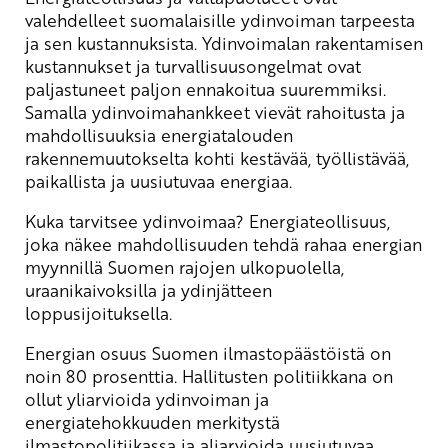
valehdelleet suomalaisille ydinvoiman tarpeesta
ja sen kustannuksista. Ydinvoimalan rakentamisen
kustannukset ja turvallisuusongelmat ovat
paljastuneet paljon ennakoitua suuremmiksi.
Samalla ydinvoimahankkeet vievät rahoitusta ja
mahdollisuuksia energiatalouden
rakennemuutokselta kohti kestävää, työllistävää,
paikallista ja uusiutuvaa energiaa.
Kuka tarvitsee ydinvoimaa? Energiateollisuus,
joka näkee mahdollisuuden tehdä rahaa energian
myynnillä Suomen rajojen ulkopuolella,
uraanikaivoksilla ja ydinjätteen
loppusijoituksella.
Energian osuus Suomen ilmastopäästöistä on
noin 80 prosenttia. Hallitusten politiikkana on
ollut yliarvioida ydinvoiman ja
energiatehokkuuden merkitystä
ilmastopolitiikassa ja aliarvioida uusiutuvaa