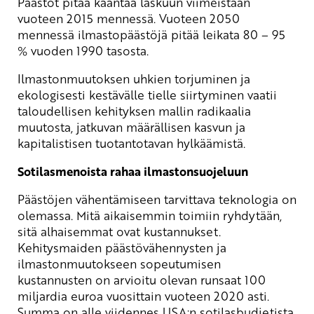
Päästöt pitää kääntää laskuun viimeistään
vuoteen 2015 mennessä. Vuoteen 2050
mennessä ilmastopäästöjä pitää leikata 80 – 95
% vuoden 1990 tasosta.
Ilmastonmuutoksen uhkien torjuminen ja
ekologisesti kestävälle tielle siirtyminen vaatii
taloudellisen kehityksen mallin radikaalia
muutosta, jatkuvan määrällisen kasvun ja
kapitalistisen tuotantotavan hylkäämistä.
Sotilasmenoista rahaa ilmastonsuojeluun
Päästöjen vähentämiseen tarvittava teknologia on
olemassa. Mitä aikaisemmin toimiin ryhdytään,
sitä alhaisemmat ovat kustannukset.
Kehitysmaiden päästövähennysten ja
ilmastonmuutokseen sopeutumisen
kustannusten on arvioitu olevan runsaat 100
miljardia euroa vuosittain vuoteen 2020 asti.
Summa on alle viidennes USA:n sotilasbudjetista