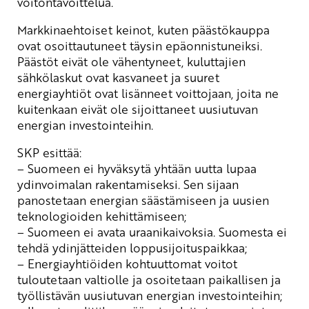
voitontavoittelua.
Markkinaehtoiset keinot, kuten päästökauppa
ovat osoittautuneet täysin epäonnistuneiksi.
Päästöt eivät ole vähentyneet, kuluttajien
sähkölaskut ovat kasvaneet ja suuret
energiayhtiöt ovat lisänneet voittojaan, joita ne
kuitenkaan eivät ole sijoittaneet uusiutuvan
energian investointeihin.
SKP esittää:
– Suomeen ei hyväksytä yhtään uutta lupaa
ydinvoimalan rakentamiseksi. Sen sijaan
panostetaan energian säästämiseen ja uusien
teknologioiden kehittämiseen;
– Suomeen ei avata uraanikaivoksia. Suomesta ei
tehdä ydinjätteiden loppusijoituspaikkaa;
– Energiayhtiöiden kohtuuttomat voitot
tuloutetaan valtiolle ja osoitetaan paikallisen ja
työllistävän uusiutuvan energian investointeihin;