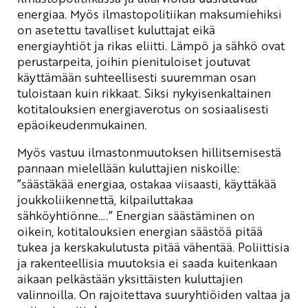
energiaa. Myös ilmastopolitiikan maksumiehiksi
on asetettu tavalliset kuluttajat eikä
energiayhtiöt ja rikas eliitti. Lämpö ja sähkö ovat
perustarpeita, joihin pienituloiset joutuvat
käyttämään suhteellisesti suuremman osan
tuloistaan kuin rikkaat. Siksi nykyisenkaltainen
kotitalouksien energiaverotus on sosiaalisesti
epäoikeudenmukainen.
Myös vastuu ilmastonmuutoksen hillitsemisestä
pannaan mielellään kuluttajien niskoille:
”säästäkää energiaa, ostakaa viisaasti, käyttäkää
joukkoliikennettä, kilpailuttakaa
sähköyhtiönne….” Energian säästäminen on
oikein, kotitalouksien energian säästöä pitää
tukea ja kerskakulutusta pitää vähentää. Poliittisia
ja rakenteellisia muutoksia ei saada kuitenkaan
aikaan pelkästään yksittäisten kuluttajien
valinnoilla. On rajoitettava suuryhtiöiden valtaa ja