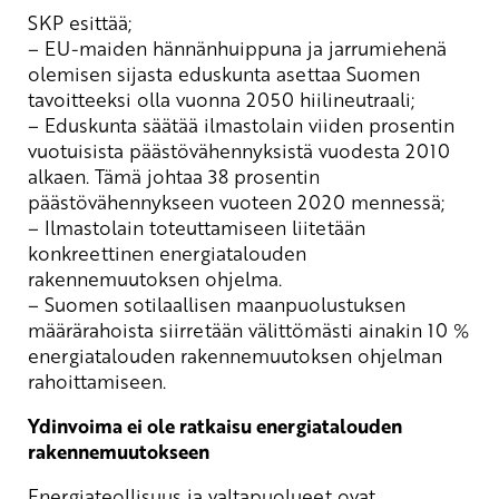
SKP esittää;
– EU-maiden hännänhuippuna ja jarrumiehenä
olemisen sijasta eduskunta asettaa Suomen
tavoitteeksi olla vuonna 2050 hiilineutraali;
– Eduskunta säätää ilmastolain viiden prosentin
vuotuisista päästövähennyksistä vuodesta 2010
alkaen. Tämä johtaa 38 prosentin
päästövähennykseen vuoteen 2020 mennessä;
– Ilmastolain toteuttamiseen liitetään
konkreettinen energiatalouden
rakennemuutoksen ohjelma.
– Suomen sotilaallisen maanpuolustuksen
määrärahoista siirretään välittömästi ainakin 10 %
energiatalouden rakennemuutoksen ohjelman
rahoittamiseen.
Ydinvoima ei ole ratkaisu energiatalouden
rakennemuutokseen
Energiateollisuus ja valtapuolueet ovat