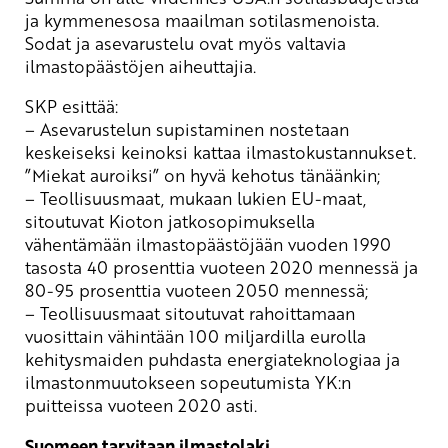
ja kymmenesosa maailman sotilasmenoista.
Sodat ja asevarustelu ovat myös valtavia
ilmastopäästöjen aiheuttajia.
SKP esittää:
– Asevarustelun supistaminen nostetaan
keskeiseksi keinoksi kattaa ilmastokustannukset.
”Miekat auroiksi” on hyvä kehotus tänäänkin;
– Teollisuusmaat, mukaan lukien EU-maat,
sitoutuvat Kioton jatkosopimuksella
vähentämään ilmastopäästöjään vuoden 1990
tasosta 40 prosenttia vuoteen 2020 mennessä ja
80-95 prosenttia vuoteen 2050 mennessä;
– Teollisuusmaat sitoutuvat rahoittamaan
vuosittain vähintään 100 miljardilla eurolla
kehitysmaiden puhdasta energiateknologiaa ja
ilmastonmuutokseen sopeutumista YK:n
puitteissa vuoteen 2020 asti.
Suomeen tarvitaan ilmastolaki