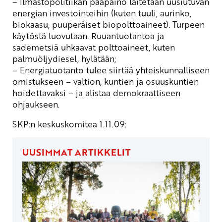
– Ilmastopolitiikan pääpaino laitetaan uusiutuvan
energian investointeihin (kuten tuuli, aurinko,
biokaasu, puuperäiset biopolttoaineet). Turpeen
käytöstä luovutaan. Ruuantuotantoa ja
sademetsiä uhkaavat polttoaineet, kuten
palmuöljydiesel, hylätään;
– Energiatuotanto tulee siirtää yhteiskunnalliseen
omistukseen – valtion, kuntien ja osuuskuntien
hoidettavaksi – ja alistaa demokraattiseen
ohjaukseen.
SKP:n keskuskomitea 1.11.09:
UUSIMMAT ARTIKKELIT