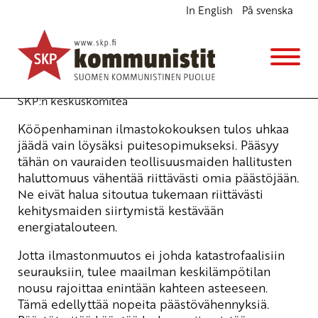
In English
På svenska
Kööpenhaminasta saatava sitova ja
oikeudenmukainen ilmastosopimus
Ajankohtaista
4.12.2009 - 9:37
(Muokattu 6.11.2025 - 13:38)
SKP:n keskuskomitea
Kööpenhaminan ilmastokokouksen tulos uhkaa
jäädä vain löysäksi puitesopimukseksi. Pääsyy
tähän on vauraiden teollisuusmaiden hallitusten
haluttomuus vähentää riittävästi omia päästöjään.
Ne eivät halua sitoutua tukemaan riittävästi
kehitysmaiden siirtymistä kestävään
energiatalouteen.
Jotta ilmastonmuutos ei johda katastrofaalisiin
seurauksiin, tulee maailman keskilämpötilan
nousu rajoittaa enintään kahteen asteeseen.
Tämä edellyttää nopeita päästövähennyksiä.