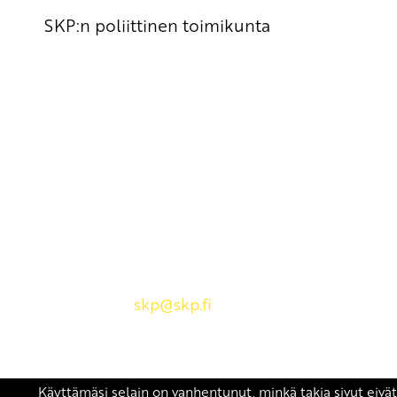
SKP:n poliittinen toimikunta
Yhteystiedot
SKP:n toimisto
Osoite: Viljatie 4 B 3. kerros, 00700 Helsinki
Puh: 045 7834 1346
Sähköposti:
skp
@skp.fi