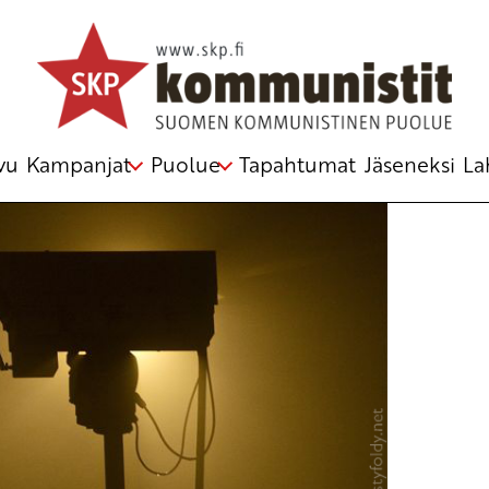
ittaista verkkovakoilua ja valvontaa
:n poliittinen toimikunta
vu
Kampanjat
Puolue
Tapahtumat
Jäseneksi
La