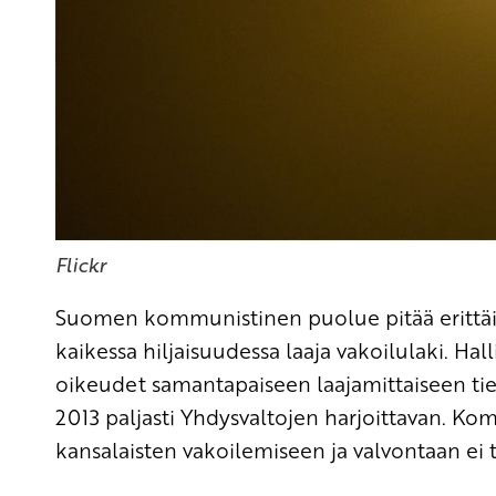
Flickr
Suomen kommunistinen puolue pitää erittäin
kaikessa hiljaisuudessa laaja vakoilulaki. Hal
oikeudet samantapaiseen laajamittaiseen t
2013 paljasti Yhdysvaltojen harjoittavan. Ko
kansalaisten vakoilemiseen ja valvontaan ei t