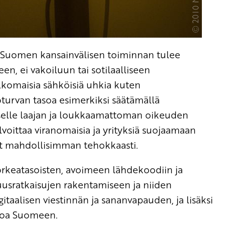
Suomen kansainvälisen toiminnan tulee
n, ei vakoiluun tai sotilaalliseen
lkomaisia sähköisiä uhkia kuten
turvan tasoa esimerkiksi säätämällä
aiselle laajan ja loukkaamattoman oikeuden
voittaa viranomaisia ja yrityksiä suojaamaan
ot mahdollisimman tehokkaasti.
orkeatasoisten, avoimeen lähdekoodiin ja
suusratkaisujen rakentamiseen ja niiden
taalisen viestinnän ja sananvapauden, ja lisäksi
ntoa Suomeen.