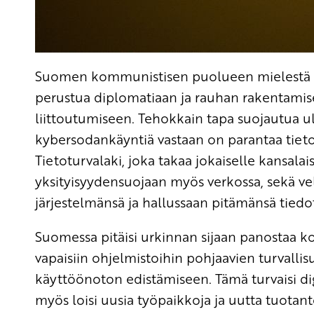
Suomen kommunistisen puolueen mielestä 
perustua diplomatiaan ja rauhan rakentamisee
liittoutumiseen. Tehokkain tapa suojautua u
kybersodankäyntiä vastaan on parantaa tieto
Tietoturvalaki, joka takaa jokaiselle kansal
yksityisyydensuojaan myös verkossa, sekä vel
järjestelmänsä ja hallussaan pitämänsä tied
Suomessa pitäisi urkinnan sijaan panostaa k
vapaisiin ohjelmistoihin pohjaavien turvalli
käyttöönoton edistämiseen. Tämä turvaisi digi
myös loisi uusia työpaikkoja ja uutta tuota