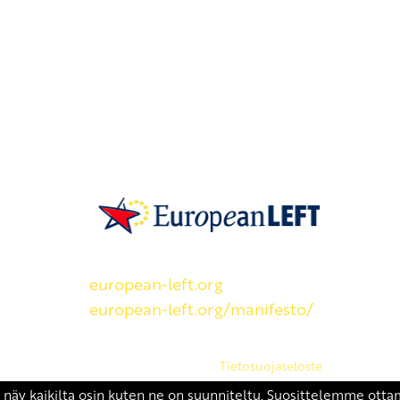
SKP on Euroopan Vasemmistopuolueen j
european-left.org
european-left.org/manifesto/
Copyright 2026 © SKP
|
Tietosuojaseloste