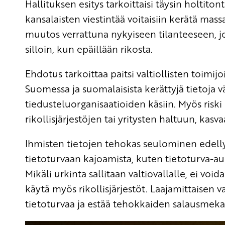
Hallituksen esitys tarkoittaisi täysin holtito
kansalaisten viestintää voitaisiin kerätä mass
muutos verrattuna nykyiseen tilanteeseen, jo
silloin, kun epäillään rikosta.
Ehdotus tarkoittaa paitsi valtiollisten toimij
Suomessa ja suomalaisista kerättyjä tietoja
tiedusteluorganisaatioiden käsiin. Myös riski s
rikollisjärjestöjen tai yritysten haltuun, kasva
Ihmisten tietojen tehokas seulominen edelly
tietoturvaan kajoamista, kuten tietoturva-au
Mikäli urkinta sallitaan valtiovallalle, ei voi
käytä myös rikollisjärjestöt. Laajamittaisen
tietoturvaa ja estää tehokkaiden salausmeka