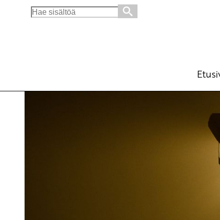
Search
for:
Kommunistit vastustavat kansalaisten laajam
Ajankohtaista
27.10.2015 - 14:07
SKP
(Muokattu 6.11.2025 - 13:39)
Etusi