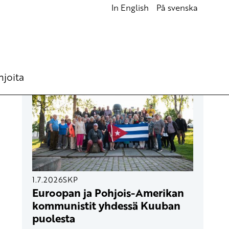
In English
På svenska
UUSIMMAT ARTIKKELIT
hjoita
1.7.2026
SKP
Euroopan ja Pohjois-Amerikan
kommunistit yhdessä Kuuban
puolesta