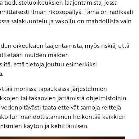
nta tiedusteluoikeuksien laajentamista, jossa
amittaisesti ilman rikosepäilyä. Tämä on radikaali
ssa salakuuntelu ja vakoilu on mahdollista vain
oiden oikeuksien laajentamista, myös riskiä, että
 välitetään muiden maiden
iitä, että tietoja joutuu esimerkiksi
a.
ttää monissa tapauksissa järjestelmien
kkojen tai takaovien jättämistä ohjelmistoihin.
da vedenpitävästi taata etteivät samoja reittejä
 vakoilun mahdollistaminen heikentää kaikkien
nismien käytön ja kehittämisen.