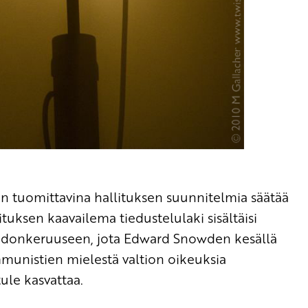
 tuomittavina hallituksen suunnitelmia säätää
lituksen kaavailema tiedustelulaki sisältäisi
iedonkeruuseen, jota Edward Snowden kesällä
mmunistien mielestä valtion oikeuksia
ule kasvattaa.