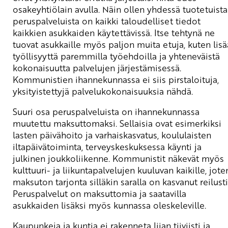
osakeyhtiölain avulla. Näin ollen yhdessä tuotetuista
peruspalveluista on kaikki taloudelliset tiedot
kaikkien asukkaiden käytettävissä. Itse tehtynä ne
tuovat asukkaille myös paljon muita etuja, kuten lisä
työllisyyttä paremmilla työehdoilla ja yhteneväistä
kokonaisuutta palvelujen järjestämisessä.
Kommunistien ihannekunnassa ei siis pirstaloituja,
yksityistettyjä palvelukokonaisuuksia nähdä.
Suuri osa peruspalveluista on ihannekunnassa
muutettu maksuttomaksi. Sellaisia ovat esimerkiksi
lasten päivähoito ja varhaiskasvatus, koululaisten
iltapäivätoiminta, terveyskeskuksessa käynti ja
julkinen joukkoliikenne. Kommunistit näkevät myös
kulttuuri- ja liikuntapalvelujen kuuluvan kaikille, jote
maksuton tarjonta silläkin saralla on kasvanut reilusti
Peruspalvelut on maksuttomia ja saatavilla
asukkaiden lisäksi myös kunnassa oleskeleville.
Kaupunkeja ja kuntia ei rakenneta liian tiiviisti ja