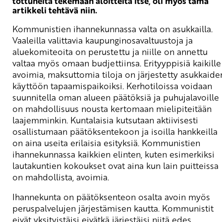
tottuneita tekemään aloitteita itse, oli myös tämä
artikkeli tehtävä niin.
Kommunistien ihannekunnassa valta on asukkailla.
Vaaleilla valittavia kaupunginosavaltuustoja ja
aluekomiteoita on perustettu ja niille on annettu
valtaa myös omaan budjettiinsa. Erityyppisiä kaikille
avoimia, maksuttomia tiloja on järjestetty asukkaide
käyttöön tapaamispaikoiksi. Kerhotiloissa voidaan
suunnitella oman alueen päätöksiä ja puhujalavoille
on mahdollisuus nousta kertomaan mielipiteitään
laajemminkin. Kuntalaisia kutsutaan aktiivisesti
osallistumaan päätöksentekoon ja isoilla hankkeilla
on aina useita erilaisia esityksiä. Kommunistien
ihannekunnassa kaikkien elinten, kuten esimerkiksi
lautakuntien kokoukset ovat aina kun lain puitteissa
on mahdollista, avoimia.
Ihannekunta on päätöksenteon osalta avoin myös
peruspalvelujen järjestämisen kautta. Kommunistit
eivät yksityistäisi eivätkä järjestäisi niitä edes