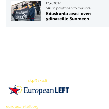
17.6.2026
SKP:n poliittinen toimikunta
Eduskunta avasi oven
ydinaseille Suomeen
Yhteystiedot
SKP:n toimisto
Osoite: Viljatie 4 B 3. kerros, 00700 Helsinki
Puh: 045 7834 1346
Sähköposti:
skp
@skp.fi
SKP on Euroopan Vasemmistopuolueen jäsen.
european-left.org