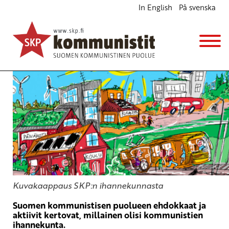
In English
På svenska
Kommunistien ihannekunta
Ajankohtaista
Avainsanat:
ihannekunta
30.3.2017 - 7:21
SKP
Kuvakaappaus SKP:n ihannekunnasta
Suomen kommunistisen puolueen ehdokkaat ja
aktiivit kertovat, millainen olisi kommunistien
ihannekunta.