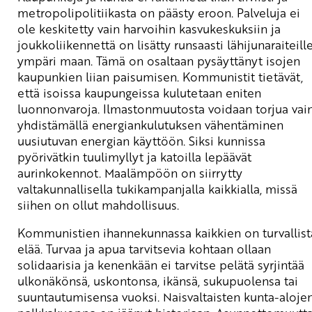
metropolipolitiikasta on päästy eroon. Palveluja ei
ole keskitetty vain harvoihin kasvukeskuksiin ja
joukkoliikennettä on lisätty runsaasti lähijunaraiteill
ympäri maan. Tämä on osaltaan pysäyttänyt isojen
kaupunkien liian paisumisen. Kommunistit tietävät,
että isoissa kaupungeissa kulutetaan eniten
luonnonvaroja. Ilmastonmuutosta voidaan torjua vai
yhdistämällä energiankulutuksen vähentäminen
uusiutuvan energian käyttöön. Siksi kunnissa
pyörivätkin tuulimyllyt ja katoilla lepäävät
aurinkokennot. Maalämpöön on siirrytty
valtakunnallisella tukikampanjalla kaikkialla, missä
siihen on ollut mahdollisuus.
Kommunistien ihannekunnassa kaikkien on turvallist
elää. Turvaa ja apua tarvitsevia kohtaan ollaan
solidaarisia ja kenenkään ei tarvitse pelätä syrjintää
ulkonäkönsä, uskontonsa, ikänsä, sukupuolensa tai
suuntautumisensa vuoksi. Naisvaltaisten kunta-aloje