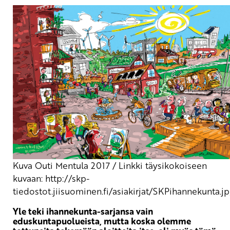
Kuva Outi Mentula 2017 / Linkki täysikokoiseen
kuvaan: http://skp-
tiedostot.jiisuominen.fi/asiakirjat/SKPihannekunta.j
Yle teki ihannekunta-sarjansa vain
eduskuntapuolueista, mutta koska olemme