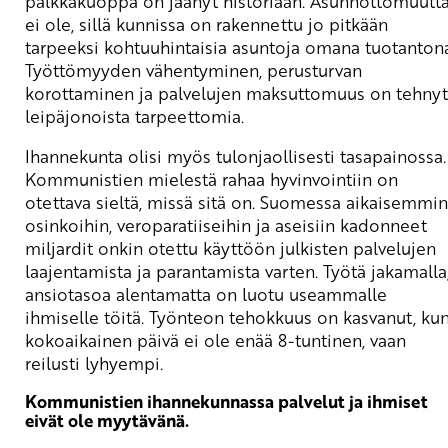
palkkakuoppa on jäänyt historiaan. Asunnottomuutt
ei ole, sillä kunnissa on rakennettu jo pitkään
tarpeeksi kohtuuhintaisia asuntoja omana tuotantona
Työttömyyden vähentyminen, perusturvan
korottaminen ja palvelujen maksuttomuus on tehnyt
leipäjonoista tarpeettomia.
Ihannekunta olisi myös tulonjaollisesti tasapainossa.
Kommunistien mielestä rahaa hyvinvointiin on
otettava sieltä, missä sitä on. Suomessa aikaisemmin
osinkoihin, veroparatiiseihin ja aseisiin kadonneet
miljardit onkin otettu käyttöön julkisten palvelujen
laajentamista ja parantamista varten. Työtä jakamalla
ansiotasoa alentamatta on luotu useammalle
ihmiselle töitä. Työnteon tehokkuus on kasvanut, ku
kokoaikainen päivä ei ole enää 8-tuntinen, vaan
reilusti lyhyempi.
Kommunistien ihannekunnassa palvelut ja ihmiset
eivät ole myytävänä.