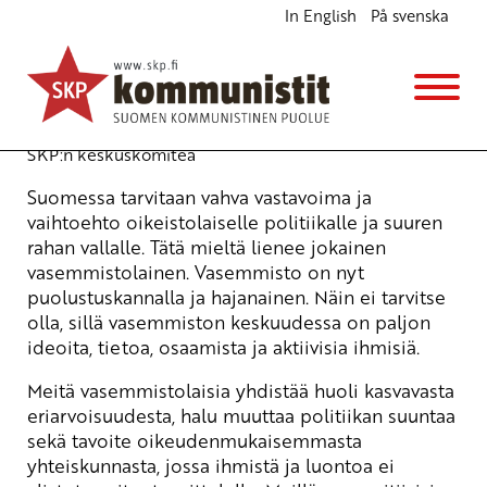
In English
På svenska
Keskustelualoite radikaalista vasemmistolaisesta
vaaliliitosta
Ajankohtaista
25.2.2010 - 13:23
(Muokattu 6.11.2025 - 13:38)
SKP:n keskuskomitea
Suomessa tarvitaan vahva vastavoima ja
vaihtoehto oikeistolaiselle politiikalle ja suuren
rahan vallalle. Tätä mieltä lienee jokainen
vasemmistolainen. Vasemmisto on nyt
puolustuskannalla ja hajanainen. Näin ei tarvitse
olla, sillä vasemmiston keskuudessa on paljon
ideoita, tietoa, osaamista ja aktiivisia ihmisiä.
Meitä vasemmistolaisia yhdistää huoli kasvavasta
eriarvoisuudesta, halu muuttaa politiikan suuntaa
sekä tavoite oikeudenmukaisemmasta
yhteiskunnasta, jossa ihmistä ja luontoa ei