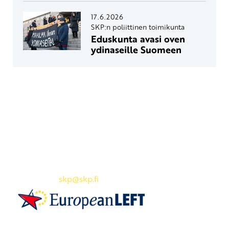
17.6.2026
SKP:n poliittinen toimikunta
Eduskunta avasi oven
ydinaseille Suomeen
Yhteystiedot
SKP:n toimisto
Osoite: Viljatie 4 B 3. kerros, 00700 Helsinki
Puh: 045 7834 1346
Sähköposti:
skp
@skp.fi
SKP on Euroopan Vasemmistopuolueen jäsen.