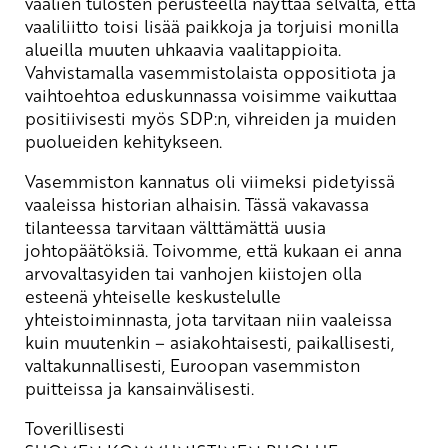
vaalien tulosten perusteella näyttää selvältä, että
vaaliliitto toisi lisää paikkoja ja torjuisi monilla
alueilla muuten uhkaavia vaalitappioita.
Vahvistamalla vasemmistolaista oppositiota ja
vaihtoehtoa eduskunnassa voisimme vaikuttaa
positiivisesti myös SDP:n, vihreiden ja muiden
puolueiden kehitykseen.
Vasemmiston kannatus oli viimeksi pidetyissä
vaaleissa historian alhaisin. Tässä vakavassa
tilanteessa tarvitaan välttämättä uusia
johtopäätöksiä. Toivomme, että kukaan ei anna
arvovaltasyiden tai vanhojen kiistojen olla
esteenä yhteiselle keskustelulle
yhteistoiminnasta, jota tarvitaan niin vaaleissa
kuin muutenkin – asiakohtaisesti, paikallisesti,
valtakunnallisesti, Euroopan vasemmiston
puitteissa ja kansainvälisesti.
Toverillisesti