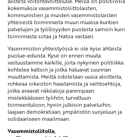
alisteta voitontavoittelulle. Meillä on positiivisia
kokemuksia vasemmistoliittolaisten,
kommunistien ja muiden vasemmistolaisten
yhteisestä toiminnasta muun muassa kuntien
palvelujen ja työllisyyden puolesta samoin kuin
toiminnasta sotaa ja Natoa vastaan.
Vasemmiston yhteistyössä ei ole kyse ahtaista
puolue-eduista. Kyse on ennen muuta
vastuustamme kaikille, joita nykyinen politiikka
kohtelee kaltoin ja jotka haluavat suunnan
muuttamista. Meiltä odotetaan uusia aloitteita,
rohkeaa oikeiston haastamista ja vaihtoehtoja,
jotka avaavat näköaloja parempaan:
mielekkääseen työhön, turvattuun
toimeentuloon, hyviin julkisiin palveluihin,
laajaan demokratiaan, ympäristön suojeluun ja
solidaariseen maailmaan.
Vasemmistoliitolle,