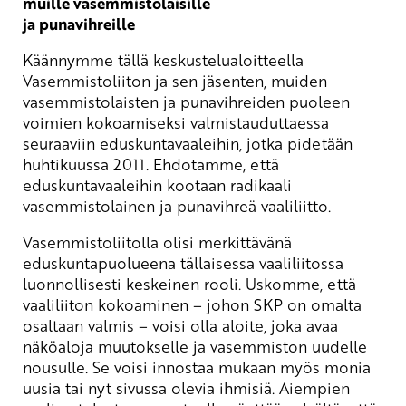
muille vasemmistolaisille
ja punavihreille
Käännymme tällä keskustelualoitteella
Vasemmistoliiton ja sen jäsenten, muiden
vasemmistolaisten ja punavihreiden puoleen
voimien kokoamiseksi valmistauduttaessa
seuraaviin eduskuntavaaleihin, jotka pidetään
huhtikuussa 2011. Ehdotamme, että
eduskuntavaaleihin kootaan radikaali
vasemmistolainen ja punavihreä vaaliliitto.
Vasemmistoliitolla olisi merkittävänä
eduskuntapuolueena tällaisessa vaaliliitossa
luonnollisesti keskeinen rooli. Uskomme, että
vaaliliiton kokoaminen – johon SKP on omalta
osaltaan valmis – voisi olla aloite, joka avaa
näköaloja muutokselle ja vasemmiston uudelle
nousulle. Se voisi innostaa mukaan myös monia
uusia tai nyt sivussa olevia ihmisiä. Aiempien