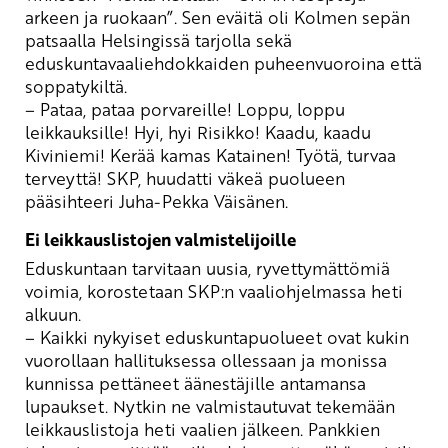
arkeen ja ruokaan”. Sen eväitä oli Kolmen sepän
patsaalla Helsingissä tarjolla sekä
eduskuntavaaliehdokkaiden puheenvuoroina että
soppatykiltä.
– Pataa, pataa porvareille! Loppu, loppu
leikkauksille! Hyi, hyi Risikko! Kaadu, kaadu
Kiviniemi! Kerää kamas Katainen! Työtä, turvaa
terveyttä! SKP, huudatti väkeä puolueen
pääsihteeri Juha-Pekka Väisänen.
Ei leikkauslistojen valmistelijoille
Eduskuntaan tarvitaan uusia, ryvettymättömiä
voimia, korostetaan SKP:n vaaliohjelmassa heti
alkuun.
– Kaikki nykyiset eduskuntapuolueet ovat kukin
vuorollaan hallituksessa ollessaan ja monissa
kunnissa pettäneet äänestäjille antamansa
lupaukset. Nytkin ne valmistautuvat tekemään
leikkauslistoja heti vaalien jälkeen. Pankkien