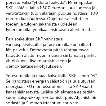
perusturvaksi ”yhdeltä luukulta”. Minimipalkan
SKP säätäisi lailla 1 500 euroon kuukaudessa ja
verotettavan tulon alarajan puolue nostaisi 1 100
euroon kuukaudessa. Ohjelmassa esitetään
töiden ja tulojen jakamista uudelleen
lyhentämällä työaikaa ansiotasoa alentamatta.
Perusoikeuksia SKP vahvistaisi
vanhuspalvelulailla ja turvaamalla kunnalliset
lähipalvelut. Demokratia pitää ulottaa myös
talouden alalle muun muassa siirtämällä pankit
yhteiskunnalliseen omistukseen ja
demokraattiseen ohjaukseen.
Ydinvoimalle ja uraanikaivoksille SKP sanoo ”ei”.
Se panostaisi energian säästöön ja uusiutuvaan
energiaan. EU:n perussopimuksista SKP vaatii
kansanäänestystä. Lisäksi ohjelmassa esitetään
suomalaisjoukkojen vetämistä pois Afganistanin
sodasta ja Suomen irtaantumista Nato-