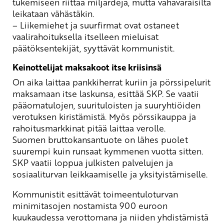
tukemiseen riittää miljardeja, mutta vähävaraisilta
leikataan vähästäkin.
– Liikemiehet ja suurfirmat ovat ostaneet
vaalirahoituksella itselleen mieluisat
päätöksentekijät, syyttävät kommunistit.
Keinottelijat maksakoot itse kriisinsä
On aika laittaa pankkiherrat kuriin ja pörssipelurit
maksamaan itse laskunsa, esittää SKP. Se vaatii
pääomatulojen, suurituloisten ja suuryhtiöiden
verotuksen kiristämistä. Myös pörssikauppa ja
rahoitusmarkkinat pitää laittaa verolle.
Suomen bruttokansantuote on lähes puolet
suurempi kuin runsaat kymmenen vuotta sitten.
SKP vaatii loppua julkisten palvelujen ja
sosiaaliturvan leikkaamiselle ja yksityistämiselle.
Kommunistit esittävät toimeentuloturvan
minimitasojen nostamista 900 euroon
kuukaudessa verottomana ja niiden yhdistämistä