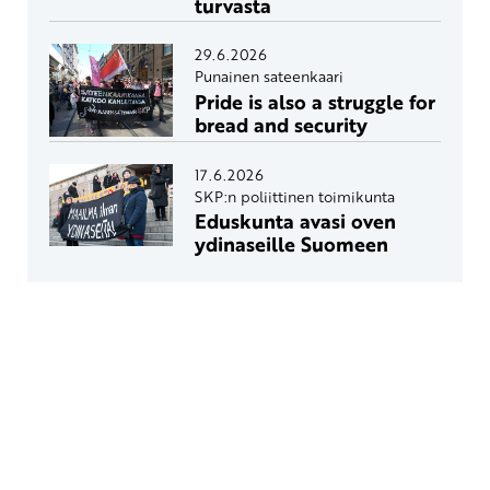
turvasta
29.6.2026
Punainen sateenkaari
Pride is also a struggle for
bread and security
17.6.2026
SKP:n poliittinen toimikunta
Eduskunta avasi oven
ydinaseille Suomeen
Yhteystiedot
SKP:n toimisto
Osoite: Viljatie 4 B 3. kerros, 00700 Helsinki