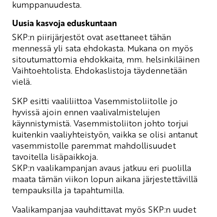
kumppanuudesta.
Uusia kasvoja eduskuntaan
SKP:n piirijärjestöt ovat asettaneet tähän
mennessä yli sata ehdokasta. Mukana on myös
sitoutumattomia ehdokkaita, mm. helsinkiläinen
Vaihtoehtolista. Ehdokaslistoja täydennetään
vielä.
SKP esitti vaaliliittoa Vasemmistoliitolle jo
hyvissä ajoin ennen vaalivalmistelujen
käynnistymistä. Vasemmistoliiton johto torjui
kuitenkin vaaliyhteistyön, vaikka se olisi antanut
vasemmistolle paremmat mahdollisuudet
tavoitella lisäpaikkoja.
SKP:n vaalikampanjan avaus jatkuu eri puolilla
maata tämän viikon lopun aikana järjestettävillä
tempauksilla ja tapahtumilla.
Vaalikampanjaa vauhdittavat myös SKP:n uudet