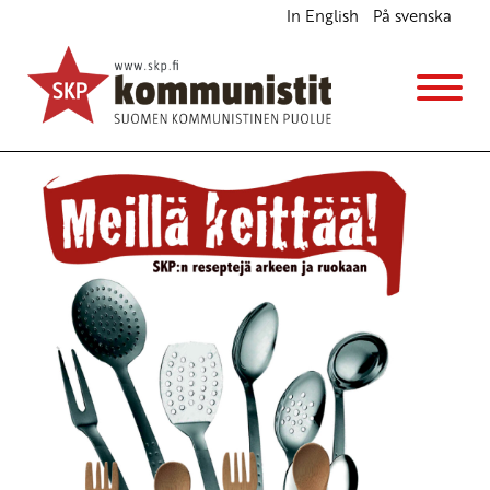
In English
På svenska
Kenkää rahaeliitille!
Ajankohtaista
2.2.2011 - 13:05
SKP
(Muokattu 6.11.2025 - 13:44)