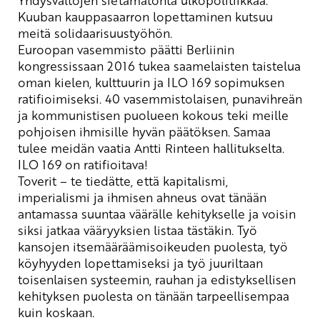
Kuuban kauppasaarron lopettaminen kutsuu
meitä solidaarisuustyöhön.
Euroopan vasemmisto päätti Berliinin
kongressissaan 2016 tukea
saamelaisten taistelua
oman kielen, kulttuurin ja ILO 169 sopimuksen
ratifioimiseksi. 40 vasemmistolaisen, punavihreän
ja kommunistisen puolueen kokous teki meille
pohjoisen ihmisille hyvän päätöksen. Samaa
tulee meidän vaatia Antti Rinteen hallitukselta.
ILO 169 on ratifioitava!
Toverit – te tiedätte, että kapitalismi,
imperialismi ja ihmisen ahneus ovat tänään
antamassa suuntaa väärälle kehitykselle ja voisin
siksi jatkaa vääryyksien listaa tästäkin. Työ
kansojen itsemääräämisoikeuden puolesta, työ
köyhyyden lopettamiseksi ja työ juuriltaan
toisenlaisen systeemin, rauhan ja edistyksellisen
kehityksen puolesta on tänään tarpeellisempaa
kuin koskaan.