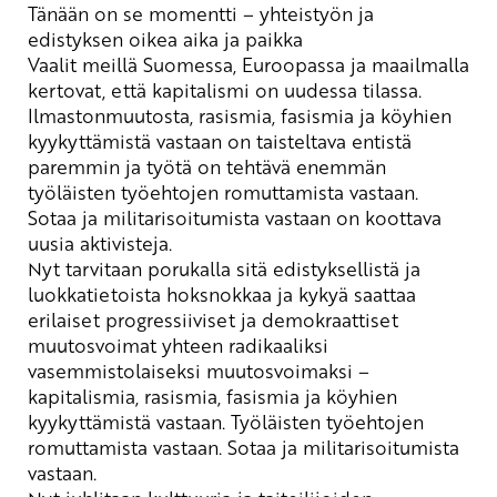
Tänään on se momentti – yhteistyön ja
edistyksen oikea aika ja paikka
Vaalit meillä Suomessa, Euroopassa ja maailmalla
kertovat, että kapitalismi on uudessa tilassa.
Ilmastonmuutosta, rasismia, fasismia ja köyhien
kyykyttämistä
vastaan on taisteltava entistä
paremmin ja työtä on tehtävä enemmän
työläisten työehtojen romuttamista vastaan.
Sotaa ja militarisoitumista vastaan on koottava
uusia aktivisteja.
Nyt tarvitaan porukalla sitä edistyksellistä ja
luokkatietoista
hoksnokkaa
ja kykyä saattaa
erilaiset progressiiviset ja demokraattiset
muutosvoimat yhteen radikaaliksi
vasemmistolaiseksi muutosvoimaksi –
kapitalismia, rasismia, fasismia ja köyhien
kyykyttämistä
vastaan. Työläisten työehtojen
romuttamista vastaan. Sotaa ja militarisoitumista
vastaan.