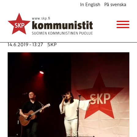
In English
På svenska
Kärjessä solidaarisuuden hoksnokka
Ajankohtaista
Avainsanat:
edustajakokous
,
JP (Juha-Pekka) Väisänen
,
konsertti
,
Porvoo
,
solidaarisuus
14.6.2019 - 13:27
SKP