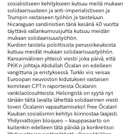
sosialistiseen kehitykseen kutsuu meitä mukaan
solidaarisuuteen ja anti-imperialistiseen ja
Trumpin vastaiseen työhön ja taisteluun.
Nicaraguan
sandinistien
tänä kesänä 40 vuotta
täyttävä vallankumousjuhla kutsuu meidän
mukaan
solidaarisuustyöhön.
Kurdien
taistelu poliittisista perusoikeuksista
kutsuu meidät mukaan solidaarisuustyöhön.
Kansainvälinen yhteisö viestii joka päivä, että
PKK:n johtaja
Abdullah
Öcalan
on edelleen
vangittuna ja eristyksessä. Turkki viis veisaa
Euroopan neuvoston kidutuksen vastaisen
komitean
CPT:n
raporteista
Öcalanin
vankilaolosuhteista. Helsingistä on syytä nyt
tänään tältä lavalta lähettää solidaarinen viesti
toveri
Öcalanin
vapauttamiseksi!
Free
Öcalan
!
Kuuban
sosialismin kehitys kiinnostaa laajasti.
Yhdysvaltojen
bloqueo
– kauppasaarto on
kuitenkin edelleen tätä päivää ja konkretisoi
Yhdysvaltojen
sietämätöntä
ulkopolitiikkaa.