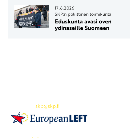
17.6.2026
SKP:n poliittinen toimikunta
Eduskunta avasi oven
ydinaseille Suomeen
Yhteystiedot
SKP:n toimisto
Osoite: Viljatie 4 B 3. kerros, 00700 Helsinki
Puh: 045 7834 1346
Sähköposti:
skp
@skp.fi
SKP on Euroopan Vasemmistopuolueen jäsen.