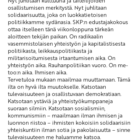
Nyt juhlitaan kulttuuria ja taiteilijoiden
osallistumisen merkitystä. Nyt juhlitaan
solidaarisuutta, joka on luokkatietoisen
politiikkamme sydänasia. SKP:n edustajakokous
ottaa itselleen tänä viikonloppuna tärkeän
aloitteen tekijän paikan. On radikaalin
vasemmistolaisen yhteistyön ja kapitalistisesta
politiikasta, leikkauspolitiikasta ja
militarisoitumisesta irtaantumisen aika. On
yhteistyön aika. Rauhanpolitiikan vuoro. On
me-
too:n
aika. Ihmisen aika.
Tervetuloa mukaan maailmaa muuttamaan. Tämä
ilta on hyvä ilta muutokselle. Katsotaan
tulevaisuuteen ja osallistuvaan demokratiaan.
Katsotaan ystäviä ja yhteistyökumppaneja
suoraan silmiin. Katsotaan sosialismiin,
kommunismiin – maailmaan ilman ihmisen ja
luonnon riistoa – ihmisten kokoisiin solidaarisiin
yhteiskuntiin ilman sotia ja pakolaisuutta – sinne
tulevaisuuteen
me haluamme
katsoa.