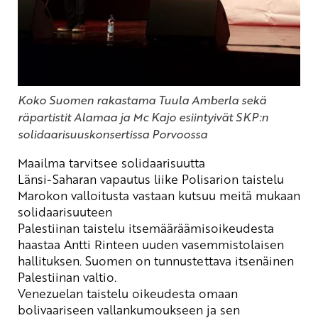
Koko Suomen rakastama Tuula Amberla sekä
räpartistit Alamaa ja Mc Kajo esiintyivät SKP:n
solidaarisuuskonsertissa Porvoossa
Maailma tarvitsee solidaarisuutta
Länsi-Saharan
vapautus
liike Polisarion taistelu
Marokon valloitusta vastaan kutsuu meitä mukaan
solidaarisuuteen
Palestiinan
taistelu itsemääräämisoikeudesta
haastaa Antti Rinteen uuden vasemmistolaisen
hallituksen. Suomen on tunnustettava itsenäinen
Palestiinan valtio.
Venezuelan
taistelu oikeudesta omaan
bolivaariseen
vallankumoukseen ja sen