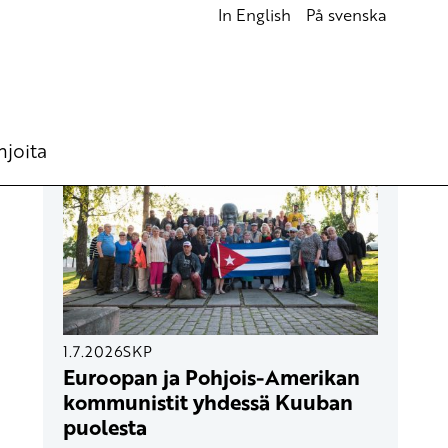
In English
På svenska
UUSIMMAT ARTIKKELIT
hjoita
1.7.2026
SKP
Euroopan ja Pohjois-Amerikan
kommunistit yhdessä Kuuban
puolesta