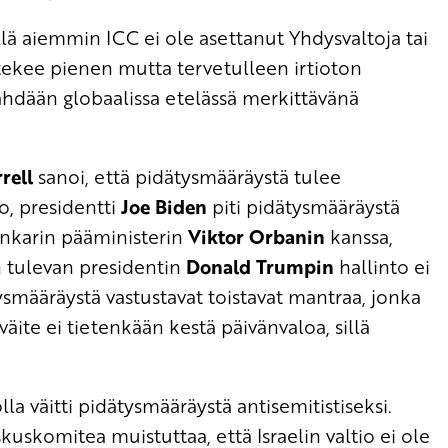
llä aiemmin ICC ei ole asettanut Yhdysvaltoja tai
CC tekee pienen mutta tervetulleen irtioton
ähdään globaalissa etelässä merkittävänä
rell
sanoi, että pidätysmääräystä tulee
o, presidentti
Joe Biden
piti pidätysmääräystä
 Unkarin pääministerin
Viktor Orbanin
kanssa,
n tulevan presidentin
Donald Trumpin
hallinto ei
smääräystä vastustavat toistavat mantraa, jonka
äite ei tietenkään kestä päivänvaloa, sillä
la väitti pidätysmääräystä antisemitistiseksi.
komitea muistuttaa, että Israelin valtio ei ole