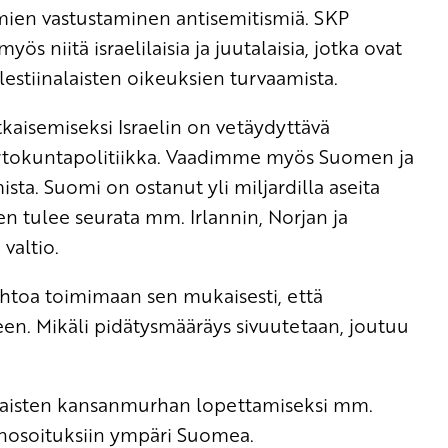
oimien vastustaminen antisemitismiä. SKP
 niitä israelilaisia ja juutalaisia, jotka ovat
estiinalaisten oikeuksien turvaamista.
kaisemiseksi Israelin on vetäydyttävä
iirtokuntapolitiikka. Vaadimme myös Suomen ja
sta. Suomi on ostanut yli miljardilla aseita
men tulee seurata mm. Irlannin, Norjan ja
valtio.
htoa toimimaan sen mukaisesti, että
een. Mikäli pidätysmääräys sivuutetaan, joutuu
laisten kansanmurhan lopettamiseksi mm.
lenosoituksiin ympäri Suomea.