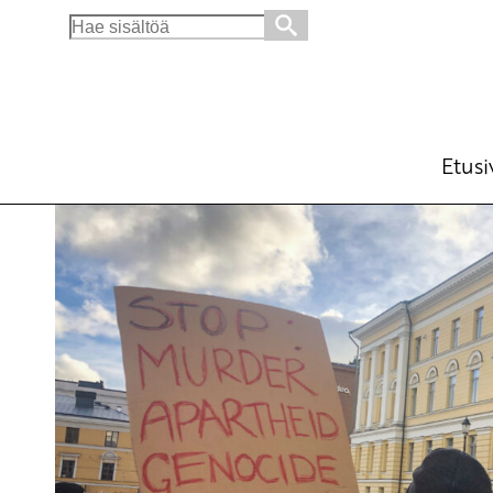
Search
for:
Kansanmurhaan syyllistyneet oikeuteen
Ajankohtaista
Kannanotot
Avainsanat:
Isra
28.11.2024 - 12:57
SKP
Etusi