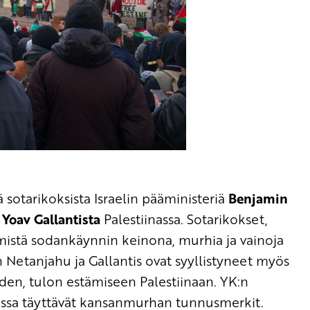
 sotarikoksista Israelin pääministeriä
Benjamin
ä
Yoav Gallantista
Palestiinassa. Sotarikokset,
ämistä sodankäynnin keinona, murhia ja vainoja
n Netanjahu ja Gallantis ovat syyllistyneet myös
den, tulon estämiseen Palestiinaan. YK:n
assa täyttävät kansanmurhan tunnusmerkit.