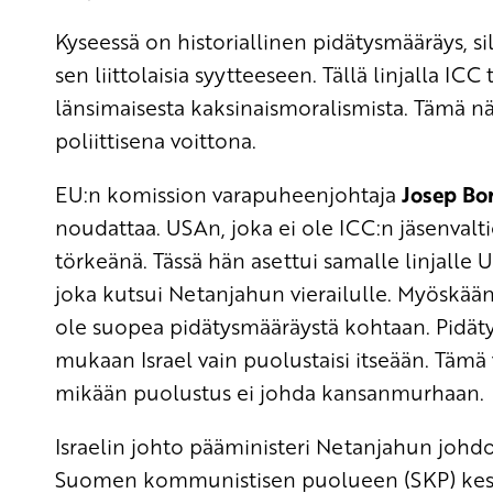
Kyseessä on historiallinen pidätysmääräys, si
sen liittolaisia syytteeseen. Tällä linjalla I
länsimaisesta kaksinaismoralismista. Tämä n
poliittisena voittona.
EU:n komission varapuheenjohtaja
Josep Bor
noudattaa. USAn, joka ei ole ICC:n jäsenvalti
törkeänä. Tässä hän asettui samalle linjalle
joka kutsui Netanjahun vierailulle. Myöskää
ole suopea pidätysmääräystä kohtaan. Pidäty
mukaan Israel vain puolustaisi itseään. Tämä v
mikään puolustus ei johda kansanmurhaan.
Israelin johto pääministeri Netanjahun johdol
Suomen kommunistisen puolueen (SKP) keskus