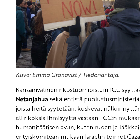
Kuva: Emma Grönqvist / Tiedonantaja.
Kansainvälinen rikostuomioistuin ICC syyttää
Netanjahua
sekä entistä puolustusministeri
joista heitä syytetään, koskevat nälkiinnytt
eli rikoksia ihmisyyttä vastaan. ICC:n mukaa
humanitäärisen avun, kuten ruoan ja lääkkei
erityiskomitean mukaan Israelin toimet Gaz