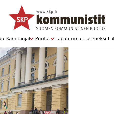
el
,
Palestiina
vu
Kampanjat
Puolue
Tapahtumat
Jäseneksi
La