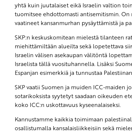
yhtä kuin juutalaiset eikä Israelin valtion t
tuomitsee ehdottomasti antisemitismin. On myös
vaatineet kansanmurhan pysäyttämistä ja pal
SKP:n keskuskomitean mielestä tilanteen rat
miehittämiltään alueilta sekä lopetettava s
Israelin välisen asekaupan välitöntä lopettami
Israelista tällä vuosituhannella. Lisäksi Suo
Espanjan esimerkkiä ja tunnustaa Palestiinan 
SKP vaatii Suomen ja muiden ICC-maiden jo
sotarikoksista syytetyt saadaan oikeuden et
koko ICC:n uskottavuus kyseenalaiseksi.
Kannustamme kaikkia toimimaan palestiina
osallistumalla kansalaisliikkeisiin sekä mie