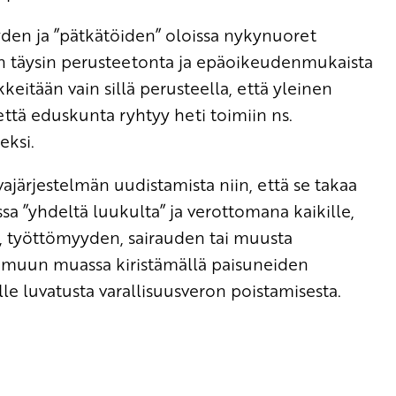
en ja ”pätkätöiden” oloissa nykynuoret
on täysin perusteetonta ja epäoikeudenmukaista
äkkeitään vain sillä perusteella, että yleinen
että eduskunta ryhtyy heti toimiin ns.
eksi.
ajärjestelmän uudistamista niin, että se takaa
 ”yhdeltä luukulta” ja verottomana kaikille,
, työttömyyden, sairauden tai muusta
yy muun muassa kiristämällä paisuneiden
le luvatusta varallisuusveron poistamisesta.