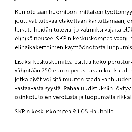
Kun otetaan huomioon, millaisen työttömyyd
joutuvat tulevaa eläkettään kartuttamaan, 
leikata heidän tulevia, jo valmiiksi vajaita el
elinikä nousee. SKP:n keskuskomitea vaatii, 
elinaikakertoimen käyttöönotosta luopumis
Lisäksi keskuskomitea esittää koko perusturv
vähintään 750 euron perusturvan kuukaudessa
jotka eivät voi sitä muuten saada vanhuuden
vastaavasta syystä. Rahaa uudistuksiin löyt
osinkotulojen verotusta ja luopumalla rikkail
SKP:n keskuskomitea 9.1.05 Hauholla: