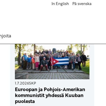
In English
På svenska
UUSIMMAT ARTIKKELIT
hjoita
1.7.2026
SKP
Euroopan ja Pohjois-Amerikan
kommunistit yhdessä Kuuban
puolesta