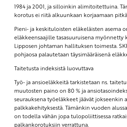
1984 ja 2001, ja silloinkin alimitoitettuina
korotus ei riitä alkuunkaan korjaamaan pitkä
Pieni- ja keskituloisten eläkeläisten asema o
eläkkeensaajille tasasuuruisena myönnetty 
Lipposen johtaman hallituksen toimesta. SK
pohjaosa palautetaan täysimääräisenä eläkke
Taitetusta indeksistä luovuttava
Työ- ja ansioeläkkeitä tarkistetaan ns. taite
muutosten paino on 80 % ja ansiotasoindek
seurauksena työeläkkeet jäävät jokseenkin au
palkkakehityksestä. Tämänkin vuoden alussa 
on todella vähän jopa tulopoliittisessa ratka
palkankorotuksiin verrattuna.