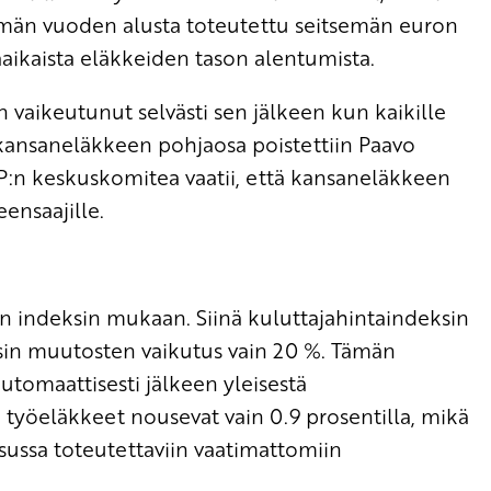
. Tämän vuoden alusta toteutettu seitsemän euron
aikaista eläkkeiden tason alentumista.
n vaikeutunut selvästi sen jälkeen kun kaikille
kansaneläkkeen pohjaosa poistettiin Paavo
P:n keskuskomitea vaatii, että kansaneläkkeen
ensaajille.
tun indeksin mukaan. Siinä kuluttajahintaindeksin
sin muutosten vaikutus vain 20 %. Tämän
tomaattisesti jälkeen yleisestä
työeläkkeet nousevat vain 0.9 prosentilla, mikä
isussa toteutettaviin vaatimattomiin