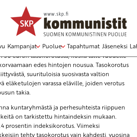
korotus
n keskuskomitea
vu
Kampanjat
Puolue
Tapahtumat
Jäseneksi
La
n 50 euron tasokorotusta, koska tälle vuodelle
tä korvaamaan edes hintojen nousua. Tasokorotus
ittyvästä, suurituloisia suosivasta valtion
 eläketulojen varassa eläville, joiden verotus
ousun takia.
nna kuntaryhmästä ja perhesuhteista riippuen
keitä on tarkistettu hintaindeksin mukaan.
.4 prosentin indeksikorotus. Viimeksi
isiin tehty tasokorotus vain kahdesti, vuosina