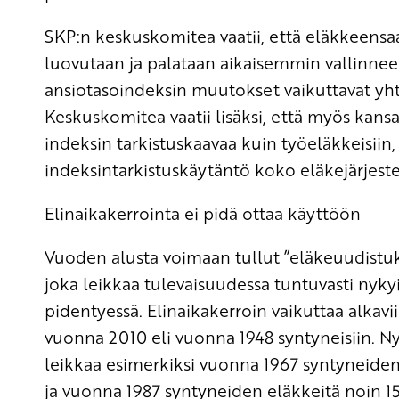
SKP:n keskuskomitea vaatii, että eläkkeensaaj
luovutaan ja palataan aikaisemmin vallinnee
ansiotasoindeksin muutokset vaikuttavat yht
Keskuskomitea vaatii lisäksi, että myös kan
indeksin tarkistuskaavaa kuin työeläkkeisiin
indeksintarkistuskäytäntö koko eläkejärjest
Elinaikakerrointa ei pidä ottaa käyttöön
Vuoden alusta voimaan tullut ”eläkeuudistuks
joka leikkaa tulevaisuudessa tuntuvasti nyky
pidentyessä. Elinaikakerroin vaikuttaa alka
vuonna 2010 eli vuonna 1948 syntyneisiin. N
leikkaa esimerkiksi vuonna 1967 syntyneiden
ja vuonna 1987 syntyneiden eläkkeitä noin 15