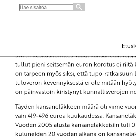
Search
for:
Kansaneläkkeisiin tarvitaan todellinen taso
Ajankohtaista
18.10.2006 - 9:47
SKP:
(Muokattu 6.11.2025 - 13:38)
Etusi
SKP:n keskuskomitea vaatii kansaneläkkeisii
tullut pieni seitsemän euron korotus ei rii
on tarpeen myös siksi, että tupo-ratkaisuun li
tuloveron kevennyksestä ei ole mitään hyötyä
on päinvastoin kiristynyt kunnallisverojen n
Täyden kansaneläkkeen määrä oli viime vuo
vain 419-496 euroa kuukaudessa. Kansaneläk
Vuoden 2005 alusta kansaneläkkeisiin tuli 0
kuluneiden 20 vuoden aikana on kansaneläkke