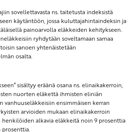
iin sovellettavasta ns. taitetusta indeksistä
seen käytäntöön, jossa kuluttajahintaindeksin ja
äläisellä painoarvolla eläkkeiden kehitykseen.
saneläkkeisiin ryhdytään soveltamaan samaa
, toisin sanoen yhtenäistetään
elmän osalta.
een” sisältyy eräänä osana ns. elinaikakerroin,
isten nuorten eläkettä ihmisten eliniän
viin vanhuuseläkkeisiin ensimmäisen kerran
ykyisten arvioiden mukaan elinaikakerroin
 henkilöiden alkavia eläkkeitä noin 9 prosenttia
 prosenttia.