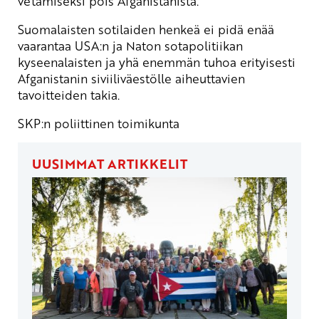
vetämiseksi pois Afganistanista.
Suomalaisten sotilaiden henkeä ei pidä enää
vaarantaa USA:n ja Naton sotapolitiikan
kyseenalaisten ja yhä enemmän tuhoa erityisesti
Afganistanin siviiliväestölle aiheuttavien
tavoitteiden takia.
SKP:n poliittinen toimikunta
UUSIMMAT ARTIKKELIT