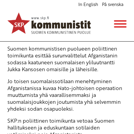
In English
På svenska
Joukot pois Afganistanista
Ajankohtaista
16.2.2011 - 8:30
(Muokattu 6.11.2025 - 13:39)
SKP:n poliittinen toimikunta
Suomen kommunistisen puolueen poliittinen
toimikunta esittää surunvalittelut Afganistanin
sodassa kaatuneen suomalaisen yliluutnantti
Jukka Kansosen omaisille ja läheisille.
Jo toisen suomalaissotilaan menehtyminen
Afganistanissa kuvaa Nato-johtoisen operaation
muuttumista yhä vaarallisemmaksi ja
suomalaisjoukkojen joutumista yhä selvemmin
yhdeksi sodan osapuoleksi.
SKP:n poliittinen toimikunta vetoaa Suomen
hallitukseen ja eduskuntaan sotilaiden