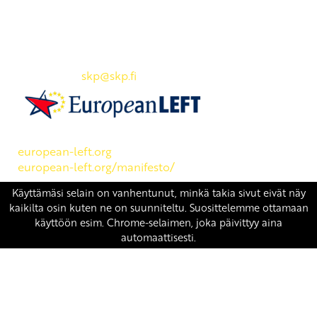
Yhteystiedot
SKP:n toimisto
Osoite: Viljatie 4 B 3. kerros, 00700 Helsinki
Puh: 045 7834 1346
Sähköposti:
skp
@skp.fi
SKP on Euroopan Vasemmistopuolueen jäsen.
european-left.org
european-left.org/manifesto/
Copyright 2026 © SKP
|
Tietosuojaseloste