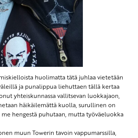
skielloista huolimatta tätä juhlaa vietetään
eillä ja punalippua liehuttaen tällä kertaa
tonut yhteiskunnassa vallitsevan luokkajaon,
netaan häikäilemättä kuolla, surullinen on
, me hengestä puhutaan, mutta työväeluokka
monen muun Towerin tavoin vappumarssilla,