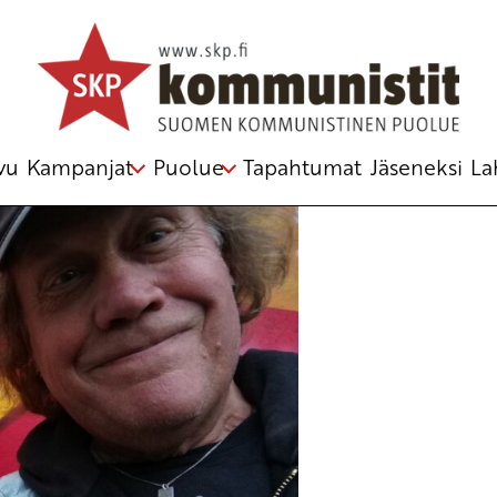
na
,
vappu
vu
Kampanjat
Puolue
Tapahtumat
Jäseneksi
La