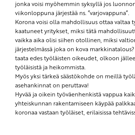
jonka voisi myöhemmin syksyllä jos luonnon
viikonloppuna järjestää
ns.
”varjovappuna
”.
Korona voisi olla mahdollisuus ottaa valtaa ty
kaatuneet yritykset, miksi tätä mahdollisuut
vaikka aika olisi siihen otollinen, miksi valtio
järjestelmässä joka on kova markkinatalous?
taata edes työläisten oikeudet, olkoon jällee
työläisistä ja heikommista.
Myös yksi tärkeä säästökohde on meillä työlä
asehankinnat on peruttava!
Hyvää ja oikein työväenhenkistä vappua kaiki
yhteiskunnan rakentamiseen käypää palkkaa 
koronaa vastaan työläiset, erilaisissa tehtäv