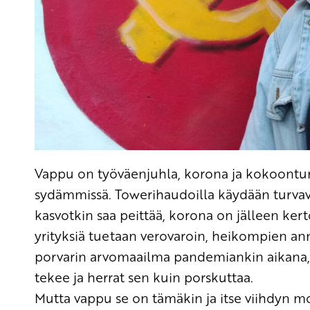
Vappu on työväenjuhla, korona ja kokoontumi
sydämmissä. Towerihaudoilla käydään turvaväl
kasvotkin saa peittää, korona on jälleen ker
yrityksiä tuetaan verovaroin, heikompien an
porvarin arvomaailma pandemiankin aikana
tekee ja herrat sen kuin porskuttaa.
Mutta vappu se on tämäkin ja itse viihdyn 