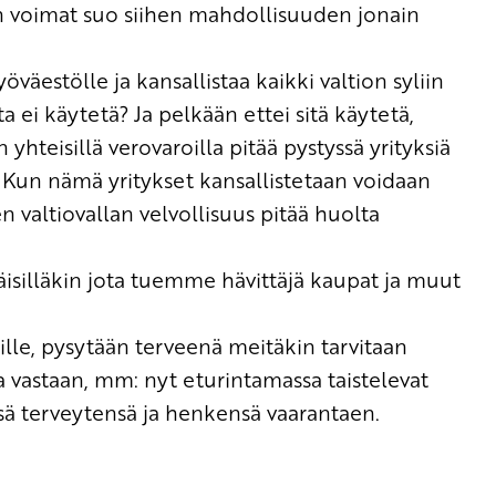
 voimat suo siihen mahdollisuuden jonain
öväestölle ja kansallistaa kaikki valtion syliin
ta ei käytetä?
Ja pelkään ettei sitä käytetä,
n yhteisillä verovaroilla pitää pystyssä yrityksiä
Kun nämä yritykset kansallistetaan voidaan
n valtiovallan velvollisuus pitää huolta
isilläkin jota tuemme hävittäjä kaupat ja muut
lle, pysytään terveenä meitäkin tarvitaan
vastaan, mm: nyt eturintamassa taistelevat
issä terveytensä ja henkensä vaarantaen.