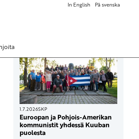
In English
På svenska
UUSIMMAT ARTIKKELIT
hjoita
1.7.2026
SKP
Euroopan ja Pohjois-Amerikan
kommunistit yhdessä Kuuban
puolesta