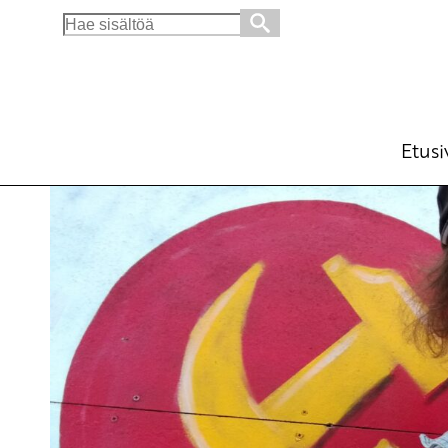
Search
for:
Jorma Talikan vappupuhe – Koronavappu
Ajankohtaista
Avainsanat:
Jorma Talikka
,
koro
30.4.2020 - 18:13
SKP
Etusi