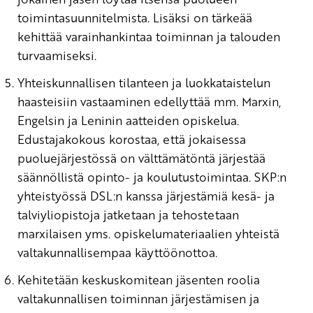
toimintasuunnitelmista. Lisäksi on tärkeää
kehittää varainhankintaa toiminnan ja talouden
turvaamiseksi.
Yhteiskunnallisen tilanteen ja luokkataistelun
haasteisiin vastaaminen edellyttää mm. Marxin,
Engelsin ja Leninin aatteiden opiskelua.
Edustajakokous korostaa, että jokaisessa
puoluejärjestössä on välttämätöntä järjestää
säännöllistä opinto- ja koulutustoimintaa. SKP:n
yhteistyössä DSL:n kanssa järjestämiä kesä- ja
talviyliopistoja jatketaan ja tehostetaan
marxilaisen yms. opiskelumateriaalien yhteistä
valtakunnallisempaa käyttöönottoa.
Kehitetään keskuskomitean jäsenten roolia
valtakunnallisen toiminnan järjestämisen ja