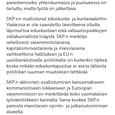
parantamiseksi yhteiskunnassa ja puolueessa on
tartuttu, mutta työtä on jatkettava.
SKP on osallistunut eduskunta- ja kuntavaaleihin.
Vaaleissa ei ole saavutettu tavoitteena ollutta
läpimurtoa eduskuntaan eikä valtuustopaikkojen
valtakunnallista lisäystä. SKP:n merkitys
rehellisesti vasemmistolaisena,
kapitalisminvastaisena ja marxilaisena
vaihtoehtona hallituksen ja EU:n
uusliberalistiselle politiikalle on kuitenkin tärkeä,
koska mikään eduskuntapuolue ei aseta tällaista
politiikan suunnan muutoksen tehtävää.
SKP:n aktiivinen osallistuminen kansainväliseen
kommunistiseen liikkeeseen ja Euroopan
vasemmistoon on merkittävää koko suomalaisen
työväenliikkeen kannalta. Sama koskee SKP:n
panosta marxilaisen opinto- ja julkaisutoiminnan
alueella.