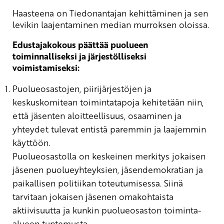
Haasteena on Tiedonantajan kehittäminen ja sen
levikin laajentaminen median murroksen oloissa.
Edustajakokous päättää puolueen
toiminnalliseksi ja järjestölliseksi
voimistamiseksi:
Puolueosastojen, piirijärjestöjen ja
keskuskomitean toimintatapoja kehitetään niin,
että jäsenten aloitteellisuus, osaaminen ja
yhteydet tulevat entistä paremmin ja laajemmin
käyttöön.
Puolueosastolla on keskeinen merkitys jokaisen
jäsenen puolueyhteyksien, jäsendemokratian ja
paikallisen politiikan toteutumisessa. Siinä
tarvitaan jokaisen jäsenen omakohtaista
aktiivisuutta ja kunkin puolueosaston toiminta-
alueen tuntemusta.