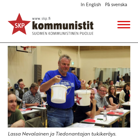
In English
På svenska
Johtopäätöksiä SKP:n voimistamiseksi
Ohjelmat
10.6.2013 - 15:31
(Muokattu 6.11.2025 - 13:38)
skp:n edustajakokous
Lassa Nevalainen ja Tiedonantajan tukikeräys.