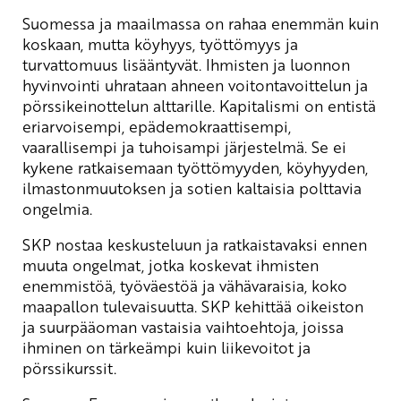
Suomessa ja maailmassa on rahaa enemmän kuin
koskaan, mutta köyhyys, työttömyys ja
turvattomuus lisääntyvät. Ihmisten ja luonnon
hyvinvointi uhrataan ahneen voitontavoittelun ja
pörssikeinottelun alttarille. Kapitalismi on entistä
eriarvoisempi, epädemokraattisempi,
vaarallisempi ja tuhoisampi järjestelmä. Se ei
kykene ratkaisemaan työttömyyden, köyhyyden,
ilmastonmuutoksen ja sotien kaltaisia polttavia
ongelmia.
SKP nostaa keskusteluun ja ratkaistavaksi ennen
muuta ongelmat, jotka koskevat ihmisten
enemmistöä, työväestöä ja vähävaraisia, koko
maapallon tulevaisuutta. SKP kehittää oikeiston
ja suurpääoman vastaisia vaihtoehtoja, joissa
ihminen on tärkeämpi kuin liikevoitot ja
pörssikurssit.