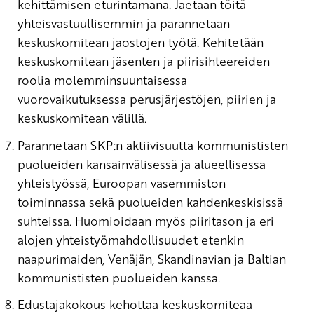
kehittämisen eturintamana. Jaetaan töitä
yhteisvastuullisemmin ja parannetaan
keskuskomitean jaostojen työtä. Kehitetään
keskuskomitean jäsenten ja piirisihteereiden
roolia molemminsuuntaisessa
vuorovaikutuksessa perusjärjestöjen, piirien ja
keskuskomitean välillä.
Parannetaan SKP:n aktiivisuutta kommunististen
puolueiden kansainvälisessä ja alueellisessa
yhteistyössä, Euroopan vasemmiston
toiminnassa sekä puolueiden kahdenkeskisissä
suhteissa. Huomioidaan myös piiritason ja eri
alojen yhteistyömahdollisuudet etenkin
naapurimaiden, Venäjän, Skandinavian ja Baltian
kommunististen puolueiden kanssa.
Edustajakokous kehottaa keskuskomiteaa