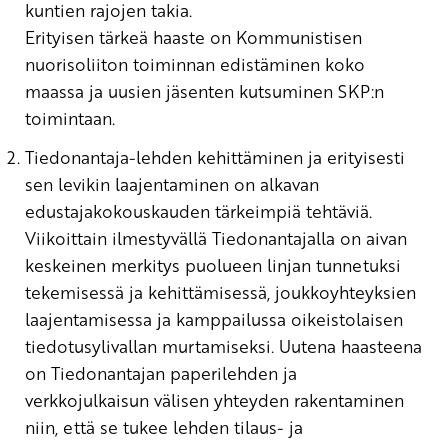
kuntien rajojen takia.
Erityisen tärkeä haaste on Kommunistisen
nuorisoliiton toiminnan edistäminen koko
maassa ja uusien jäsenten kutsuminen SKP:n
toimintaan.
Tiedonantaja-lehden kehittäminen ja erityisesti
sen levikin laajentaminen on alkavan
edustajakokouskauden tärkeimpiä tehtäviä.
Viikoittain ilmestyvällä Tiedonantajalla on aivan
keskeinen merkitys puolueen linjan tunnetuksi
tekemisessä ja kehittämisessä, joukkoyhteyksien
laajentamisessa ja kamppailussa oikeistolaisen
tiedotusylivallan murtamiseksi. Uutena haasteena
on Tiedonantajan paperilehden ja
verkkojulkaisun välisen yhteyden rakentaminen
niin, että se tukee lehden tilaus- ja