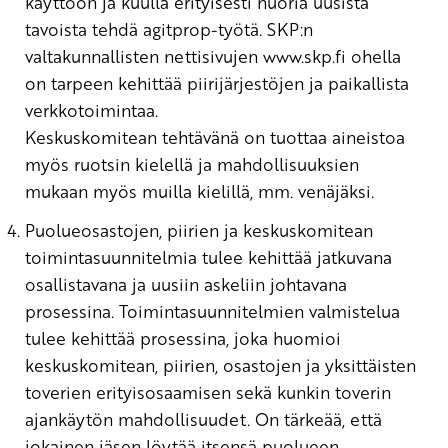
käyttöön ja kuulla erityisesti nuoria uusista
tavoista tehdä agitprop-työtä. SKP:n
valtakunnallisten nettisivujen
www.skp.fi
ohella
on tarpeen kehittää piirijärjestöjen ja paikallista
verkkotoimintaa.
Keskuskomitean tehtävänä on tuottaa aineistoa
myös ruotsin kielellä ja mahdollisuuksien
mukaan myös muilla kielillä, mm. venäjäksi.
Puolueosastojen, piirien ja keskuskomitean
toimintasuunnitelmia tulee kehittää jatkuvana
osallistavana ja uusiin askeliin johtavana
prosessina. Toimintasuunnitelmien valmistelua
tulee kehittää prosessina, joka huomioi
keskuskomitean, piirien, osastojen ja yksittäisten
toverien erityisosaamisen sekä kunkin toverin
ajankäytön mahdollisuudet. On tärkeää, että
jokainen jäsen löytää itsensä puolueen