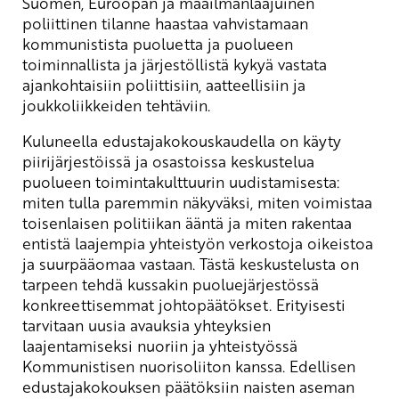
Suomen, Euroopan ja maailmanlaajuinen
poliittinen tilanne haastaa vahvistamaan
kommunistista puoluetta ja puolueen
toiminnallista ja järjestöllistä kykyä vastata
ajankohtaisiin poliittisiin, aatteellisiin ja
joukkoliikkeiden tehtäviin.
Kuluneella edustajakokouskaudella on käyty
piirijärjestöissä ja osastoissa keskustelua
puolueen toimintakulttuurin uudistamisesta:
miten tulla paremmin näkyväksi, miten voimistaa
toisenlaisen politiikan ääntä ja miten rakentaa
entistä laajempia yhteistyön verkostoja oikeistoa
ja suurpääomaa vastaan. Tästä keskustelusta on
tarpeen tehdä kussakin puoluejärjestössä
konkreettisemmat johtopäätökset. Erityisesti
tarvitaan uusia avauksia yhteyksien
laajentamiseksi nuoriin ja yhteistyössä
Kommunistisen nuorisoliiton kanssa. Edellisen
edustajakokouksen päätöksiin naisten aseman