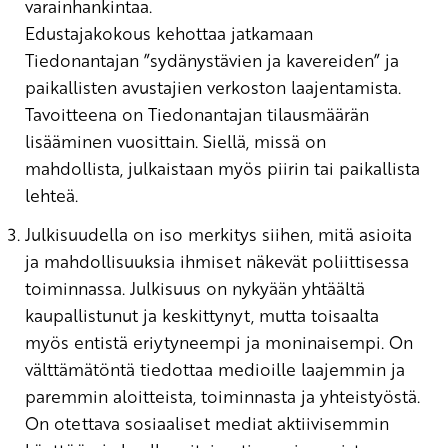
varainhankintaa.
Edustajakokous kehottaa jatkamaan
Tiedonantajan ”sydänystävien ja kavereiden” ja
paikallisten avustajien verkoston laajentamista.
Tavoitteena on Tiedonantajan tilausmäärän
lisääminen vuosittain. Siellä, missä on
mahdollista, julkaistaan myös piirin tai paikallista
lehteä.
Julkisuudella on iso merkitys siihen, mitä asioita
ja mahdollisuuksia ihmiset näkevät poliittisessa
toiminnassa. Julkisuus on nykyään yhtäältä
kaupallistunut ja keskittynyt, mutta toisaalta
myös entistä eriytyneempi ja moninaisempi. On
välttämätöntä tiedottaa medioille laajemmin ja
paremmin aloitteista, toiminnasta ja yhteistyöstä.
On otettava sosiaaliset mediat aktiivisemmin