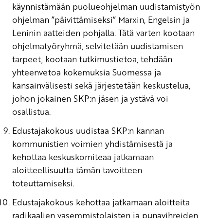
käynnistämään puolueohjelman uudistamistyön
ohjelman ”päivittämiseksi” Marxin, Engelsin ja
Leninin aatteiden pohjalla. Tätä varten kootaan
ohjelmatyöryhmä, selvitetään uudistamisen
tarpeet, kootaan tutkimustietoa, tehdään
yhteenvetoa kokemuksia Suomessa ja
kansainvälisesti sekä järjestetään keskustelua,
johon jokainen SKP:n jäsen ja ystävä voi
osallistua.
Edustajakokous uudistaa SKP:n kannan
kommunistien voimien yhdistämisestä ja
kehottaa keskuskomiteaa jatkamaan
aloitteellisuutta tämän tavoitteen
toteuttamiseksi.
Edustajakokous kehottaa jatkamaan aloitteita
radikaalien vasemmistolaisten ja punavihreiden