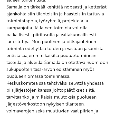
Samalla on tärkeää kehittää nopeasti ja ketterästi
ajankohtaisiin tilanteisiin ja haasteisiin tarttuvia
toimintatapoja, työryhmiä, projekteja ja
kampanjoita. Tällainen toiminta voi olla
paikallisesti, piiritasolla ja valtakunnallisesti
järjestettyä. Monipuolinen ja pitkäjänteinen
toiminta edellyttää töiden ja vastuun jakamista
entistä laajemmin kaikilla puoluetoiminnan
tasoilla ja alueilla. Samalla on otettava huomioon
sukupuolten tasa-arvon edistäminen myös
puolueen omassa toiminnassa.
Keskuskomitea saa tehtäväksi selvittää yhdessä
piirijärjestöjen kanssa johtopäätökset siitä,
tarvitaanko ja millaisia muutoksia puolueen
järjestöverkostoon nykyisen tilanteen,
voimavarojen sekä muuttuvien vaalipiirien ja