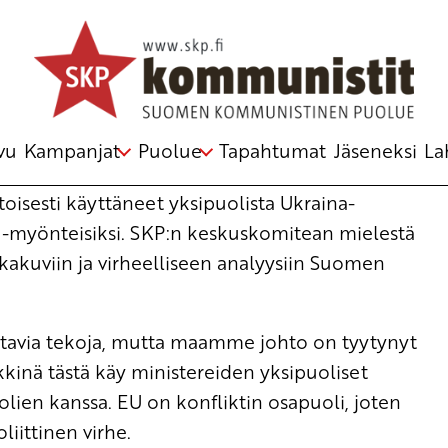
nuuksista – turvallisuus rakennetaan
vu
Kampanjat
Puolue
Tapahtumat
Jäseneksi
La
 keskuskomitea
oisesti käyttäneet yksipuolista Ukraina-
-myönteisiksi. SKP:n keskuskomitean mielestä
kakuviin ja virheelliseen analyysiin Suomen
ttavia tekoja, mutta maamme johto on tyytynyt
kinä tästä käy ministereiden yksipuoliset
lien kanssa. EU on konfliktin osapuoli, joten
iittinen virhe.