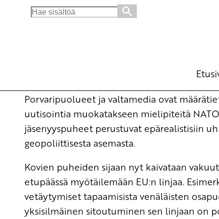
Search
for:
Irti NATOsta ja sotilasliiton rauhankumppa
diplomatialla
Ajankohtaista
Etusi
7.4.2014 - 17:53
SKP:n
(Muokattu 6.11.2025 - 13:38)
Porvaripuolueet ja valtamedia ovat määrätiet
uutisointia muokatakseen mielipiteitä NATO
jäsenyyspuheet perustuvat epärealistisiin uh
geopoliittisesta asemasta.
Kovien puheiden sijaan nyt kaivataan vakuu
etupäässä myötäilemään EU:n linjaa. Esimerk
vetäytymiset tapaamisista venäläisten osapuo
yksisilmäinen sitoutuminen sen linjaan on pol