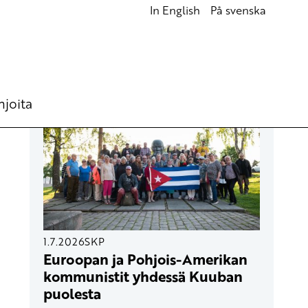
In English
På svenska
UUSIMMAT ARTIKKELIT
hjoita
1.7.2026
SKP
Euroopan ja Pohjois-Amerikan
kommunistit yhdessä Kuuban
puolesta