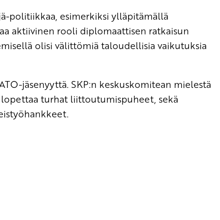
politiikkaa, esimerkiksi ylläpitämällä
aa aktiivinen rooli diplomaattisen ratkaisun
isellä olisi välittömiä taloudellisia vaikutuksia
ATO-jäsenyyttä. SKP:n keskuskomitean mielestä
a lopettaa turhat liittoutumispuheet, sekä
eistyöhankkeet.