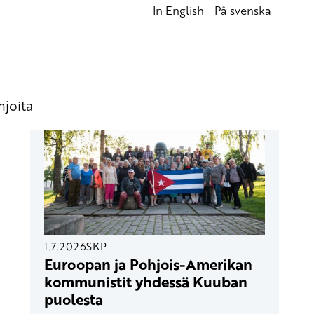
In English
På svenska
UUSIMMAT ARTIKKELIT
hjoita
1.7.2026
SKP
Euroopan ja Pohjois-Amerikan
kommunistit yhdessä Kuuban
puolesta