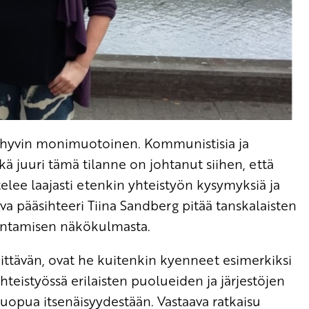
 hyvin monimuotoinen. Kommunistisia ja
ä juuri tämä tilanne on johtanut siihen, että
lee laajasti etenkin yhteistyön kysymyksiä ja
a pääsihteeri Tiina Sandberg pitää tanskalaisten
akentamisen näkökulmasta.
riittävän, ovat he kuitenkin kyenneet esimerkiksi
teistyössä erilaisten puolueiden ja järjestöjen
uopua itsenäisyydestään. Vastaava ratkaisu