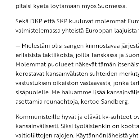
pitäisi kyetä löytämään myös Suomessa.
Sekä DKP että SKP kuuluvat molemmat Euroo
valmistelemassa yhteistä Euroopan laajuista 
— Mielestäni olisi sangen kiinnostavaa järjest
erilaisista taktiikoista, joilla Tanskassa ja 
Molemmat puolueet näkevät tämän itsenäis
korostavat kansainvälisten suhteiden merki
vastustuksen oikeiston vastaavasta, jonka t
sisäpuolelle. Me haluamme lisää kansainvälis
asettamia reunaehtoja, kertoo Sandberg.
Kommunisteille hyvät ja elävät kv-suhteet ov
kansainvälisesti. Siksi työläistenkin on koott
valtioliittojen rajojen. Käytännönläheistä yh