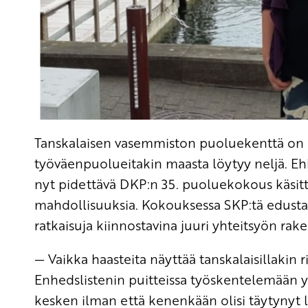
Tanskalaisen vasemmiston puoluekenttä on
työväenpuolueitakin maasta löytyy neljä. Ehk
nyt pidettävä DKP:n 35. puoluekokous käsitte
mahdollisuuksia. Kokouksessa SKP:tä edustav
ratkaisuja kiinnostavina juuri yhteitsyön r
— Vaikka haasteita näyttää tanskalaisillakin 
Enhedslistenin puitteissa työskentelemään yh
kesken ilman että kenenkään olisi täytynyt l