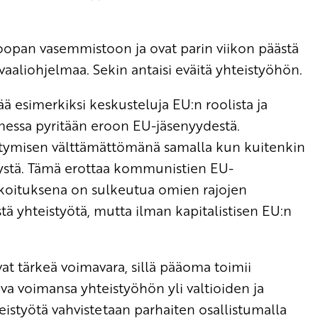
pan vasemmistoon ja ovat parin viikon päästä
vaaliohjelmaa. Sekin antaisi eväitä yhteistyöhön.
ää esimerkiksi keskusteluja EU:n roolista ja
Suomessa pyritään eroon EU-jäsenyydestä.
tymisen välttämättömänä samalla kun kuitenkin
tystä. Tämä erottaa kommunistien EU-
arkoituksena on sulkeutua omien rajojen
tä yhteistyötä, mutta ilman kapitalistisen EU:n
at tärkeä voimavara, sillä pääoma toimii
ava voimansa yhteistyöhön yli valtioiden ja
teistyötä vahvistetaan parhaiten osallistumalla