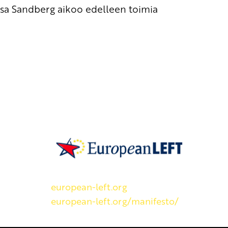
sa Sandberg aikoo edelleen toimia
SKP on Euroopan Vasemmistopuolueen j
european-left.org
european-left.org/manifesto/