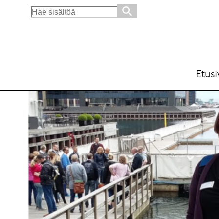
Search
for:
Irti EU:n kapitalistisista rakenteista
Uutiset
Avainsanat:
DKP
,
eu
,
kansainvälisyys
,
T
21.9.2018 - 16:19
SKP
Etusi