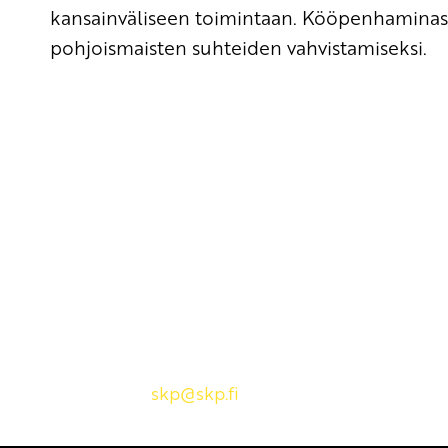
kansainväliseen toimintaan. Kööpenhaminas
pohjoismaisten suhteiden vahvistamiseksi.
Yhteystiedot
SKP:n toimisto
Osoite: Viljatie 4 B 3. kerros, 00700 Helsinki
Puh: 045 7834 1346
Sähköposti:
skp
@skp.fi