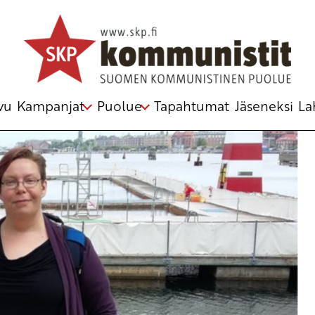
anska
vu
Kampanjat
Puolue
Tapahtumat
Jäseneksi
La