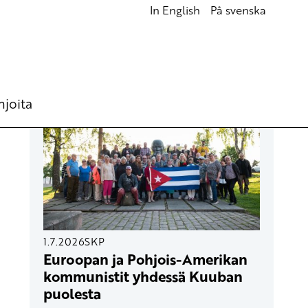
In English
På svenska
UUSIMMAT ARTIKKELIT
hjoita
1.7.2026
SKP
Euroopan ja Pohjois-Amerikan
kommunistit yhdessä Kuuban
puolesta