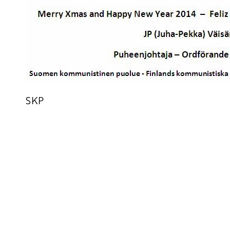
SKP
Yhteystiedot
SKP:n toimisto