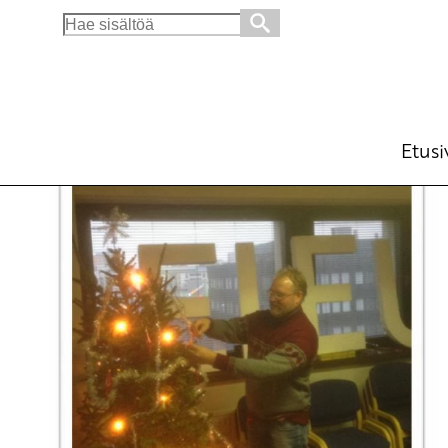
Search
for:
Hyvää joulua ja joukkotoiminnan uutta vuot
Ajankohtaista
21.12.2013 - 7:41
SKP
Etusi