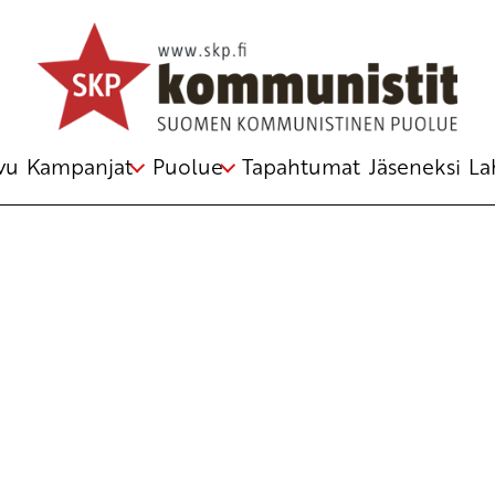
ta 2014
vu
Kampanjat
Puolue
Tapahtumat
Jäseneksi
La