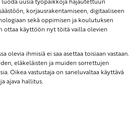
n luoda uusia työpaikkoja hajautettuun
äästöön, korjausrakentamiseen, digitaaliseen
knologiaan sekä oppimisen ja koulutuksen
in ottaa käyttöön nyt töitä vailla olevien
a olevia ihmisiä ei saa asettaa toisiaan vastaan.
iden, eläkeläisten ja muiden sorrettujen
sia. Oikea vastustaja on saneluvaltaa käyttävä
 ajava hallitus.