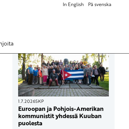
In English
På svenska
UUSIMMAT ARTIKKELIT
hjoita
1.7.2026
SKP
Euroopan ja Pohjois-Amerikan
kommunistit yhdessä Kuuban
puolesta