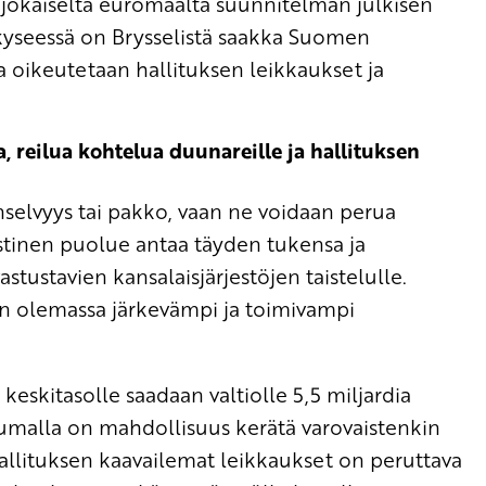
ii jokaiselta euromaalta suunnitelman julkisen
kyseessä on Brysselistä saakka Suomen
la oikeutetaan hallituksen leikkaukset ja
, reilua kohtelua duunareille ja hallituksen
nselvyys tai pakko, vaan ne voidaan perua
tinen puolue antaa täyden tukensa ja
astustavien kansalaisjärjestöjen taistelulle.
 on olemassa järkevämpi ja toimivampi
eskitasolle saadaan valtiolle 5,5 miljardia
tumalla on mahdollisuus kerätä varovaistenkin
hallituksen kaavailemat leikkaukset on peruttava