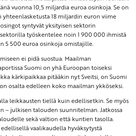
nä vuonna 10,5 miljardia euroa osinkoja. Se on
 yhteenlasketusta 18 miljardin euron viime
 osingot syntyvät yksityisen sektorin
ä sektorilla työskentelee noin 1 900 000 ihmistä
n 5 500 euroa osinkoja omistajille.
amiseen ei pidä suostua. Maailman
portissa Suomi on yhä Euroopan toiseksi
aikka kärkipaikkaa pitääkin nyt Sveitsi, on Suomi
son osalta edelleen koko maailman ykköseksi.
alla leikkausten tiellä kuin edellisetkin. Se myös
 – julkisen talouden suunnitelman. Jatkossa
loudelle sekä valtion että kuntien tasolla.
edellisellä vaalikaudella hyväksytystä