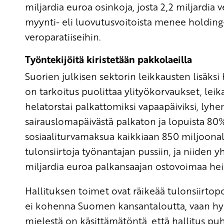
miljardia euroa osinkoja, josta 2,2 miljardia 
myynti- eli luovutusvoitoista menee holding-
veroparatiiseihin.
Työntekijöitä kiristetään pakkolaeilla
Suorien julkisen sektorin leikkausten lisäksi h
on tarkoitus puolittaa ylityökorvaukset, leik
helatorstai palkattomiksi vapaapäiviksi, lyh
sairauslomapäivästä palkaton ja lopuista 80%
sosiaaliturvamaksua kaikkiaan 850 miljoonal
tulonsiirtoja työnantajan pussiin, ja niiden
miljardia euroa palkansaajan ostovoimaa hei
Hallituksen toimet ovat räikeää tulonsiirtopo
ei kohenna Suomen kansantaloutta, vaan hyöd
mielestä on käsittämätöntä, että hallitus puh