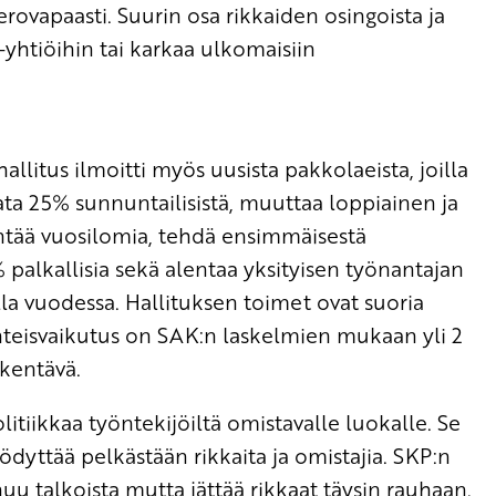
verovapaasti. Suurin osa rikkaiden osingoista ja
yhtiöihin tai karkaa ulkomaisiin
allitus ilmoitti myös uusista pakkolaeista, joilla
ata 25% sunnuntailisistä, muuttaa loppiainen ja
entää vuosilomia, tehdä ensimmäisestä
 palkallisia sekä alentaa yksityisen työnantajan
la vuodessa. Hallituksen toimet ovat suoria
 yhteisvaikutus on SAK:n laskelmien mukaan yli 2
kentävä.
litiikkaa työntekijöiltä omistavalle luokalle. Se
yttää pelkästään rikkaita ja omistajia. SKP:n
uu talkoista mutta jättää rikkaat täysin rauhaan.