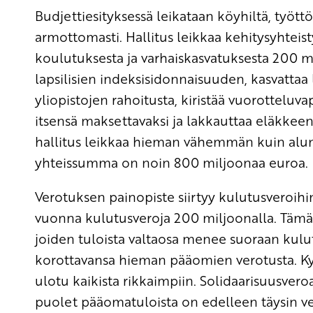
Budjettiesityksessä leikataan köyhiltä, työttöm
armottomasti. Hallitus leikkaa kehitysyhteis
koulutuksesta ja varhaiskasvatuksesta 200 m
lapsilisien indeksisidonnaisuuden, kasvattaa
yliopistojen rahoitusta, kiristää vuorotteluv
itsensä maksettavaksi ja lakkauttaa eläkkee
hallitus leikkaa hieman vähemmän kuin alun 
yhteissumma on noin 800 miljoonaa euroa.
Verotuksen painopiste siirtyy kulutusveroihi
vuonna kulutusveroja 200 miljoonalla. Tämä
joiden tuloista valtaosa menee suoraan kulut
korottavansa hieman pääomien verotusta. Kys
ulotu kaikista rikkaimpiin. Solidaarisuusvero
puolet pääomatuloista on edelleen täysin ve