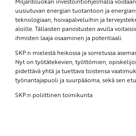
Miljardiluokan investointiohjelmalla voidaa
uusiutuvan energian tuotantoon ja energians
teknologiaan, hoivapalveluihin ja terveyste
aloille. Tällaisten panostusten avulla voitaisi
ihmisten laaja osaaminen ja potentiaali.
SKP:n mielestä heikossa ja sorretussa asemass
Nyt on työtätekevien, työttömien, opiskelijo
pidettävä yhtä ja tuettava toistensa vaatimuk
työnantajapuoli ja suurpääoma, sekä sen etuja
SKP:n poliittinen toimikunta