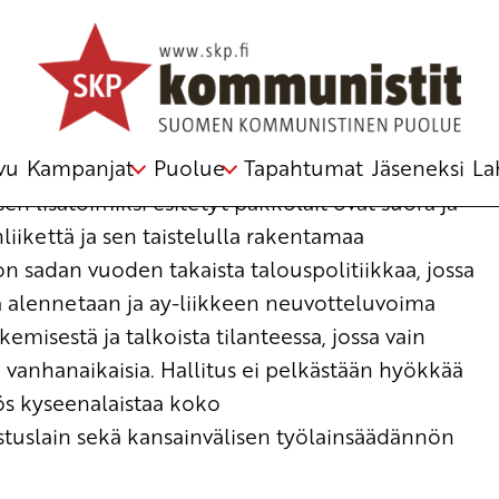
s työväenliikettä vastaan
 poliittinen toimikunta
vu
Kampanjat
Puolue
Tapahtumat
Jäseneksi
La
en lisätoimiksi esitetyt pakkolait ovat suora ja
ikettä ja sen taistelulla rakentamaa
on sadan vuoden takaista talouspolitiikkaa, jossa
ja alennetaan ja ay-liikkeen neuvotteluvoima
misestä ja talkoista tilanteessa, jossa vain
vanhanaikaisia. Hallitus ei pelkästään hyökkää
ös kyseenalaistaa koko
tuslain sekä kansainvälisen työlainsäädännön