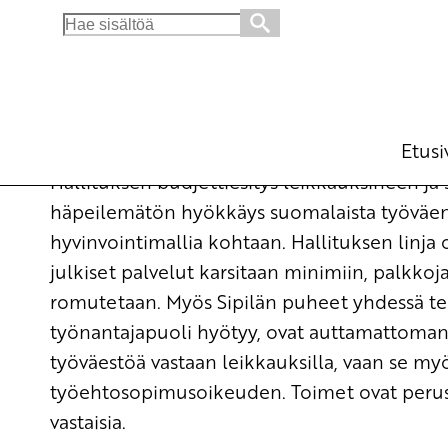
Search
for:
Hallituksen budjettiesitys on suora hyökkäy
Ajankohtaista
17.9.2015 - 15:36
SKP:n
(Muokattu 6.11.2025 - 13:39)
Etusi
Hallituksen budjettiesitys leikkauksineen ja s
häpeilemätön hyökkäys suomalaista työväenli
hyvinvointimallia kohtaan. Hallituksen linja 
julkiset palvelut karsitaan minimiin, palkko
romutetaan. Myös Sipilän puheet yhdessä teke
työnantajapuoli hyötyy, ovat auttamattoman 
työväestöä vastaan leikkauksilla, vaan se my
työehtosopimusoikeuden. Toimet ovat perus
vastaisia.