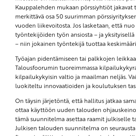
Kauppalehden mukaan pörssiyhtiöt jakavat tä
merkittävä osa 50 suurimman pörssiyrityksen
vuoden liikevoitosta. Jos lasketaan, että nuo
työntekijöiden työn ansiosta – ja yksityisell
– niin jokainen työntekijä tuottaa keskimääri
Työajan pidentämiseen tai palkkojen leikka
Talousfoorumin tuoreimmassa kilpailukykyra
kilpailukykyisin valtio ja maailman neljäs. V
luokiteltu innovaatioiden ja koulutuksen ta
On täysin järjetöntä, että hallitus jatkaa sam
ottaa käyttöön uuden talouden ohjauskeinon
tämä suunnitelma asettaa raamit julkiselle ta
Julkisen talouden suunnitelma on seurausta 