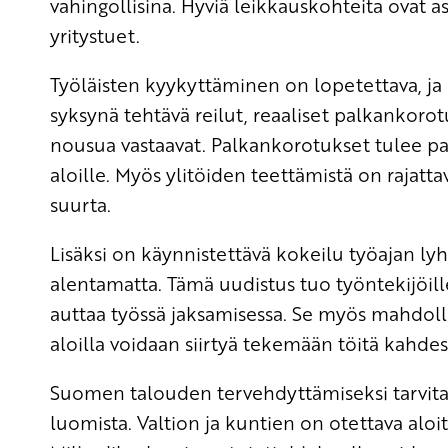
vahingollisina. Hyviä leikkauskohteita ovat a
yritystuet.
Työläisten kyykyttäminen on lopetettava, ja
syksynä tehtävä reilut, reaaliset palkankoro
nousua vastaavat. Palkankorotukset tulee pa
aloille. Myös ylitöiden teettämistä on rajatt
suurta.
Lisäksi on käynnistettävä kokeilu työajan ly
alentamatta. Tämä uudistus tuo työntekijöille
auttaa työssä jaksamisessa. Se myös mahdol
aloilla voidaan siirtyä tekemään töitä kahdes
Suomen talouden tervehdyttämiseksi tarvitaa
luomista. Valtion ja kuntien on otettava aloit