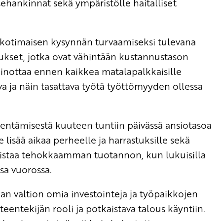
sehankinnat sekä ympäristölle haitalliset
 kotimaisen kysynnän turvaamiseksi tulevana
tukset, jotka ovat vähintään kustannustason
inottaa ennen kaikkea matalapalkkaisille
ava ja näin tasattava työtä työttömyyden ollessa
hentämisestä kuuteen tuntiin päivässä ansiotasoa
 lisää aikaa perheelle ja harrastuksille sekä
listaa tehokkaamman tuotannon, kun lukuisilla
sa vuorossa.
n valtion omia investointeja ja työpaikkojen
teentekijän rooli ja potkaistava talous käyntiin.