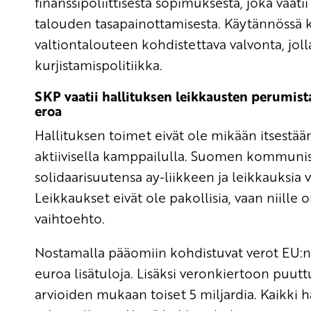
finanssipoliittisesta sopimuksesta, joka vaat
talouden tasapainottamisesta. Käytännössä 
valtiontalouteen kohdistettava valvonta, jol
kurjistamispolitiikka.
SKP vaatii hallituksen leikkausten perumista
eroa
Hallituksen toimet eivät ole mikään itsestää
aktiivisella kamppailulla. Suomen kommunis
solidaarisuutensa ay-liikkeen ja leikkauksia v
Leikkaukset eivät ole pakollisia, vaan niille
vaihtoehto.
Nostamalla pääomiin kohdistuvat verot EU:n k
euroa lisätuloja. Lisäksi veronkiertoon puut
arvioiden mukaan toiset 5 miljardia. Kaikki 