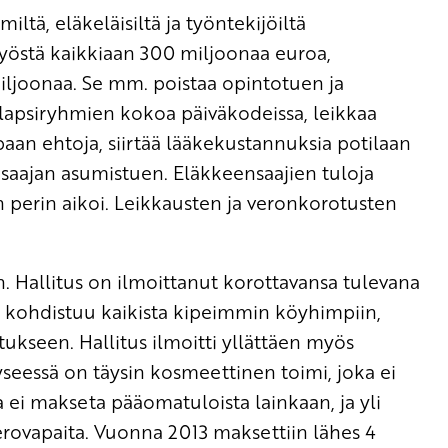
iltä, eläkeläisiltä ja työntekijöiltä
työstä kaikkiaan 300 miljoonaa euroa,
iljoonaa. Se mm. poistaa opintotuen ja
 lapsiryhmien kokoa päiväkodeissa, leikkaa
apaan ehtoja, siirtää lääkekustannuksia potilaan
nsaajan asumistuen. Eläkkeensaajien tuloja
perin aikoi. Leikkausten ja veronkorotusten
n. Hallitus on ilmoittanut korottavansa tulevana
 kohdistuu kaikista kipeimmin köyhimpiin,
ukseen. Hallitus ilmoitti yllättäen myös
eessä on täysin kosmeettinen toimi, joka ei
a ei makseta pääomatuloista lainkaan, ja yli
rovapaita. Vuonna 2013 maksettiin lähes 4