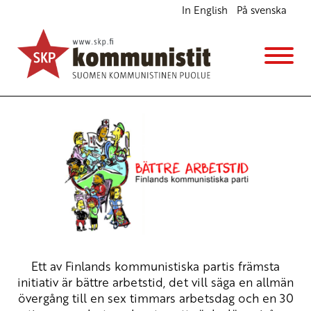
In English
På svenska
FKP:s initiativ är bättre arbetstid – mer välfärd
och flera arbetsplatser
Svenska
27.6.2024 - 9:56
SKP
Ett av Finlands kommunistiska partis främsta
initiativ är bättre arbetstid, det vill säga en allmän
övergång till en sex timmars arbetsdag och en 30