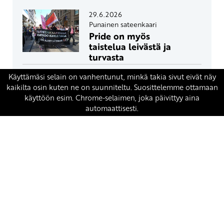
29.6.2026
Punainen sateenkaari
Pride on myös
taistelua leivästä ja
turvasta
29.6.2026
Punainen sateenkaari
Pride is also a struggle for
bread and security
17.6.2026
SKP:n poliittinen toimikunta
Eduskunta avasi oven
ydinaseille Suomeen