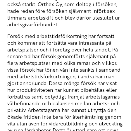
också starkt. Orthex Oy, som deltog i försöken,
hade redan före försöken självmant infört sex
timmars arbetsskift och blev därför uteslutet ur
arbetsgivarförbundet.
Försök med arbetstidsförkortning har fortsatt
och kommer att fortsätta vara intressanta på
arbetsplatser och i företag över hela landet. På
senare tid har försök genomförts självmant på
flera arbetsplatser med olika ramar och villkor. I
vissa försök har lönenivån inte sänkts i samband
med arbetstidsförkortningen, i andra har man
gjort annorlunda. Dessa många försök har visat
hur produktiviteten har kunnat bibehållas eller
förbättras samt betydligt främjat arbetstagarnas
välbefinnande och balansen mellan arbets- och
privatliv. Arbetstagarna har kunnat utnyttja den
ökade fritiden inte bara för återhämtning genom
vila utan även för vidareutbildning och utveckling
av sina färdigheter. Detta är ytterligare ett bevis