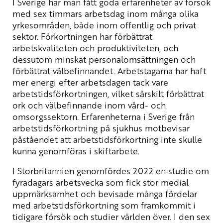
I Sverige har man fått goda erfarenheter av försök
med sex timmars arbetsdag inom många olika
yrkesområden, både inom offentlig och privat
sektor. Förkortningen har förbättrat
arbetskvaliteten och produktiviteten, och
dessutom minskat personalomsättningen och
förbättrat välbefinnandet. Arbetstagarna har haft
mer energi efter arbetsdagen tack vare
arbetstidsförkortningen, vilket särskilt förbättrat
ork och välbefinnande inom vård- och
omsorgssektorn. Erfarenheterna i Sverige från
arbetstidsförkortning på sjukhus motbevisar
påståendet att arbetstidsförkortning inte skulle
kunna genomföras i skiftarbete.
I Storbritannien genomfördes 2022 en studie om
fyradagars arbetsvecka som fick stor medial
uppmärksamhet och bevisade många fördelar
med arbetstidsförkortning som framkommit i
tidigare försök och studier världen över. I den sex