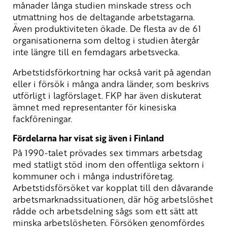
månader långa studien minskade stress och
utmattning hos de deltagande arbetstagarna.
Även produktiviteten ökade. De flesta av de 61
organisationerna som deltog i studien återgår
inte längre till en femdagars arbetsvecka.
Arbetstidsförkortning har också varit på agendan
eller i försök i många andra länder, som beskrivs
utförligt i
lagförslaget
. FKP har även diskuterat
ämnet med representanter för kinesiska
fackföreningar.
Fördelarna har visat sig även i Finland
På 1990-talet prövades sex timmars arbetsdag
med statligt stöd inom den offentliga sektorn i
kommuner och i många industriföretag.
Arbetstidsförsöket var kopplat till den dåvarande
arbetsmarknadssituationen, där hög arbetslöshet
rådde och arbetsdelning sågs som ett sätt att
minska arbetslösheten. Försöken genomfördes