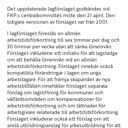
Det uppdaterade lagförslaget
godkändes vid
FKP:s centralkommittés möte den 21 april. Den
tidigare versionen av förslaget var från 2001.
I lagförslaget föreslås en allmän
arbetstidsförkortning till sex timmar per dag och
30 timmar per vecka utan att sänka lönenivån.
Förslaget inkluderar ett initiativ för att lagstadga
om att behålla lönenivån vid en allmän
arbetstidsförkortning. Förslaget innebär också
kompatibla förändringar i lagen om unga
arbetstagare. För att främja skapandet av nya
arbetstillfällen innehåller förslaget separata
förslag om lagstiftning för kommuner och
välfärdsområden om kompensationer för
arbetstidsförkortning och om lättnader för
arbetsgivare relaterade till arbetstidsförkortning.
Förslaget inkluderar också ett förslag om att
anslå utbildningsanslag för yrkesutbildning för att