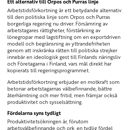
Ett alternativ till Orpos och Purras linje
Arbetstidsförkortning är ett betydande alternativ
till den politiska linje som Orpos och Purras
borgerliga regering nu driver. Försämring av
arbetstagares rättigheter, förstärkning av
lönegropar med lagstiftning om en exportdriven
modell och begränsning av yttrandefriheten
genom att inskränka rätten till politiska strejker
innebär en ideologisk gest till Finlands näringsliv
och Företagarna i Finland, vars mål direkt har
kopierats till regeringsprogrammet.
Arbetstidsförkortning erbjuder en motkraft som
betonar arbetstagarnas välbefinnande, bättre
återhämtning och mer fritid, men främjar också
produktivitet och sysselsättning.
Fördelarna syns tydligt
Produktivitetsökningen är, förutom
arbetsvälbefinnande och ork, en tydlig fördel