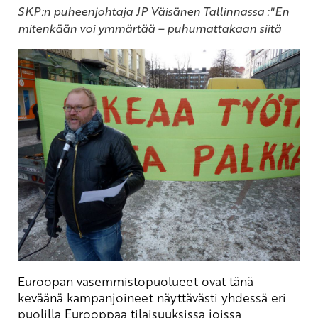
SKP:n puheenjohtaja JP Väisänen Tallinnassa :"En
mitenkään voi ymmärtää – puhumattakaan siitä
Euroopan vasemmistopuolueet ovat tänä
keväänä kampanjoineet näyttävästi yhdessä eri
puolilla Eurooppaa tilaisuuksissa joissa