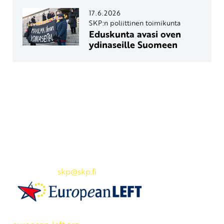
17.6.2026
SKP:n poliittinen toimikunta
Eduskunta avasi oven
ydinaseille Suomeen
Yhteystiedot
SKP:n toimisto
Osoite: Viljatie 4 B 3. kerros, 00700 Helsinki
Puh: 045 7834 1346
Sähköposti:
skp
@skp.fi
SKP on Euroopan Vasemmistopuolueen jäsen.