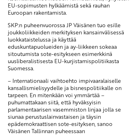
EU-sopimusten hylkäämistä sekä rauhan
Euroopan rakentamista.
SKP:n puheenvuorossa JP Väisänen tuo esille
joukkoliikkeiden merkityksen kansainvälisessä
luokkataistelussa ja käyttää
eduskuntapuolueiden ja ay-liikkeen sokeaa
sitoutumista sote-esitykseen esimerkkinä
uusliberalistisesta EU-kurjistamispolitiikasta
Suomessa.
– Internationaali vaihtoehto impivaaralaiselle
kansallismielisyydelle ja bisnespolitiikalle on
tarpeen. En mitenkään voi ymmärtää –
puhumattakaan siitä, että hyväksyisin
parlamentaarisen vasemmiston linjaa jolla se
siunaa perustuslainvastaisen ja täysin
epädemokraattisen sote-esityksen, sanoo
Väisänen Tallinnan puheessaan