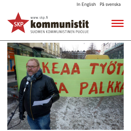
In English
På svenska
Euroopan vasemmiston seminaari Tallinnassa
torjuu EU-kurjistamisen
Ajankohtaista
8.5.2014 - 18:09
SKP