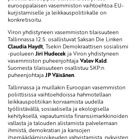
eurooppalaisen vasemmiston vaihtoehtoa EU-
kurjistamiselle ja leikkauspolitiikalle on
konkretisoitu.
Viron yhdistyneen vasemmiston tilaisuuteen
Tallinnassa 12.5. osallistuvat Saksan Die Linken
Claudia Haydt
, Tsekin Demokraattisen sosialismi
-puolueen
Jiri Hudecek
ja Viron yhdistyneen
vasemmiston puheenjohtaja
Valev Kald
.
Suomesta tilaisuuteen osallistuu SKP:n
puheenjohtaja
JP Väisänen
.
Tallinnassa ja muillakin Euroopan vasemmiston
poliittisissa vaihtoehdoissa hahmotellaan
leikkauspolitiikan korvaamista uudella
työllistävällä, sosiaalisella ja ekologisella
kehityksellä, vapautumista finanssimarkkinoiden
vallasta ja talouden alistamista palvelemaan
ihmistä, demokratian ja kansojen
itsemääräämisoikeuden vahvistamista, nykyisten